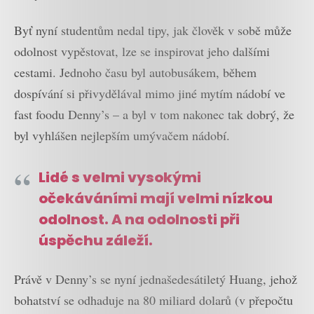
Byť nyní studentům nedal tipy, jak člověk v sobě může
odolnost vypěstovat, lze se inspirovat jeho dalšími
cestami. Jednoho času byl autobusákem, během
dospívání si přivydělával mimo jiné mytím nádobí ve
fast foodu Denny’s – a byl v tom nakonec tak dobrý, že
byl vyhlášen nejlepším umývačem nádobí.
Lidé s velmi vysokými
očekáváními mají velmi nízkou
odolnost. A na odolnosti při
úspěchu záleží.
Právě v Denny’s se nyní jednašedesátiletý Huang, jehož
bohatství se odhaduje na 80 miliard dolarů (v přepočtu