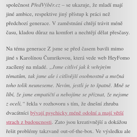
společnost
PředVýběr.cz
– se ukazuje, že mladí mají
jiné ambice, respektive jiný přístup k práci než
předchozí generace. V zaměstnání chtějí trávit méně
času, kladou důraz na komfort a nechtějí dělat přesčasy.
Na téma generace Z jsme se před časem bavili mimo
jiné s Karolínou Čumrikovou, která vede web HeyFomo
zacílený na mladé.
„Jsme citliví jak k veřejným
tématům, tak jsme ale i citlivější osobnostně a možná
toho tolik neuneseme. Nevím, jestli je to špatně. Mně se
líbí, že jsme empatičtí a nebojíme se přiznat, že nejsme
z oceli,“
řekla v rozhovoru s tím, že dnešní zhruba
dvacátníci
bývají psychicky méně odolní a mají větší
strach z budoucnosti
. Zato jsou kreativnější a dokážou
řešit problémy takzvaně out-of-the-box. Ve výsledku ale