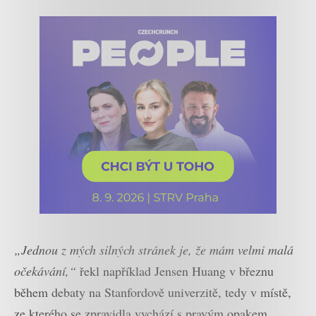
„Jednou z mých silných stránek je, že mám velmi malá
očekávání,“
řekl například Jensen Huang v březnu
během debaty na Stanfordově univerzitě, tedy v místě,
ze kterého se zpravidla vychází s pravým opakem.