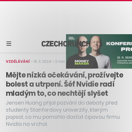
VZDĚLÁVÁNÍ
–
16. 3. 2024
–
2 min čtení
Mějte nízká očekávání, prožívejte
bolest a utrpení. Šéf Nvidie radí
mladým to, co nechtějí slyšet
Jensen Huang přijal pozvání do debaty před
studenty Stanfordovy univerzity, kterým
popsal, co mu pomohlo dostat čipovou firmu
Nvidia na vrchol.