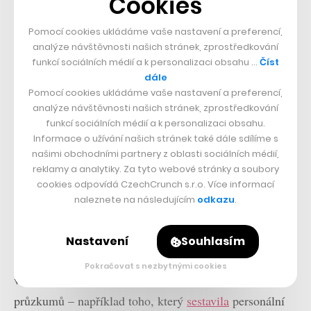
Cookies
Pomocí cookies ukládáme vaše nastavení a preferencí,
analýze návštěvnosti našich stránek, zprostředkování
funkcí sociálních médií a k personalizaci obsahu …
Číst
dále
Pomocí cookies ukládáme vaše nastavení a preferencí,
analýze návštěvnosti našich stránek, zprostředkování
funkcí sociálních médií a k personalizaci obsahu.
Informace o užívání našich stránek také dále sdílíme s
našimi obchodními partnery z oblasti sociálních médií,
reklamy a analytiky. Za tyto webové stránky a soubory
cookies odpovídá CzechCrunch s.r.o. Více informací
naleznete na následujícím
odkazu
.
Huangova slova tak mohou pootevřít oči především
Nastavení
Souhlasím
generaci Z, tedy lidem narozeným okolo roku 2000, už
Pokračovat s nezbytnými cookies
v době internetu. Ačkoliv je každý jiný, i podle
průzkumů – například toho, který
sestavila
personální