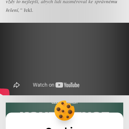
vždy to nejlepší, abych lidi nasměroval ke správnému
řešení,“
řekl.