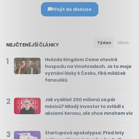
Přejít do diskuze
Týden
Měsíc
NEJČTENĚJŠÍ ČLÁNKY
1
Hvězda Kingdom Come otevírá
hospodu na Vinohradech. Je to moje
vyznání lásky k Česku, říká miláček
fanoušků
2
Jak vydělat 200 milionů za pár
měsíců? Mladý investor to zvládl s
akciemi Xeroxu, ale chce mnohem víc
3
Startupová apokalypsa: Před lety