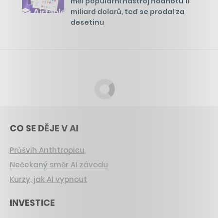
měl populární nástroj hodnotu 11
miliard dolarů, teď se prodal za
desetinu
CO SE DĚJE V AI
Průšvih Anthtropicu
Nečekaný směr AI závodu
Kurzy, jak AI vypnout
INVESTICE