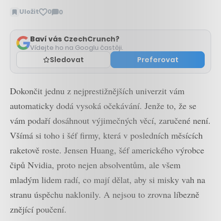
Uložit
0
0
Zobrazit
komentáře
Baví vás CzechCrunch?
Vídejte ho na Googlu častěji.
Sledovat
Preferovat
Dokončit jednu z nejprestižnějších univerzit vám
automaticky dodá vysoká očekávání. Jenže to, že se
vám podaří dosáhnout výjimečných věcí, zaručené není.
Všímá si toho i šéf firmy, která v posledních měsících
raketově roste. Jensen Huang, šéf amerického výrobce
čipů Nvidia, proto nejen absolventům, ale všem
mladým lidem radí, co mají dělat, aby si misky vah na
stranu úspěchu naklonily. A nejsou to zrovna líbezně
znějící poučení.