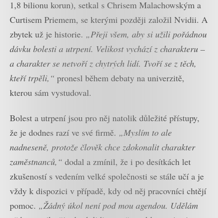
1,8 bilionu korun), setkal s Chrisem Malachowským a
Curtisem Priemem, se kterými později založil Nvidii. A
zbytek už je historie.
„Přeji všem, aby si užili pořádnou
dávku bolesti a utrpení. Velikost vychází z charakteru –
a charakter se netvoří z chytrých lidí. Tvoří se z těch,
kteří trpěli,“
pronesl během debaty na univerzitě,
kterou sám vystudoval.
Bolest a utrpení jsou pro něj natolik důležité přístupy,
že je dodnes razí ve své firmě.
„Myslím to ale
nadneseně, protože člověk chce zdokonalit charakter
zaměstnanců,“
dodal a zmínil, že i po desítkách let
zkušeností s vedením velké společnosti se stále učí a je
vždy k dispozici v případě, kdy od něj pracovníci chtějí
pomoc.
„Žádný úkol není pod mou agendou. Udělám