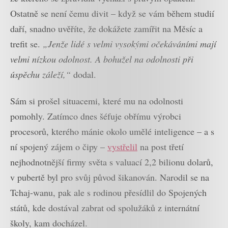
Ostatně se není čemu divit – když se vám během studií
daří, snadno uvěříte, že dokážete zamířit na Měsíc a
trefit se.
„Jenže lidé s velmi vysokými očekáváními mají
velmi nízkou odolnost. A bohužel na odolnosti při
úspěchu záleží,“
dodal.
Sám si prošel situacemi, které mu na odolnosti
pomohly. Zatímco dnes šéfuje obřímu výrobci
procesorů, kterého mánie okolo umělé inteligence – a s
ní spojený zájem o čipy –
vystřelil
na post třetí
nejhodnotnější firmy světa s valuací 2,2 bilionu dolarů,
v pubertě byl pro svůj původ šikanován. Narodil se na
Tchaj-wanu, pak ale s rodinou přesídlil do Spojených
států, kde dostával zabrat od spolužáků z internátní
školy, kam docházel.