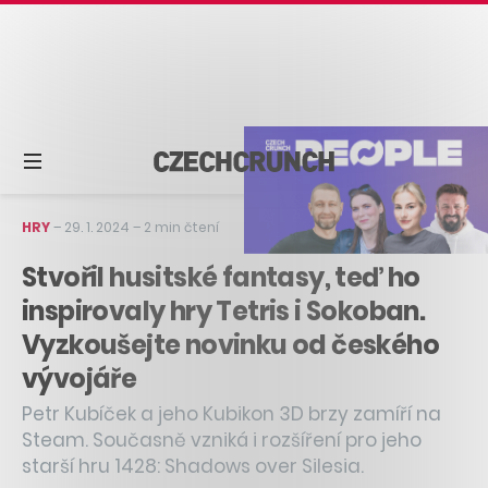
HRY
–
29. 1. 2024
–
2 min čtení
Stvořil husitské fantasy, teď ho
inspirovaly hry Tetris i Sokoban.
Vyzkoušejte novinku od českého
vývojáře
Petr Kubíček a jeho Kubikon 3D brzy zamíří na
Steam. Současně vzniká i rozšíření pro jeho
starší hru 1428: Shadows over Silesia.