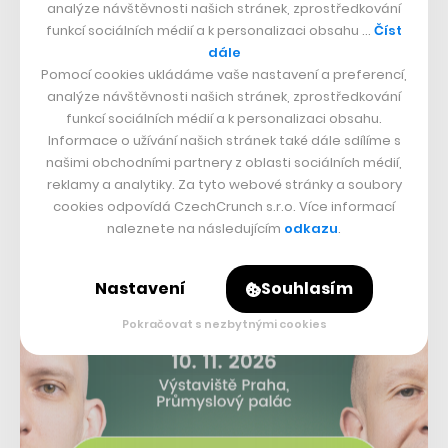
mohla zaplatit vývoj nějaké další. To se bohužel
analýze návštěvnosti našich stránek, zprostředkování
nestalo, ale rozhodně to nehodnotím jako neúspěch,“
funkcí sociálních médií a k personalizaci obsahu …
Číst
dále
popisuje vývojář. Alespoň na sebe si však hra vydělala.
Pomocí cookies ukládáme vaše nastavení a preferencí,
„Také jsem se toho hodně naučil a otevřelo mi to cestu
analýze návštěvnosti našich stránek, zprostředkování
funkcí sociálních médií a k personalizaci obsahu.
k práci v herním vývoji,“
dodává Kubíček.
Informace o užívání našich stránek také dále sdílíme s
našimi obchodními partnery z oblasti sociálních médií,
reklamy a analytiky. Za tyto webové stránky a soubory
cookies odpovídá CzechCrunch s.r.o. Více informací
naleznete na následujícím
odkazu
.
Nastavení
Souhlasím
Pokračovat s nezbytnými cookies