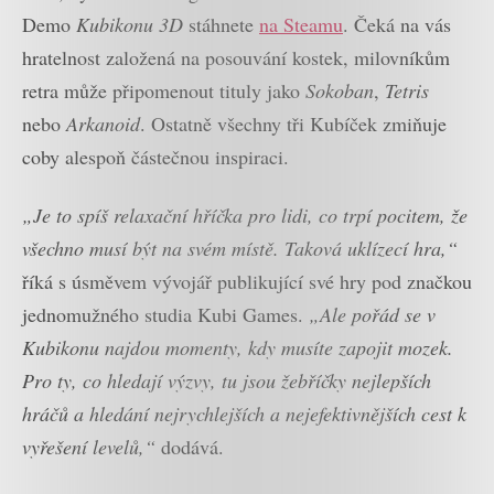
Demo
Kubikonu 3D
stáhnete
na Steamu
. Čeká na vás
hratelnost založená na posouvání kostek, milovníkům
retra může připomenout tituly jako
Sokoban
,
Tetris
nebo
Arkanoid
. Ostatně všechny tři Kubíček zmiňuje
coby alespoň částečnou inspiraci.
„Je to spíš relaxační hříčka pro lidi, co trpí pocitem, že
všechno musí být na svém místě. Taková uklízecí hra,“
říká s úsměvem vývojář publikující své hry pod značkou
jednomužného studia Kubi Games.
„Ale pořád se v
Kubikonu najdou momenty, kdy musíte zapojit mozek.
Pro ty, co hledají výzvy, tu jsou žebříčky nejlepších
hráčů a hledání nejrychlejších a nejefektivnějších cest k
vyřešení levelů,“
dodává.