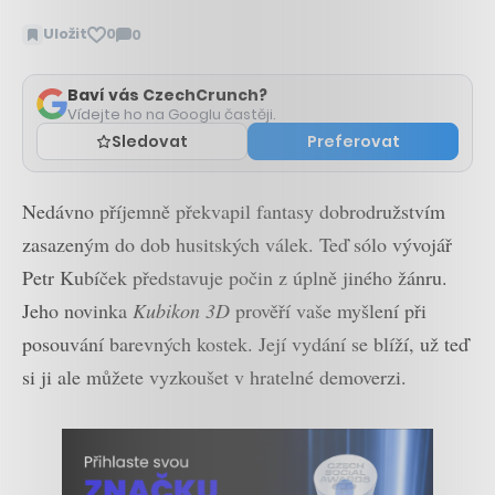
Uložit
0
0
Zobrazit
komentáře
Baví vás CzechCrunch?
Vídejte ho na Googlu častěji.
Sledovat
Preferovat
Nedávno příjemně překvapil fantasy dobrodružstvím
zasazeným do dob husitských válek. Teď sólo vývojář
Petr Kubíček představuje počin z úplně jiného žánru.
Jeho novinka
Kubikon 3D
prověří vaše myšlení při
posouvání barevných kostek. Její vydání se blíží, už teď
si ji ale můžete vyzkoušet v hratelné demoverzi.