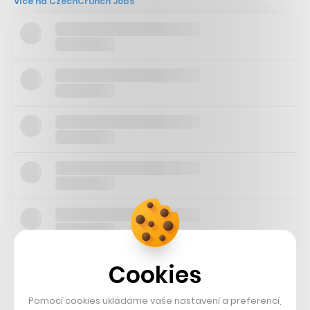
Více na CzechCrunch Jobs
Cookies
„Před vydáním 1428: Shadows over Silesia jsem měl
krásný sen, že by se hra mohla zaplatit a ideálně také
Pomocí cookies ukládáme vaše nastavení a preferencí,