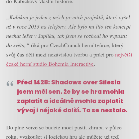
do Kubíčkovy vlastní historie.
„Kubikon je jeden z mých prvních projektů, který vyšel
už v roce 2013 na telefony. Ale bylo mi líto ten koncept
nechat ležet v šuplíku, tak jsem se rozhodl ho vypustit
do světa,“
říká pro CzechCrunch herní tvůrce, který
svůj čas dělí mezi nezávislou tvorbu a práci pro
největší
české herní studio Bohemia Interactive
.
Před 1428: Shadows over Silesia
jsem měl sen, že by se hra mohla
zaplatit a ideálně mohla zaplatit
vývoj i nějaké další. To se nestalo.
Do plné verze se budete moci pustit zhruba v půlce
roku, vyzkoušet si logickou hru ale můžete už teď.