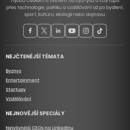
hýbou Českem a světem, od byznysu a startupů
přes technologie, politiku a vzdělávání až po bydlení,
sport, kulturu, ekologii nebo dopravu.
NEJČTENĚJŠÍ TÉMATA
Byznys
Entertainment
Startupy
Vzdělávání
NEJNOVĚJŠÍ SPECIÁLY
Nejvlivnější CEOs na LinkedInu