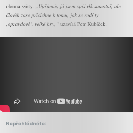
oběma světy.
„Upřímně, já jsem spíš vlk samotář, ale
člověk zase přičichne k tomu, jak se rodí ty
‚opravdové‘, velké hry,“
uzavírá Petr Kubíček.
Nepřehlédněte: