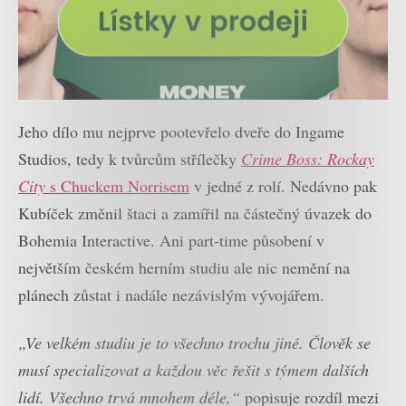
Jeho dílo mu nejprve pootevřelo dveře do Ingame
Studios, tedy k tvůrcům střílečky
Crime Boss: Rockay
City
s Chuckem Norrisem
v jedné z rolí. Nedávno pak
Kubíček změnil štaci a zamířil na částečný úvazek do
Bohemia Interactive. Ani part-time působení v
největším českém herním studiu ale nic nemění na
plánech zůstat i nadále nezávislým vývojářem.
„Ve velkém studiu je to všechno trochu jiné. Člověk se
musí specializovat a každou věc řešit s týmem dalších
lidí. Všechno trvá mnohem déle,“
popisuje rozdíl mezi