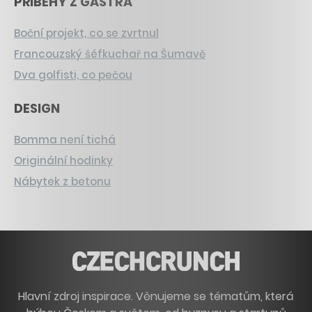
PŘÍBĚHY Z GASTRA
Boční projekt, co se zvrtnul
Francouzský šéfkuchař na Šumavě
Dva golfisti, co pečou
DESIGN
Bomma není tichá
Originální hodinky
Nábytek z betonu
Hlavní zdroj inspirace. Věnujeme se tématům, která