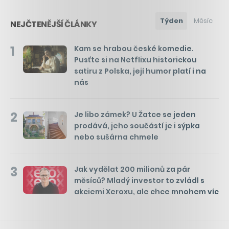
Týden
Měsíc
NEJČTENĚJŠÍ ČLÁNKY
1
Kam se hrabou české komedie.
Pusťte si na Netflixu historickou
satiru z Polska, její humor platí i na
nás
2
Je libo zámek? U Žatce se jeden
prodává, jeho součástí je i sýpka
nebo sušárna chmele
3
Jak vydělat 200 milionů za pár
měsíců? Mladý investor to zvládl s
akciemi Xeroxu, ale chce mnohem víc