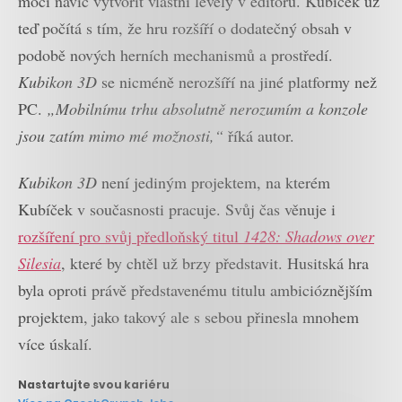
moci navíc vytvořit vlastní levely v editoru. Kubíček už
teď počítá s tím, že hru rozšíří o dodatečný obsah v
podobě nových herních mechanismů a prostředí.
Kubikon 3D
se nicméně nerozšíří na jiné platformy než
PC.
„Mobilnímu trhu absolutně nerozumím a konzole
jsou zatím mimo mé možnosti,“
říká autor.
Kubikon 3D
není jediným projektem, na kterém
Kubíček v současnosti pracuje. Svůj čas věnuje i
rozšíření pro svůj předloňský titul
1428: Shadows over
Silesia
, které by chtěl už brzy představit. Husitská hra
byla oproti právě představenému titulu ambicióznějším
projektem, jako takový ale s sebou přinesla mnohem
více úskalí.
Nastartujte svou kariéru