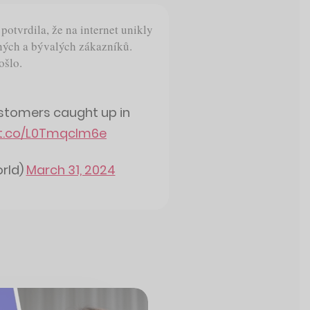
tvrdila, že na internet unikly
ných a bývalých zákazníků.
ošlo.
ustomers caught up in
/t.co/L0TmqcIm6e
rld)
March 31, 2024