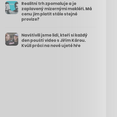
Realitní trh zpomaluje a je
zaplavený mizernými makléři. Má
cenu jim platit stále stejné
provize?
Navštívili jsme lidi, kteří si každý
den pouští video s Jiřím Károu.
Kvůli práci na nové ujeté hře