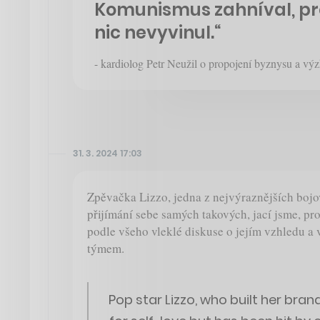
Komunismus zahníval, pro
nic nevyvinul.“
- kardiolog Petr Neužil o propojení byznysu a v
31. 3. 2024 17:03
Zpěvačka Lizzo, jedna z nejvýraznějších bojov
přijímání sebe samých takových, jací jsme, proh
podle všeho vleklé diskuse o jejím vzhledu a 
týmem.
Pop star Lizzo, who built her bran