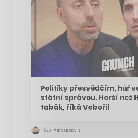
Politiky přesvědčím, hůř s
státní správou. Horší než 
tabák, říká Vobořil
ČESTMÍR STRAKATÝ