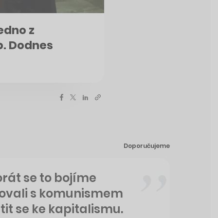
jedno z
b. Dodnes
Doporučujeme
orát se to bojíme
ncovali s komunismem
átit se ke kapitalismu.