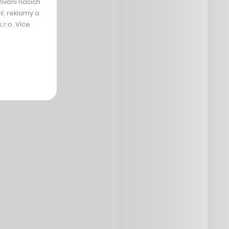
ívání našich
í, reklamy a
r.o. Více