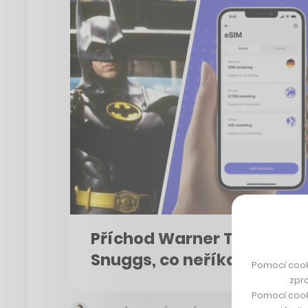
Příchod Warner TV, eSIM o
Snuggs, co neříkají, že jso
Pomocí cook
zpro
Pomocí cook