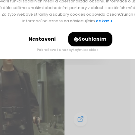
vání funkcí sociálních médií a k personalizaci obsahu. Informace o už
é dále sdílíme s našimi obchodními partnery z oblasti sociálních médi
y. Za tyto webové stránky a soubory cookies odpovídá CzechCrunch s.
informací naleznete na následujícím
odkazu
.
Nastavení
Souhlasím
Pokračovat s nezbytnými cookies