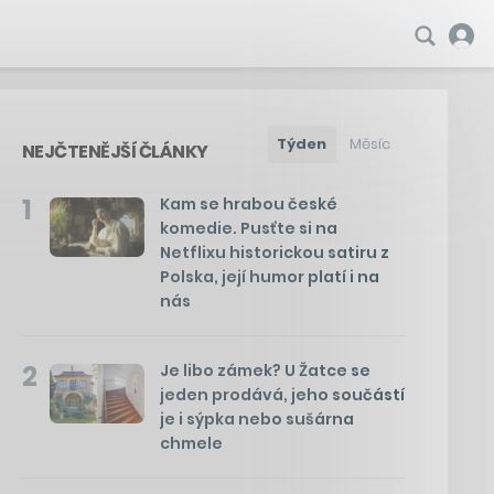
Týden
Měsíc
NEJČTENĚJŠÍ ČLÁNKY
1
Kam se hrabou české
komedie. Pusťte si na
Netflixu historickou satiru z
Polska, její humor platí i na
nás
2
Je libo zámek? U Žatce se
jeden prodává, jeho součástí
je i sýpka nebo sušárna
chmele