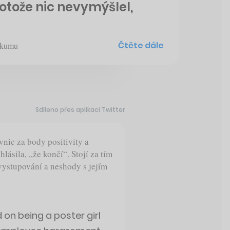
tože nic nevymýšlel,
Čtěte dále
ýzkumu
Sdíleno přes aplikaci Twitter
nic za body positivity a
lásila, „že končí“. Stojí za tím
vystupování a neshody s jejím
d on being a poster girl