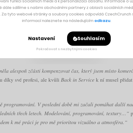
vání funkcí sociálních médií a k personalizaci obsahu. Informace o už
é dále sdílíme s našimi obchodními partnery z oblasti sociálních médi
 Vojta jít pro finanční podporu na portál Startovač. Chtěl 74 
y. Za tyto webové stránky a soubory cookies odpovídá CzechCrunch s.
ik. V době vydání tohoto článku mu přes 500 startérů přislíbil
informací naleznete na následujícím
odkazu
.
Nastavení
Souhlasím
l sám včetně programování. Vše kromě gra
Pokračovat s nezbytnými cookies
měla alespoň zčásti kompenzovat čas, který jsem místo komer
 díky své profesi, ale kvůli
Back in Service
k ní musel přidat
ně programování. V poslední době mi začali pomáhat další na
osledních třech letech. Modelování, programování, textury…“
p
edem k mé práci je pro mě prioritou vizuálno a atmosféra.“