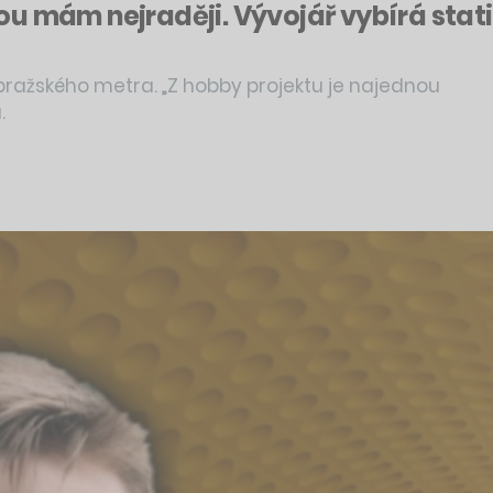
 mám nejraději. Vývojář vybírá statisí
r pražského metra. „Z hobby projektu je najednou
.