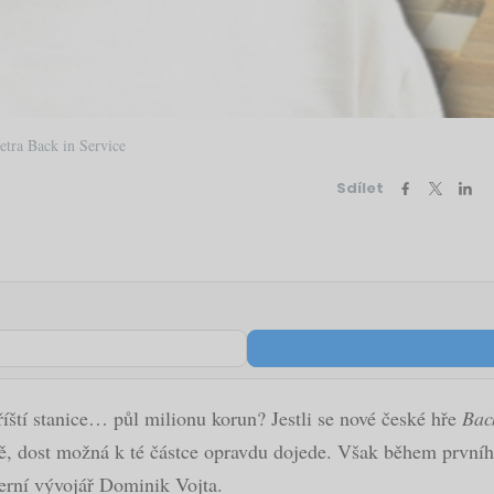
etra Back in Service
Sdílet
říští stanice… půl milionu korun? Jestli se nové české hře
Bac
, dost možná k té částce opravdu dojede. Však během prvního t
herní vývojář Dominik Vojta.