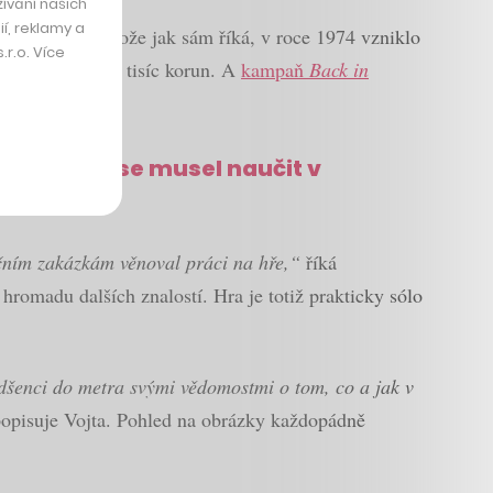
ívání našich
í, reklamy a
tisíc korun, protože jak sám říká, v roce 1974 vzniklo
r.o. Více
o těsně přes 300 tisíc korun. A
kampaň
Back in
fiky jsem se musel naučit v
čním zakázkám věnoval práci na hře,“
říká
 hromadu dalších znalostí. Hra je totiž prakticky sólo
dšenci do metra svými vědomostmi o tom, co a jak v
opisuje Vojta. Pohled na obrázky každopádně