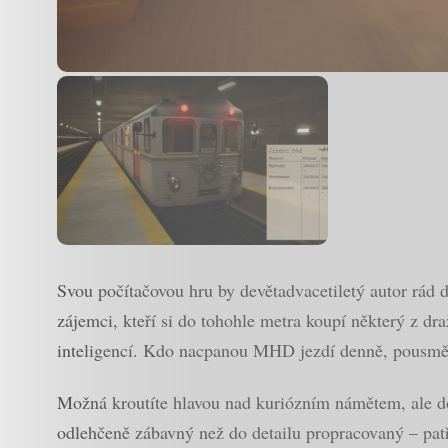
Svou počítačovou hru by devětadvacetiletý autor rád 
zájemci, kteří si do tohohle metra koupí některý z dra
inteligencí. Kdo nacpanou MHD jezdí denně, pousměj
Možná kroutíte hlavou nad kuriózním námětem, ale do
odlehčeně zábavný než do detailu propracovaný – pat