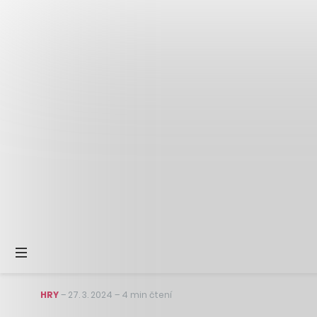
HRY
–
27. 3. 2024
–
4 min čtení