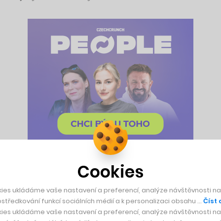
Cookies
nské metro už kvalitní videoherní zpracování mají, ale na Pr
ies ukládáme vaše nastavení a preferencí, analýze návštěvnosti naš
zechCrunch. Herní vývoj je pro něj (zatím?) jen koníčkem, ve
středkování funkcí sociálních médií a k personalizaci obsahu …
Číst 
ak vzniká v jeho volném čase.
ies ukládáme vaše nastavení a preferencí, analýze návštěvnosti naš