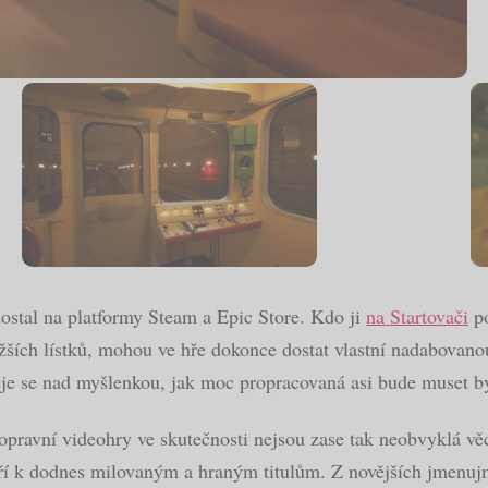
dostal na platformy Steam a Epic Store. Kdo ji
na Startovači
po
žších lístků, mohou ve hře dokonce dostat vlastní nadabovanou
e se nad myšlenkou, jak moc propracovaná asi bude muset bý
pravní videohry ve skutečnosti nejsou zase tak neobvyklá vě
ří k dodnes milovaným a hraným titulům. Z novějších jmenuj