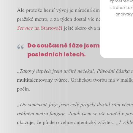
zprostředko
stránek tak
Ale protože herní vývoj je náročná činnost, rozhodl se
analytik
pražské metro, a za týden dostal víc než čtyřikrát tol
Service
na Startovači
ještě skoro dva měsíce poběží.
Do současné fáze jsem hru dosta
posledních letech.
„Takový úspěch jsem určitě nečekal. Původní částka 
multitalentovaný tvůrce. Grafickou tvorbu má v malíku
počin.
„Do současné fáze jsem celý projekt dostal sám včet
reálném metru funguje. Jinak jsem se vše naučil v p
ukazuje, že půjde o velice autentický zážitek:
„I vzhl