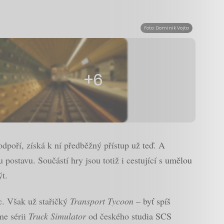
Foto: Dominik Vojta
+6
dpoří, získá k ní předběžný přístup už teď. A
 postavu. Součástí hry jsou totiž i cestující s umělou
t.
c. Však už stařičký
Transport Tycoon
– byť spíš
me sérii
Truck Simulator
od českého studia SCS