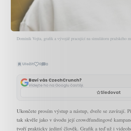
Dominik Vojta, grafik a vývojář pracující na simulátoru pražského m
Uložit
0
0
Zobrazit
komentáře
Baví vás CzechCrunch?
Vídejte ho na Googlu častěji.
Sledovat
Ukončete prosím výstup a nástup, dveře se zavírají. P
tak skvěle jako v úvodu její crowdfundingové kampaně
tvoří prakticky jediný člověk. Grafik a teď už i video