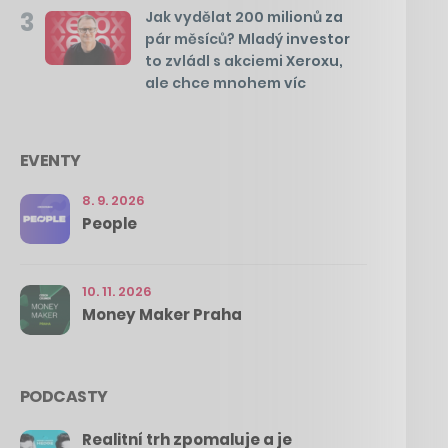
3
Jak vydělat 200 milionů za
pár měsíců? Mladý investor
to zvládl s akciemi Xeroxu,
ale chce mnohem víc
EVENTY
8. 9. 2026
People
10. 11. 2026
Money Maker Praha
PODCASTY
Realitní trh zpomaluje a je