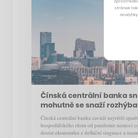
zprostředko
stránek tak
analytik
Čínská centrální banka sní
mohutně se snaží rozhýb
Čínská centrální banka zavádí největší opat
hospodářského růstu od pandemie nemoci cov
dostat ekonomiku z deflační stagnace a nasm