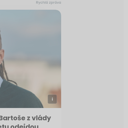
Rychlá zpráva
Bartoše z vlády
netu odejdou