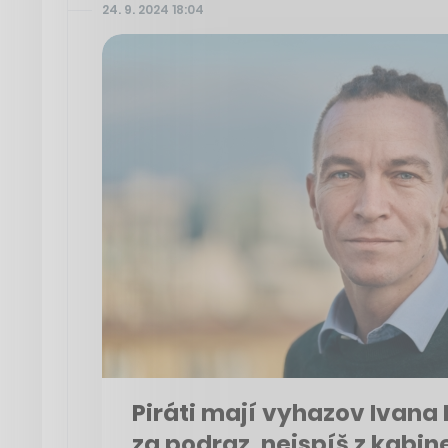
24. 9. 2024 18:04
Piráti mají vyhazov Ivana 
za podraz, nejspíš z kabi