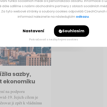
vání funkcí sociálních médií a k personalizaci obsahu. Informace o už
é dále sdílíme s našimi obchodními partnery z oblasti sociálních médi
y. Za tyto webové stránky a soubory cookies odpovídá CzechCrunch s.
informací naleznete na následujícím
odkazu
.
Nastavení
Souhlasím
Pokračovat s nezbytnými cookies
žila sazby,
at ekonomiku
ření na podporu
id-19. Jejich cílem je
ěrovat ji zpět k vládnímu