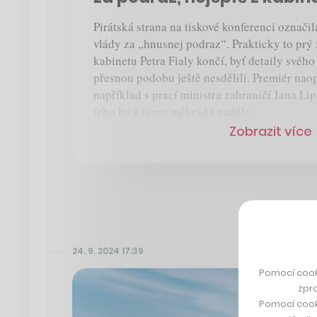
Pirátská strana na tiskové konferenci označi
vlády za „hnusnej podraz“. Prakticky to prý 
kabinetu Petra Fialy končí, byť detaily svéh
přesnou podobu ještě nesdělili. Premiér nao
například s prací ministra zahraničí Jana Li
jeho by v týmu měl rád i nadále.
Zobrazit více
24. 9. 2024 17:39
Pomocí cook
zpro
Pomocí cook