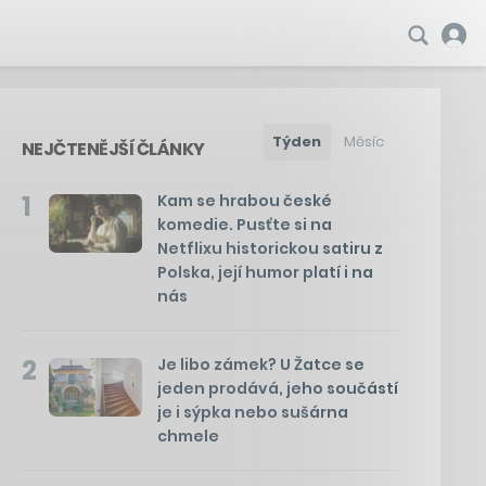
Týden
Měsíc
NEJČTENĚJŠÍ ČLÁNKY
1
Kam se hrabou české
komedie. Pusťte si na
Netflixu historickou satiru z
Polska, její humor platí i na
nás
2
Je libo zámek? U Žatce se
jeden prodává, jeho součástí
je i sýpka nebo sušárna
chmele