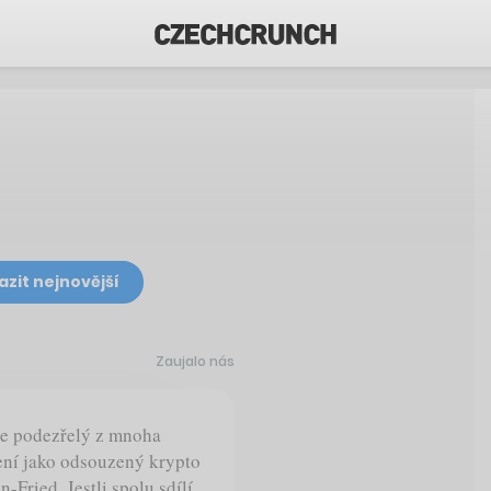
azit nejnovější
Zaujalo nás
je podezřelý z mnoha
zení jako odsouzený krypto
ried. Jestli spolu sdílí