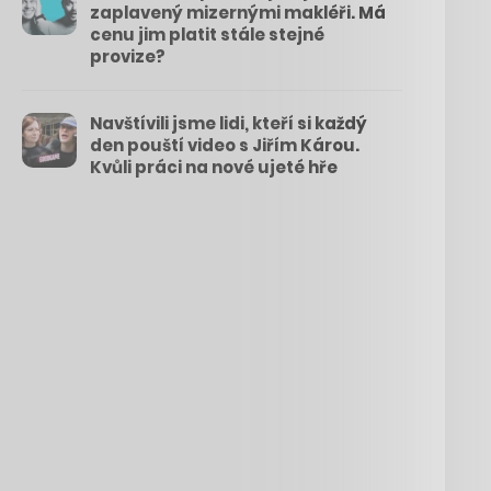
zaplavený mizernými makléři. Má
cenu jim platit stále stejné
provize?
Navštívili jsme lidi, kteří si každý
den pouští video s Jiřím Károu.
Kvůli práci na nové ujeté hře