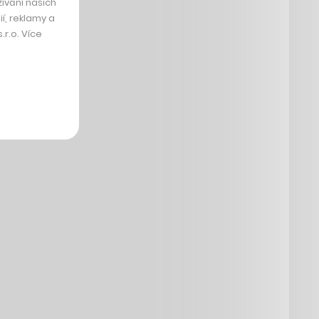
ívání našich
í, reklamy a
r.o. Více