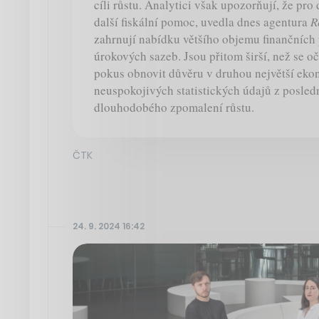
cíli růstu. Analytici však upozorňují, že pro
další fiskální pomoc, uvedla dnes agentura
R
zahrnují nabídku většího objemu finančních 
úrokových sazeb. Jsou přitom širší, než se oč
pokus obnovit důvěru v druhou největší eko
neuspokojivých statistických údajů z posled
dlouhodobého zpomalení růstu.
ČTK
24. 9. 2024 16:42