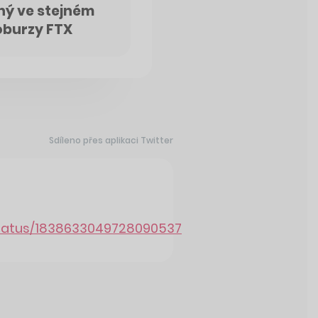
ný ve stejném
oburzy FTX
Sdíleno přes aplikaci Twitter
status/1838633049728090537