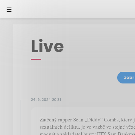
Live
zobr
24. 9. 2024 20:31
Zatčený rapper Sean „Diddy“ Combs, který 
sexuálních deliktů, je ve vazbě ve stejné vě
magnát a zakladatel burzy FTX Sam Bankman-F