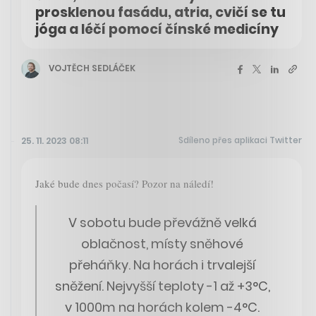
prosklenou fasádu, atria, cvičí se tu
jóga a léčí pomocí čínské medicíny
VOJTĚCH SEDLÁČEK
Sdíleno přes aplikaci Twitter
25. 11. 2023 08:11
Jaké bude dnes počasí? Pozor na náledí!
V sobotu bude převážně velká
oblačnost, místy sněhové
přeháňky. Na horách i trvalejší
sněžení. Nejvyšší teploty -1 až +3°C,
v 1000m na horách kolem -4°C.