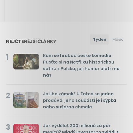
Týden
Měsíc
NEJČTENĚJŠÍ ČLÁNKY
1
Kam se hrabou české komedie.
Pusťte si na Netflixu historickou
satiru z Polska, její humor platí i na
nás
2
Je libo zámek? U Žatce se jeden
prodává, jeho součástí je i sýpka
nebo sušárna chmele
3
Jak vydělat 200 milionů za pár
měsíců? Mladý investor to zvládl s