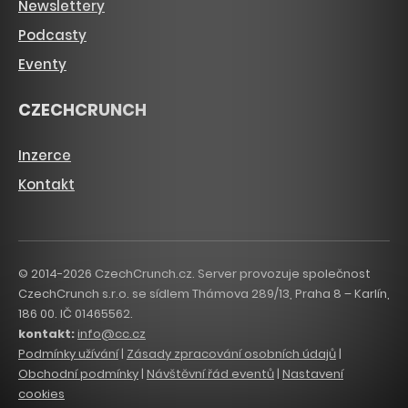
Newslettery
Podcasty
Eventy
CZECHCRUNCH
Inzerce
Kontakt
© 2014-2026 CzechCrunch.cz. Server provozuje společnost
CzechCrunch s.r.o. se sídlem Thámova 289/13, Praha 8 – Karlín,
186 00. IČ 01465562.
kontakt:
info@cc.cz
Podmínky užívání
|
Zásady zpracování osobních údajů
|
Obchodní podmínky
|
Návštěvní řád eventů
|
Nastavení
cookies