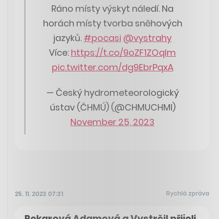
Ráno místy výskyt náledí. Na
horách místy tvorba sněhových
jazyků.
#pocasi
@vystrahy
Více:
https://t.co/9oZF1ZOqIm
pic.twitter.com/dg9EbrPqxA
— Český hydrometeorologický
ústav (ČHMÚ) (@CHMUCHMI)
November 25, 2023
Rychlá zpráva
25. 11. 2023 07:31
Pekarová Adamová a Vystrčil přijeli