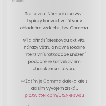
náledím.
❗️Na severu Německa se vyvíjí
typický konvektivní útvar v
chladném vzduchu, tzv. Comma.
❄️Ta přináší bleskovou aktivitu,
nárazy větru a hlavně lokálně
intenzivní krátkodobé sněžení
podpořené konvektivním
charakterem útvaru.
👀Zatím je Comma daleko, ale s
dalším vývojem získá…
pic.twitter.com/Uf2NRFswsu