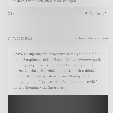
dostat 50 žen a dětí, které teroristé zajali.
ČTK
Sdíleno přes Youtube
24. 11. 2023 15:21
Únava ze superhrdinů, respektive stereotypních filmů o
nich, už naplno zasáhla i Marvel. Druhý
Aquaman
podle
předlohy od jeho konkurenta DC Comics by ale mohl
ukázat, že žánru ještě zdaleka nedošel dech a dokáže
pobavit. Ať už charismatem Jasona Momoy, nebo
bohatým podmořským světem. Jeho premiéra se blíží, a
tak se připomíná v dalším traileru.