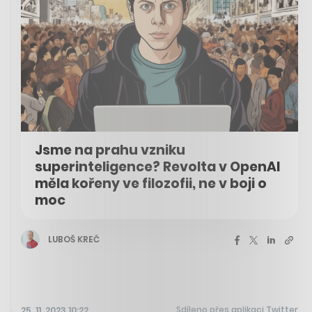
Jsme na prahu vzniku
superinteligence? Revolta v OpenAI
měla kořeny ve filozofii, ne v boji o
moc
LUBOŠ KREČ
Sdíleno přes aplikaci Twitter
25. 11. 2023 10:22