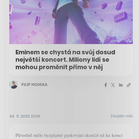
Eminem se chystá na svůj dosud
největší koncert. Miliony lidí se
mohou proměnit přímo v něj
FILIP HOUSKA
Zaujalo nás
24. 11. 2023 21:09
Původně mělo bezplatné parkování skončit už ke konci