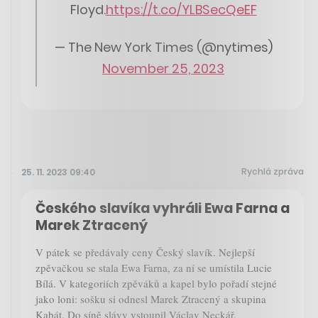
Floyd.
https://t.co/YLBSecQeEF
— The New York Times (@nytimes)
November 25, 2023
Rychlá zpráva
25. 11. 2023 09:40
Českého slavíka vyhráli Ewa Farna a
Marek Ztracený
V pátek se předávaly ceny Český slavík. Nejlepší
zpěvačkou se stala Ewa Farna, za ní se umístila Lucie
Bílá. V kategoriích zpěváků a kapel bylo pořadí stejné
jako loni: sošku si odnesl Marek Ztracený a skupina
Kabát. Do síně slávy vstoupil Václav Neckář.