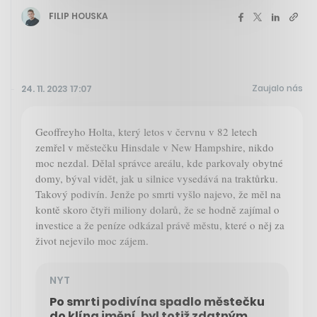
FILIP HOUSKA
Zaujalo nás
24. 11. 2023 17:07
Geoffreyho Holta, který letos v červnu v 82 letech
zemřel v městečku Hinsdale v New Hampshire, nikdo
moc nezdal. Dělal správce areálu, kde parkovaly obytné
domy, býval vidět, jak u silnice vysedává na traktůrku.
Takový podivín. Jenže po smrti vyšlo najevo, že měl na
kontě skoro čtyři miliony dolarů, že se hodně zajímal o
investice a že peníze odkázal právě městu, které o něj za
život nejevilo moc zájem.
NYT
Po smrti podivína spadlo městečku
do klína jmění, byl totiž zdatným