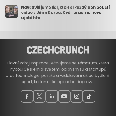
Navštívili jsme lidi, kteří si každý den pouští
video s Jiřím Károu. Kvůli práci na nové
ujeté hře
Hlavní zdroj inspirace. Věnujeme se tématům, která
hýbou Českem a světem, od byznysu a startupů
přes technologie, politiku a vzdělávání až po bydlení,
sport, kulturu, ekologii nebo dopravu.