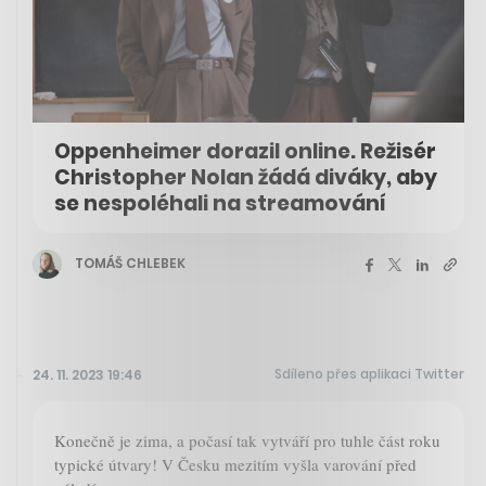
Oppenheimer dorazil online. Režisér
Christopher Nolan žádá diváky, aby
se nespoléhali na streamování
TOMÁŠ CHLEBEK
Sdíleno přes aplikaci Twitter
24. 11. 2023 19:46
Konečně je zima, a počasí tak vytváří pro tuhle část roku
typické útvary! V Česku mezitím vyšla varování před