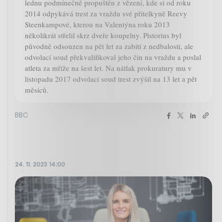
lednu podmínečně propuštěn z vězení, kde si od roku
2014 odpykává trest za vraždu své přítelkyně Reevy
Steenkampové, kterou na Valentýna roku 2013
několikrát střelil skrz dveře koupelny. Pistorius byl
původně odsouzen na pět let za zabití z nedbalosti, ale
odvolací soud překvalifikoval jeho čin na vraždu a poslal
atleta za mříže na šest let. Na nátlak prokuratury mu v
listopadu 2017 odvolací soud trest zvýšil na 13 let a pět
měsíců.
BBC
24. 11. 2023 14:00