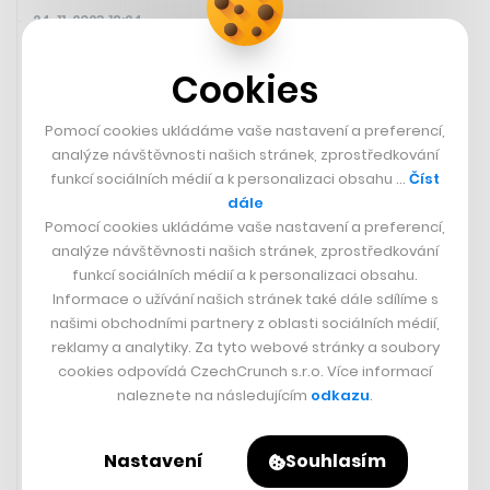
24. 11. 2023 18:24
Cookies
Pomocí cookies ukládáme vaše nastavení a preferencí,
analýze návštěvnosti našich stránek, zprostředkování
funkcí sociálních médií a k personalizaci obsahu …
Číst
dále
Pomocí cookies ukládáme vaše nastavení a preferencí,
analýze návštěvnosti našich stránek, zprostředkování
funkcí sociálních médií a k personalizaci obsahu.
Informace o užívání našich stránek také dále sdílíme s
našimi obchodními partnery z oblasti sociálních médií,
Rohlík zavádí systém zálohování
reklamy a analytiky. Za tyto webové stránky a soubory
nanečisto. Jeho kurýři začínají od
cookies odpovídá CzechCrunch s.r.o. Více informací
zákazníků vybírat PET lahve
naleznete na následujícím
odkazu
.
SÁRA GOLDBERGEROVÁ
Nastavení
Souhlasím