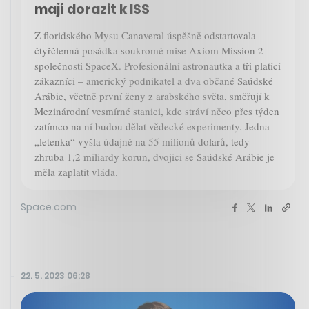
mají dorazit k ISS
Z floridského Mysu Canaveral úspěšně odstartovala
čtyřčlenná posádka soukromé mise Axiom Mission 2
společnosti SpaceX. Profesionální astronautka a tři platící
zákazníci – americký podnikatel a dva občané Saúdské
Arábie, včetně první ženy z arabského světa, směřují k
Mezinárodní vesmírné stanici, kde stráví něco přes týden
zatímco na ní budou dělat vědecké experimenty. Jedna
„letenka“ vyšla údajně na 55 milionů dolarů, tedy
zhruba 1,2 miliardy korun, dvojici se Saúdské Arábie je
měla zaplatit vláda.
Space.com
22. 5. 2023 06:28