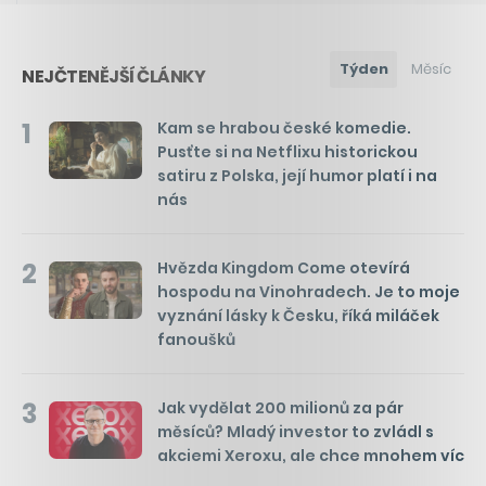
Týden
Měsíc
NEJČTENĚJŠÍ ČLÁNKY
1
Kam se hrabou české komedie.
Pusťte si na Netflixu historickou
satiru z Polska, její humor platí i na
nás
2
Hvězda Kingdom Come otevírá
hospodu na Vinohradech. Je to moje
vyznání lásky k Česku, říká miláček
fanoušků
3
Jak vydělat 200 milionů za pár
měsíců? Mladý investor to zvládl s
akciemi Xeroxu, ale chce mnohem víc