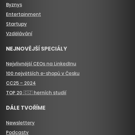
Byznys
Entertainment
Startupy
Vzdělávání
NEJNOVĚJŠÍ SPECIÁLY
Nejvlivnější CEOs na LinkedInu
100 největších e-shopů v Česku
CC25 – 2024
TOP 20 🇨🇿 herních studií
DÁLE TVOŘÍME
Newslettery
Podcasty