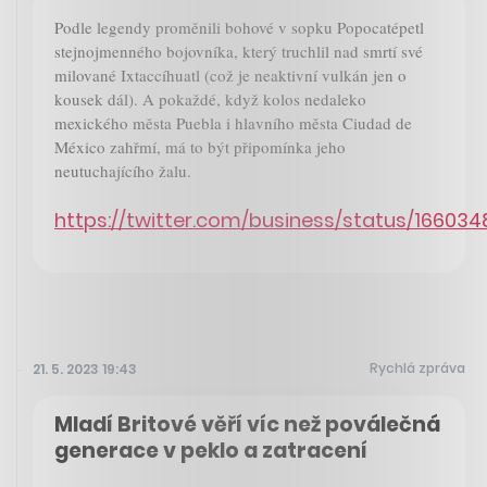
Podle legendy proměnili bohové v sopku Popocatépetl
stejnojmenného bojovníka, který truchlil nad smrtí své
milované Ixtaccíhuatl (což je neaktivní vulkán jen o
kousek dál). A pokaždé, když kolos nedaleko
mexického města Puebla i hlavního města Ciudad de
México zahřmí, má to být připomínka jeho
neutuchajícího žalu.
https://twitter.com/business/status/1660
Rychlá zpráva
21. 5. 2023 19:43
Mladí Britové věří víc než poválečná
generace v peklo a zatracení