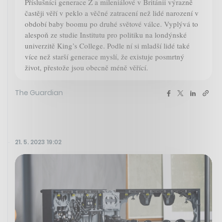
Příslušníci generace Z a mileniálové v Británii výrazně
častěji věří v peklo a věčné zatracení než lidé narození v
období baby boomu po druhé světové válce. Vyplývá to
alespoň ze studie Institutu pro politiku na londýnské
univerzitě King’s College. Podle ní si mladší lidé také
více než starší generace myslí, že existuje posmrtný
život, přestože jsou obecně méně věřící.
The Guardian
21. 5. 2023 19:02