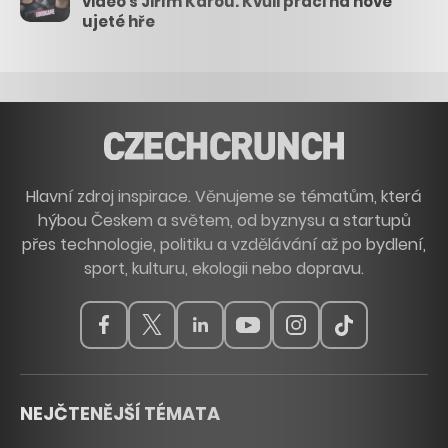
video s Jiřím Károu. Kvůli práci na nové
ujeté hře
Hlavní zdroj inspirace. Věnujeme se tématům, která
hýbou Českem a světem, od byznysu a startupů
přes technologie, politiku a vzdělávání až po bydlení,
sport, kulturu, ekologii nebo dopravu.
NEJČTENĚJŠÍ TÉMATA