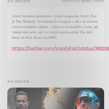
Sdíleno přes aplikaci Twitter
21. 5. 2023 22:10
Cover hvězdou aktuálního vydání magazínu
Vanity Fair
je The Weeknd. Na stránkách časopisu – ale i ve webové
verzi rozsáhlého článku – mluví o své kariéře, o tom, jak
vnímá sám sebe, ale i o očekávaném seriálu
The Idol
,
který už brzy dorazí na HBO.
https://twitter.com/VanityFair/status/166
21. 5. 2023 21:15