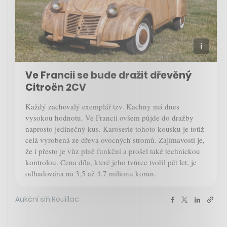
Ve Francii se bude dražit dřevěný
Citroën 2CV
Každý zachovalý exemplář tzv. Kachny má dnes
vysokou hodnotu. Ve Francii ovšem půjde do dražby
naprosto jedinečný kus. Karoserie tohoto kousku je totiž
celá vyrobená ze dřeva ovocných stromů. Zajímavostí je,
že i přesto je vůz plně funkční a prošel také technickou
kontrolou. Cena díla, které jeho tvůrce tvořil pět let, je
odhadována na 3,5 až 4,7 milionu korun.
Aukční síň Rouillac