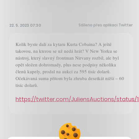
Sdíleno přes aplikaci Twitter
22. 5. 2023 07:30
Kolik byste dali za kytaru Kurta Cobaina? A ještě
takovou, na kterou se už nedá hrát? V New Yorku se
nástroj, který slavný frontman Nirvany rozbil, ale byl
opět složen dohromady, plus nese podpisy několika
členů kapely, prodal na aukci za 595 tisíc dolarů.
Očekávaná suma přitom byla zhruba desetkát nižší – 60
tisíc dolarů.
https://twitter.com/JuliensAuctions/statu