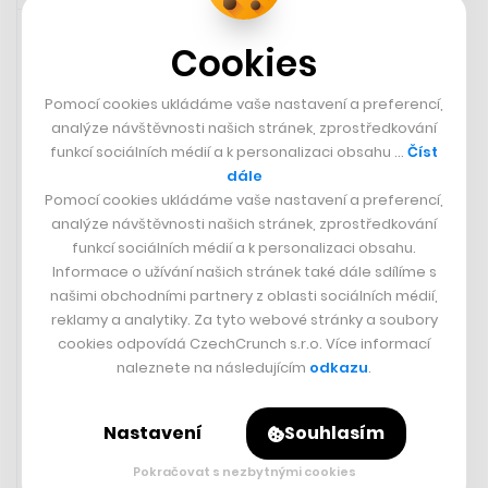
22. 5. 2023 07:24
Cookies
Pomocí cookies ukládáme vaše nastavení a preferencí,
analýze návštěvnosti našich stránek, zprostředkování
funkcí sociálních médií a k personalizaci obsahu …
Číst
dále
Pomocí cookies ukládáme vaše nastavení a preferencí,
analýze návštěvnosti našich stránek, zprostředkování
funkcí sociálních médií a k personalizaci obsahu.
Informace o užívání našich stránek také dále sdílíme s
našimi obchodními partnery z oblasti sociálních médií,
reklamy a analytiky. Za tyto webové stránky a soubory
Hladké silnice bez drncání. Česká
cookies odpovídá CzechCrunch s.r.o. Více informací
technologie umí spravit výtluk
naleznete na následujícím
odkazu
.
v asfaltu pomocí mobilní
mikrovlnky
Nastavení
Souhlasím
VOJTĚCH SEDLÁČEK
Pokračovat s nezbytnými cookies