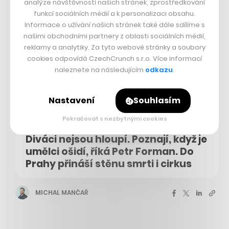
analýze návštěvnosti našich stránek, zprostředkování
funkcí sociálních médií a k personalizaci obsahu.
Informace o užívání našich stránek také dále sdílíme s
našimi obchodními partnery z oblasti sociálních médií,
reklamy a analytiky. Za tyto webové stránky a soubory
cookies odpovídá CzechCrunch s.r.o. Více informací
naleznete na následujícím
odkazu
.
Nastavení
Souhlasím
Pokračovat s nezbytnými cookies
Diváci nejsou hloupí. Poznají, když je
umělci ošidí, říká Petr Forman. Do
Prahy přináší stěnu smrti i cirkus
MICHAL MANČAŘ