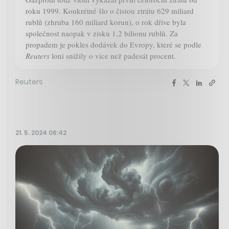
roku 1999. Konkrétně šlo o čistou ztrátu 629 miliard
rublů (zhruba 160 miliard korun), o rok dříve byla
společnost naopak v zisku 1,2 bilionu rublů. Za
propadem je pokles dodávek do Evropy, které se podle
Reuters
loni snížily o více než padesát procent.
Reuters
21. 5. 2024 06:42