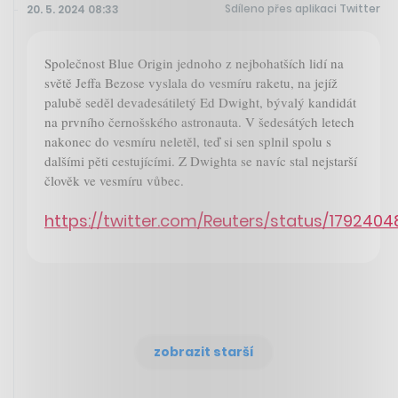
Sdíleno přes aplikaci Twitter
20. 5. 2024 08:33
Společnost Blue Origin jednoho z nejbohatších lidí na
světě Jeffa Bezose vyslala do vesmíru raketu, na jejíž
palubě seděl devadesátiletý Ed Dwight, bývalý kandidát
na prvního černošského astronauta. V šedesátých letech
nakonec do vesmíru neletěl, teď si sen splnil spolu s
dalšími pěti cestujícími. Z Dwighta se navíc stal nejstarší
člověk ve vesmíru vůbec.
https://twitter.com/Reuters/status/17924
zobrazit starší