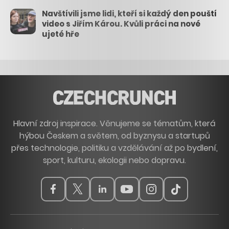
Navštívili jsme lidi, kteří si každý den pouští
video s Jiřím Károu. Kvůli práci na nové
ujeté hře
Hlavní zdroj inspirace. Věnujeme se tématům, která
hýbou Českem a světem, od byznysu a startupů
přes technologie, politiku a vzdělávání až po bydlení,
sport, kulturu, ekologii nebo dopravu.