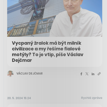
Vycpaný žralok má být milník
civilizace a my řešíme fialové
motýly? To je vtip, píše Václav
Dejčmar
VÁCLAV DEJČMAR
Rychlá zpráva
20. 5. 2024 15:24