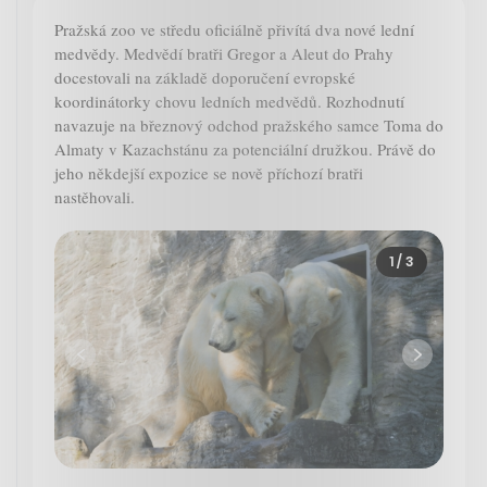
Pražská zoo ve středu oficiálně přivítá dva nové lední
medvědy. Medvědí bratři Gregor a Aleut do Prahy
docestovali na základě doporučení evropské
koordinátorky chovu ledních medvědů. Rozhodnutí
navazuje na březnový odchod pražského samce Toma do
Almaty v Kazachstánu za potenciální družkou. Právě do
jeho někdejší expozice se nově příchozí bratři
nastěhovali.
1
/ 3