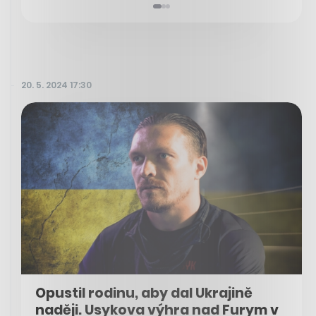
20. 5. 2024 17:30
Opustil rodinu, aby dal Ukrajině
naději. Usykova výhra nad Furym v