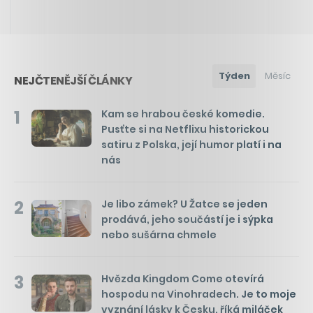
Týden
Měsíc
NEJČTENĚJŠÍ ČLÁNKY
1
Kam se hrabou české komedie.
Pusťte si na Netflixu historickou
satiru z Polska, její humor platí i na
nás
2
Je libo zámek? U Žatce se jeden
prodává, jeho součástí je i sýpka
nebo sušárna chmele
3
Hvězda Kingdom Come otevírá
hospodu na Vinohradech. Je to moje
vyznání lásky k Česku, říká miláček