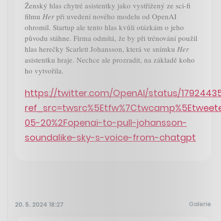
Ženský hlas chytré asistentky jako vystřižený ze sci-fi
filmu
Her
při uvedení nového modelu od OpenAI
ohromil. Startup ale tento hlas kvůli otázkám o jeho
původu stáhne. Firma odmítá, že by při trénování použil
hlas herečky Scarlett Johansson, která ve snímku
Her
asistentku hraje. Nechce ale prozradit, na základě koho
ho vytvořila.
https://twitter.com/OpenAI/status/179244
ref_src=twsrc%5Etfw%7Ctwcamp%5Etweet
05-20%2Fopenai-to-pull-johansson-
soundalike-sky-s-voice-from-chatgpt
Galerie
20. 5. 2024 18:27