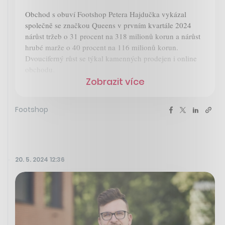
Obchod s obuví Footshop Petera Hajdučka vykázal
společně se značkou Queens v prvním kvartále 2024
nárůst tržeb o 31 procent na 318 milionů korun a nárůst
hrubé marže o 40 procent na 116 milionů korun.
Dvouciferný růst se týkal kamenných prodejen i online
obchodu.
Zobrazit více
Footshop
20. 5. 2024 12:36