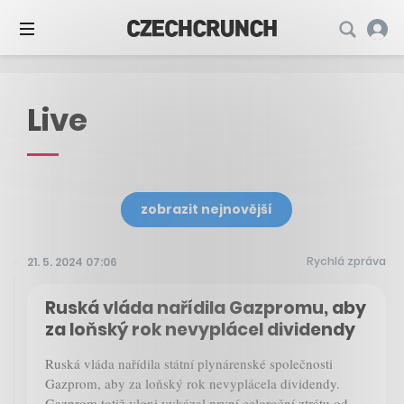
Live
zobrazit nejnovější
Rychlá zpráva
21. 5. 2024 07:06
Ruská vláda nařídila Gazpromu, aby
za loňský rok nevyplácel dividendy
Ruská vláda nařídila státní plynárenské společnosti
Gazprom, aby za loňský rok nevyplácela dividendy.
Gazprom totiž vloni vykázal první celoroční ztrátu od