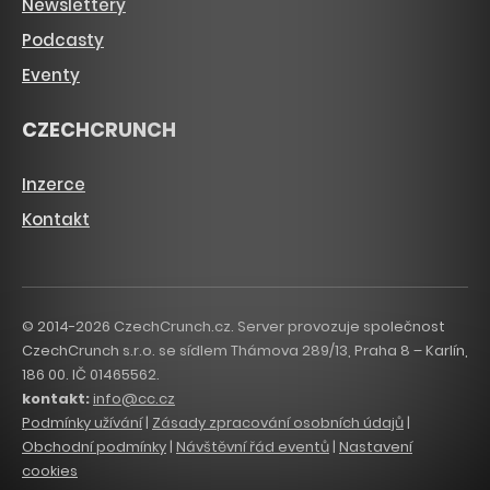
Newslettery
Podcasty
Eventy
CZECHCRUNCH
Inzerce
Kontakt
© 2014-2026 CzechCrunch.cz. Server provozuje společnost
CzechCrunch s.r.o. se sídlem Thámova 289/13, Praha 8 – Karlín,
186 00. IČ 01465562.
kontakt:
info@cc.cz
Podmínky užívání
|
Zásady zpracování osobních údajů
|
Obchodní podmínky
|
Návštěvní řád eventů
|
Nastavení
cookies