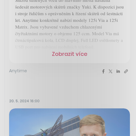
šedesát motorových skútrů značky Yuki. K dispozici jsou
i stroje řidičům s oprávněním k řízení skútrů od šestnácti
let. Anytime konkrétně nabízí modely 125i Via a 125i
Matrix. Jsou vybavené vzduchem chlazenými
čtyřtaktními motory o objemu 125 ccm. Model Via má
čtrnáctipalcová kola, LCD displej, Full LED světlomety a
USB port pro nabíjení mobilních telefonů.
Zobrazit více
Anytime
20. 5. 2024 16:00