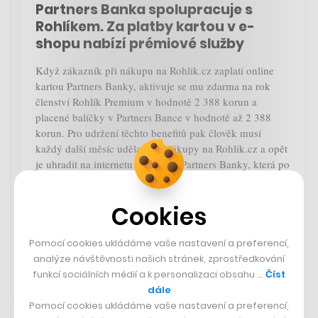
Partners Banka spolupracuje s
Rohlíkem. Za platby kartou v e-
shopu nabízí prémiové služby
Když zákazník při nákupu na Rohlik.cz zaplatí online
kartou Partners Banky, aktivuje se mu zdarma na rok
členství Rohlík Premium v hodnotě 2 388 korun a
placené balíčky v Partners Bance v hodnotě až 2 388
korun. Pro udržení těchto benefitů pak člověk musí
každý další měsíc udělat dva nákupy na Rohlik.cz a opět
je uhradit na internetu kartou od Partners Banky, která po
dvou měsících od oficiálního spuštění hlásí 43 tisíc
klientů.
Cookies
Partners Banka
Pomocí cookies ukládáme vaše nastavení a preferencí,
analýze návštěvnosti našich stránek, zprostředkování
funkcí sociálních médií a k personalizaci obsahu …
Číst
dále
20. 5. 2024 14:42
Pomocí cookies ukládáme vaše nastavení a preferencí,