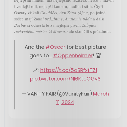
i vedlejší roli, nejlepší kameru, hudbu i střih. Čtyři
Oscary získali
Chudáčci
, dva
Zóna zájmu
, po jedné
sošce mají
Zimní prázdniny
,
Anatomie pádu
a další.
Barbie
si odnesla tu za nejlepší píseň,
Zabijáci
rozkvetlého měsíce
či
Maestro
ale skončili s prázdnou.
And the
#Oscar
for best picture
goes to…
#Oppenheimer
! 🏆
🔗:
https://t.co/5aBRfxfTZ1
pic.twitter.com/Nl6KtcOGv6
— VANITY FAIR (@VanityFair)
March
11, 2024