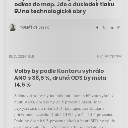
odkaz do map. Jde o důsledek tlaku
EU na technologické obry
TOMÁŠ CHLEBEK
Rychlá zpráva
10. 3. 2024 15:11
Volby by podle Kantaru vyhrálo
ANO s 38,5 %, druhá ODS by měla
14,5 %
Sněmovní volby by na přelomu února a března vyhrálo
hnutí ANO, dostalo by 38,5 procenta hlasů. Je to
nejvyšší zisk od roku 2014, kdy agentura Kantar s
průzkumem začala. Druhá ODS by měla 14,5 procenta,
Piráti by dostali 9,5 procenta hlasů a hnutí SPD by volilo
devět procent lidí. Do Sněmovny by se dostalo ještě