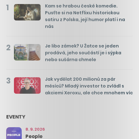
1
Kam se hrabou české komedie.
Pusťte si na Netflixu historickou
satiru z Polska, její humor platí i na
nás
2
Je libo zámek? U Žatce se jeden
prodává, jeho součástí je i sýpka
nebo sušárna chmele
3
Jak vydělat 200 milionů za pár
měsíců? Mladý investor to zvládl s
akciemi Xeroxu, ale chce mnohem víc
EVENTY
8. 9. 2026
People