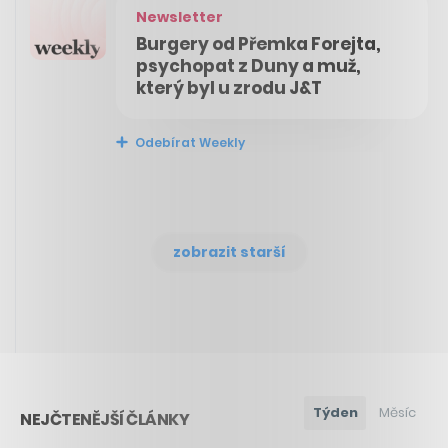
Newsletter
Burgery od Přemka Forejta,
psychopat z Duny a muž,
který byl u zrodu J&T
Odebírat Weekly
zobrazit starší
Týden
Měsíc
NEJČTENĚJŠÍ ČLÁNKY