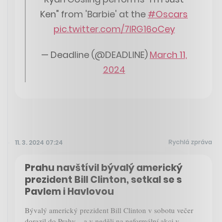
Ken" from 'Barbie' at the
#Oscars
pic.twitter.com/7IRG16oCey
— Deadline (@DEADLINE)
March 11,
2024
Rychlá zpráva
11. 3. 2024 07:24
Prahu navštívil bývalý americký
prezident Bill Clinton, setkal se s
Pavlem i Havlovou
Bývalý americký prezident Bill Clinton v sobotu večer
dorazil do Prahy – a v neděli na neformální akci v