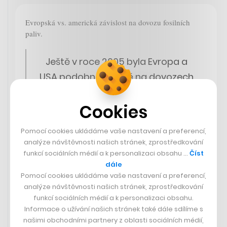
Evropská vs. americká závislost na dovozu fosilních
paliv.
Ještě v roce 2005 byla Evropa a
USA podobně závislé na dovozech
fosilních paliv.
Cookies
Pak obě strany začaly řešit různé
Pomocí cookies ukládáme vaše nastavení a preferencí,
věci (green deal, břidlicový plyn,
analýze návštěvnosti našich stránek, zprostředkování
jádro, Rusko…) a Evropa čisté
funkcí sociálních médií a k personalizaci obsahu …
Číst
dovozy fosilních paliv do Evropy
dále
Pomocí cookies ukládáme vaše nastavení a preferencí,
ještě více vzrostly, zatímco USA se
analýze návštěvnosti našich stránek, zprostředkování
staly čistými vývozci.
funkcí sociálních médií a k personalizaci obsahu.
pic.twitter.com/N0A3FpiuFF
Informace o užívání našich stránek také dále sdílíme s
našimi obchodními partnery z oblasti sociálních médií,