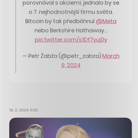
porovnával s akciemi, jednalo by se
o 7. nejhodnotnější firmu světa.
Bitcoin by tak předběhnul
@Meta
nebo Berkshire Hathaway…
pic.twitter.com/s1Df7yuj0y
— Petr Žabža (@petr_zabza)
March
9, 2024
10. 3. 2024 11:00