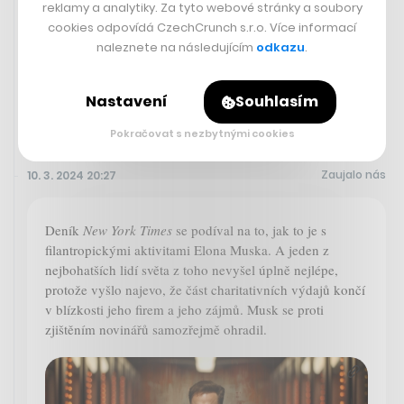
reklamy a analytiky. Za tyto webové stránky a soubory
— David Navratil (@DavidDnavratil)
cookies odpovídá CzechCrunch s.r.o. Více informací
March 10, 2024
naleznete na následujícím
odkazu
.
Nastavení
Souhlasím
Pokračovat s nezbytnými cookies
Zaujalo nás
10. 3. 2024 20:27
Deník
New York Times
se podíval na to, jak to je s
filantropickými aktivitami Elona Muska. A jeden z
nejbohatších lidí světa z toho nevyšel úplně nejlépe,
protože vyšlo najevo, že část charitativních výdajů končí
v blízkosti jeho firem a jeho zájmů. Musk se proti
zjištěním novinářů samozřejmě ohradil.