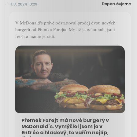
Doporučujeme
11. 3. 2024 10:29
V McDonald's právě odstartoval prodej dvou nových
burgerů od Přemka Forejta. My už je ochutnali, jsou
fresh a máme je rádi.
Přemek Forejt má nové burgery v
McDonald’s. Vymýšlel jsem je v
Entrée a hladový, to vařím nejlíp,