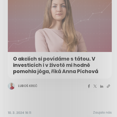
O akciích si povídáme s tátou. V
investicích i v životě mi hodně
pomohla jóga, říká Anna Píchová
LUBOŠ KREČ
Zaujalo nás
10. 3. 2024 16:11