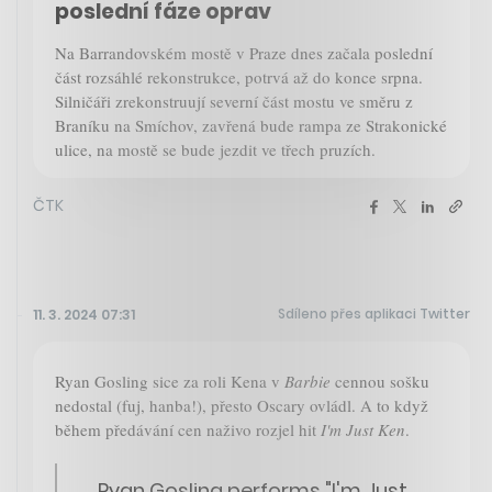
poslední fáze oprav
Na Barrandovském mostě v Praze dnes začala poslední
část rozsáhlé rekonstrukce, potrvá až do konce srpna.
Silničáři zrekonstruují severní část mostu ve směru z
Braníku na Smíchov, zavřená bude rampa ze Strakonické
ulice, na mostě se bude jezdit ve třech pruzích.
ČTK
Sdíleno přes aplikaci Twitter
11. 3. 2024 07:31
Ryan Gosling sice za roli Kena v
Barbie
cennou sošku
nedostal (fuj, hanba!), přesto Oscary ovládl. A to když
během předávání cen naživo rozjel hit
I'm Just Ken
.
Ryan Gosling performs "I'm Just