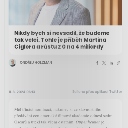
Nikdy bych si nevsadil, že budeme
tak velcí. Tohle je příběh Martina
Cíglera a růstu z 0 na 4 miliardy
ONDŘEJ HOLZMAN
Sdíleno přes aplikaci Twitter
11. 3. 2024 06:13
Měl třináct nominací, nakonec si ze slavnostního
předávání cen americké filmové akademie odnesl sedm
Oscarů a utekl tak všem ostatním.
Oppenheimer
je
nejlepším filmem, má nejlepšího režiséra, herce v hlavní