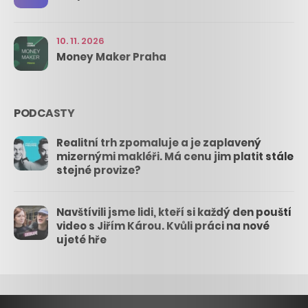
10. 11. 2026
Money Maker Praha
PODCASTY
Realitní trh zpomaluje a je zaplavený
mizernými makléři. Má cenu jim platit stále
stejné provize?
Navštívili jsme lidi, kteří si každý den pouští
video s Jiřím Károu. Kvůli práci na nové
ujeté hře