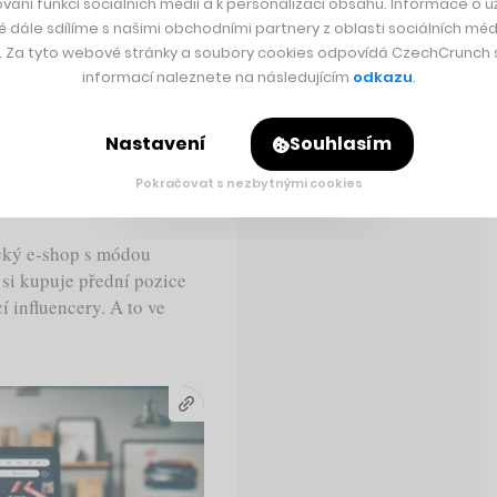
vání funkcí sociálních médií a k personalizaci obsahu. Informace o už
é dále sdílíme s našimi obchodními partnery z oblasti sociálních médi
y. Za tyto webové stránky a soubory cookies odpovídá CzechCrunch s.
informací naleznete na následujícím
odkazu
.
Nastavení
Souhlasím
Zaujalo nás
Pokračovat s nezbytnými cookies
ecký e-shop s módou
 si kupuje přední pozice
 influencery. A to ve