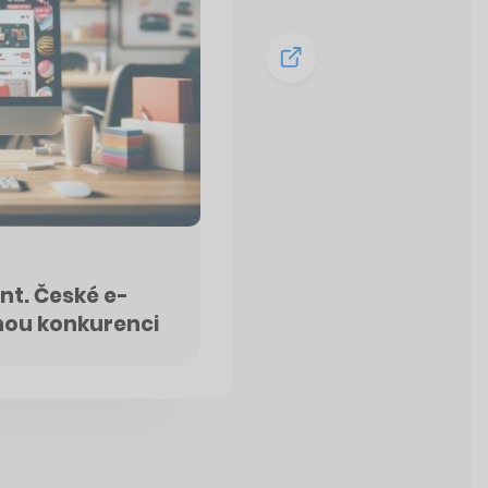
nt. České e-
lnou konkurenci