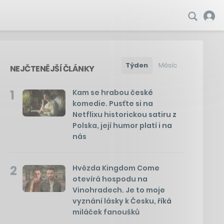
Týden
Měsíc
NEJČTENĚJŠÍ ČLÁNKY
1
Kam se hrabou české
komedie. Pusťte si na
Netflixu historickou satiru z
Polska, její humor platí i na
nás
2
Hvězda Kingdom Come
otevírá hospodu na
Vinohradech. Je to moje
vyznání lásky k Česku, říká
miláček fanoušků