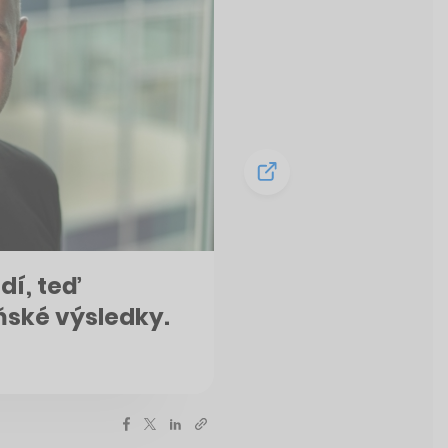
idí, teď
ňské výsledky.