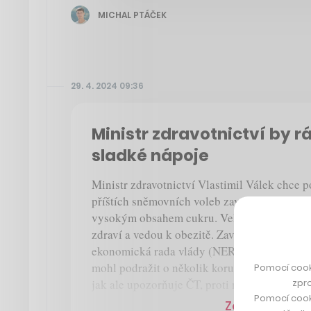
MICHAL PTÁČEK
29. 4. 2024 09:36
Ministr zdravotnictví by r
sladké nápoje
Ministr zdravotnictví Vlastimil Válek chce 
příštích sněmovních voleb zavést novou spot
vysokým obsahem cukru. Velmi sladké nápoj
zdraví a vedou k obezitě. Zavedení speciální
ekonomická rada vlády (NERV). Litr limoná
mohl podražit o několik korun. Plán podporuj
Pomocí cook
zpro
jak ale upozorňuje ČT, proti návrhu se zatím
Pomocí cook
Zobrazit více