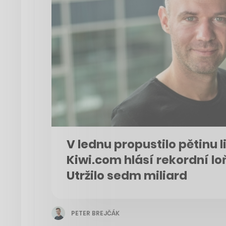
V lednu propustilo pětinu l
Kiwi.com hlásí rekordní lo
Utržilo sedm miliard
PETER BREJČÁK