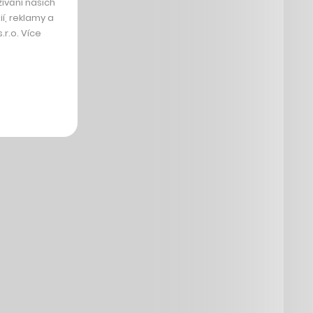
ívání našich
í, reklamy a
r.o. Více