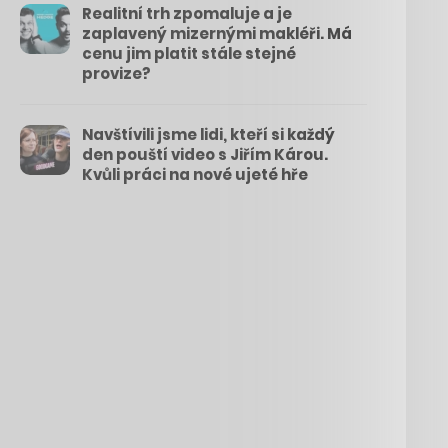
Realitní trh zpomaluje a je
zaplavený mizernými makléři. Má
cenu jim platit stále stejné
provize?
Navštívili jsme lidi, kteří si každý
den pouští video s Jiřím Károu.
Kvůli práci na nové ujeté hře