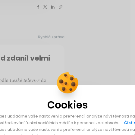
Rychlá zpráva
ád zdanil velmi
podle
České televize
do
řební daň z nápojů s
e podle ministra škodí
Cookies
 daně navrhla i Národní
dy nebo džusu by tak
e většina vládních stran,
ies ukládáme vaše nastavení a preferencí, analýze návštěvnosti naš
středkování funkcí sociálních médií a k personalizaci obsahu …
Číst 
 staví ODS.
ies ukládáme vaše nastavení a preferencí, analýze návštěvnosti naš