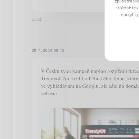
zprostředko
stránek tak
analytik
čt24
29. 4. 2024 08:43
V Česku svou kampaň naplno rozjíždí i tur
Trendyol. Na rozdíl od čínského Temu, které
ve vyhledávání na Googlu, ale sází na domácí
velkém.