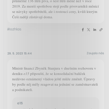
průměrně 136 litrů piva, o šest litrů méně než v roce
2019. Za menší spotřebou stojí podle pivovarníků měnící
se návyky spotřebitelů, ale i rostoucí ceny, kvůli kterým
Češi raději zůstávají doma.
iRozhlas
Zaujalo nás
29. 5. 2023 15:44
Ministr financí Zbyněk Stanjura v dnešním rozhovoru v
deníku
e15
připouští, že se konsolidační balíček
nedávno oznámený vládou ještě může změnit. Úpravy
by podle něj měly reagovat na jednání se zaměstnavateli
a podnikateli.
e15