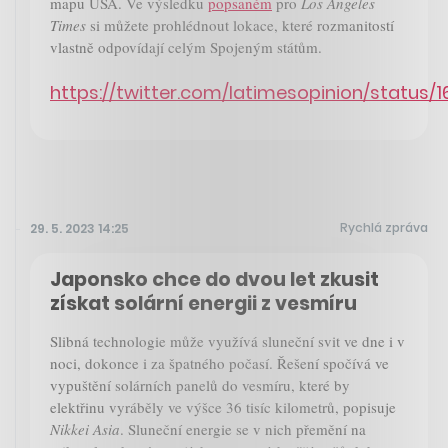
mapu USA. Ve výsledku
popsaném
pro
Los Angeles
Times
si můžete prohlédnout lokace, které rozmanitostí
vlastně odpovídají celým Spojeným státům.
https://twitter.com/latimesopinion/statu
Rychlá zpráva
29. 5. 2023 14:25
Japonsko chce do dvou let zkusit
získat solární energii z vesmíru
Slibná technologie může využívá sluneční svit ve dne i v
noci, dokonce i za špatného počasí. Řešení spočívá ve
vypuštění solárních panelů do vesmíru, které by
elektřinu vyráběly ve výšce 36 tisíc kilometrů, popisuje
Nikkei Asia
. Sluneční energie se v nich přemění na