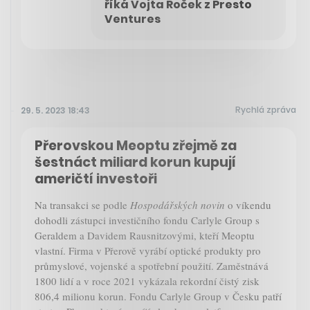
říká Vojta Roček z Presto
Ventures
Rychlá zpráva
29. 5. 2023 18:43
Přerovskou Meoptu zřejmě za
šestnáct miliard korun kupují
američtí investoři
Na transakci se podle
Hospodářských novin
o víkendu
dohodli zástupci investičního fondu Carlyle Group s
Geraldem a Davidem Rausnitzovými, kteří Meoptu
vlastní. Firma v Přerově vyrábí optické produkty pro
průmyslové, vojenské a spotřební použití. Zaměstnává
1800 lidí a v roce 2021 vykázala rekordní čistý zisk
806,4 milionu korun. Fondu Carlyle Group v Česku patří