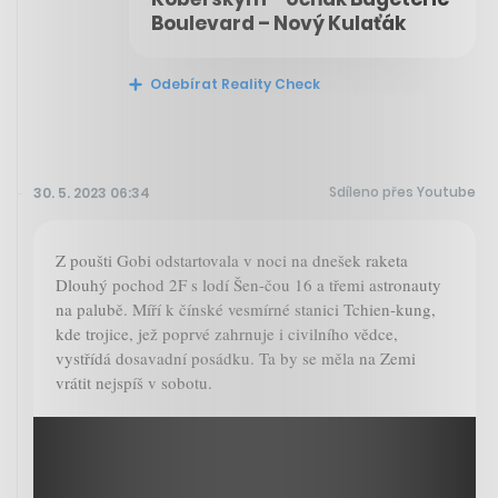
Boulevard – Nový Kulaťák
Odebírat Reality Check
Sdíleno přes Youtube
30. 5. 2023 06:34
Z poušti Gobi odstartovala v noci na dnešek raketa
Dlouhý pochod 2F s lodí Šen-čou 16 a třemi astronauty
na palubě. Míří k čínské vesmírné stanici Tchien-kung,
kde trojice, jež poprvé zahrnuje i civilního vědce,
vystřídá dosavadní posádku. Ta by se měla na Zemi
vrátit nejspíš v sobotu.