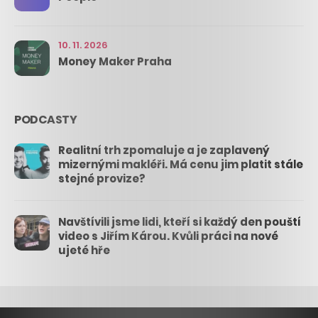
10. 11. 2026
Money Maker Praha
PODCASTY
Realitní trh zpomaluje a je zaplavený
mizernými makléři. Má cenu jim platit stále
stejné provize?
Navštívili jsme lidi, kteří si každý den pouští
video s Jiřím Károu. Kvůli práci na nové
ujeté hře