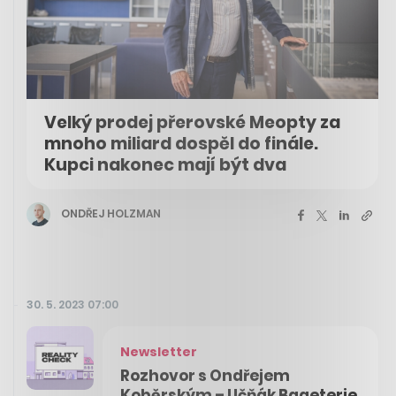
Velký prodej přerovské Meopty za
mnoho miliard dospěl do finále.
Kupci nakonec mají být dva
ONDŘEJ HOLZMAN
30. 5. 2023 07:00
Newsletter
Rozhovor s Ondřejem
Koběrským – Učňák Bageterie