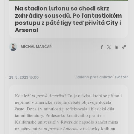
Na stadion Lutonu se chodí skrz
zahrádky sousedů. Po fantastickém
postupu z páté ligy teď přivítá City i
Arsenal
MICHAL MANČAŘ
Sdíleno přes aplikaci Twitter
29. 5. 2023 15:00
Kde leží
ta pravá Amerika
? To je otázka, která se přímo i
nepřímo v americké veřejné debatě objevuje docela
často. Dnes i v minulosti ji reflektovala i klasická díla
tamní literatury. Profesorku kreativního psaní na
Kalifornské univerzitě v Riverside napadlo zanést místa
označovaná za
tu pravou Ameriku
z tisícovky knih na