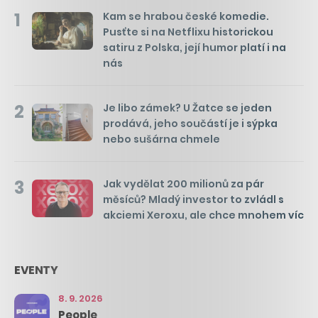
1
Kam se hrabou české komedie.
Pusťte si na Netflixu historickou
satiru z Polska, její humor platí i na
nás
2
Je libo zámek? U Žatce se jeden
prodává, jeho součástí je i sýpka
nebo sušárna chmele
3
Jak vydělat 200 milionů za pár
měsíců? Mladý investor to zvládl s
akciemi Xeroxu, ale chce mnohem víc
EVENTY
8. 9. 2026
People