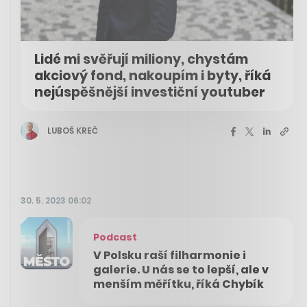
Lidé mi svěřují miliony, chystám
akciový fond, nakoupím i byty, říká
nejúspěšnější investiční youtuber
LUBOŠ KREČ
30. 5. 2023 06:02
Podcast
V Polsku raší filharmonie i
galerie. U nás se to lepší, ale v
menším měřítku, říká Chybík