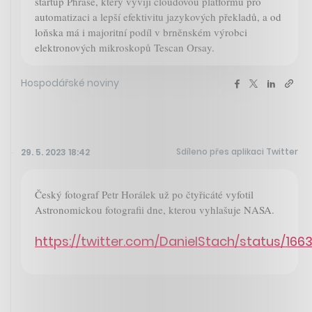
startup Phrase, který vyvíjí cloudovou platformu pro
automatizaci a lepší efektivitu jazykových překladů, a od
loňska má i majoritní podíl v brněnském výrobci
elektronových mikroskopů Tescan Orsay.
Hospodářské noviny
Sdíleno přes aplikaci Twitter
29. 5. 2023 18:42
Český fotograf Petr Horálek už po čtyřicáté vyfotil
Astronomickou fotografii dne, kterou vyhlašuje NASA.
https://twitter.com/DanielStach/status/1