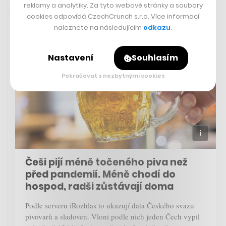
reklamy a analytiky. Za tyto webové stránky a soubory
Rychlá zpráva
29. 5. 2023 16:00
cookies odpovídá CzechCrunch s.r.o. Více informací
naleznete na následujícím
odkazu
.
Nastavení
Souhlasím
Pokračovat s nezbytnými cookies
Češi pijí méně točeného piva než
před pandemií. Méně chodí do
hospod, radši zůstávají doma
Podle serveru iRozhlas to ukazují data Českého svazu
pivovarů a sladoven. Vloni podle nich jeden Čech vypil