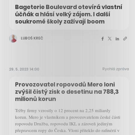
Bageterie Boulevard otevírá vlastní
účňák a hlásí velký zájem. I další
soukromé školy zažívají boom
LUBOŠ KREČ
Rychlá zpráva
29. 5. 2023 14:00
Provozovatel ropovodů Mero loni
zvýšil čistý zisk o desetinu na 788,3
milionů korun
Tržby firmy vzrostly o 12 procent na 2,25 miliardy
korun. Mero je vlastníkem a provozovatelem české části
ropovodu Družba, ropovodu IKL a zároveň jediným
přepravcem ropy do Česka. Vloni přiteklo do rafinérií v