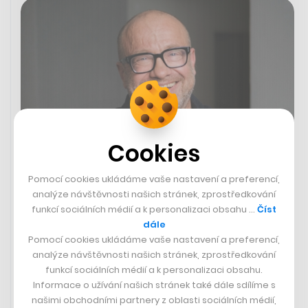
Cookies
Pomocí cookies ukládáme vaše nastavení a preferencí,
Přes vězení a falešné jízdenky ke
analýze návštěvnosti našich stránek, zprostředkování
stovkám milionů. Czech Made Man
funkcí sociálních médií a k personalizaci obsahu …
Číst
Zdeněk Kubík i po letech budí vášně
dále
Pomocí cookies ukládáme vaše nastavení a preferencí,
analýze návštěvnosti našich stránek, zprostředkování
JIŘÍ SVOBODA
funkcí sociálních médií a k personalizaci obsahu.
Informace o užívání našich stránek také dále sdílíme s
našimi obchodními partnery z oblasti sociálních médií,