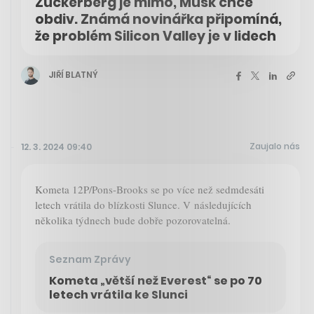
Zuckerberg je mimo, Musk chce
obdiv. Známá novinářka připomíná,
že problém Silicon Valley je v lidech
JIŘÍ BLATNÝ
Zaujalo nás
12. 3. 2024 09:40
Kometa 12P/Pons-Brooks se po více než sedmdesáti
letech vrátila do blízkosti Slunce. V následujících
několika týdnech bude dobře pozorovatelná.
Seznam Zprávy
Kometa „větší než Everest“ se po 70
letech vrátila ke Slunci