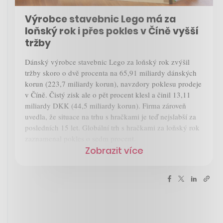
Výrobce stavebnic Lego má za
loňský rok i přes pokles v Číně vyšší
tržby
Dánský výrobce stavebnic Lego za loňský rok zvýšil
tržby skoro o dvě procenta na 65,91 miliardy dánských
korun (223,7 miliardy korun), navzdory poklesu prodeje
v Číně. Čistý zisk ale o pět procent klesl a činil 13,11
miliardy DKK (44,5 miliardy korun). Firma zároveň
uvedla, že situace na trhu s hračkami je teď nejslabší za
posledních 15 let. Globální trh s hračkami za loňský rok
zaznamenal pokles o sedm procent.
Zobrazit více