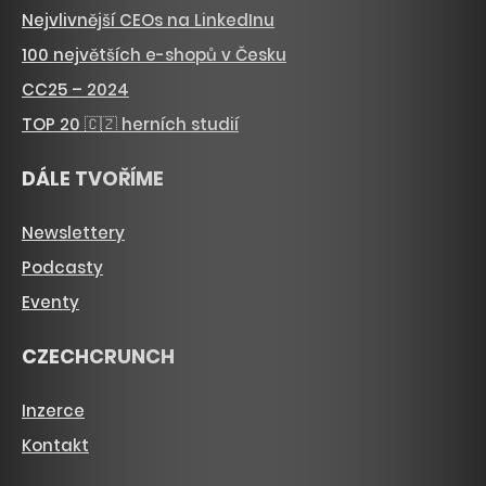
Nejvlivnější CEOs na LinkedInu
100 největších e-shopů v Česku
CC25 – 2024
TOP 20 🇨🇿 herních studií
DÁLE TVOŘÍME
Newslettery
Podcasty
Eventy
CZECHCRUNCH
Inzerce
Kontakt