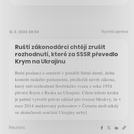
Rychlá zpráva
12. 3. 2024 08:58
Ruští zákonodárci chtějí zrušit
rozhodnutí, které za SSSR převedlo
Krym na Ukrajinu
Ruští poslanci a senátoři v pondělí Státní dumě, dolní
komoře ruského parlamentu, předložili návrh zákona,
který ruší rozhodnutí Sovětského svazu z roku 1954
převést Krym z Ruska na Ukrajinu. Cílem tohoto kroku
je patrně vytvořit právní základ pro tvrzení Moskvy, že v
roce 2014 anektovaný poloostrov v Černém moři nikdy
ve skutečnosti součástí Ukrajiny nebyl.
Reuters