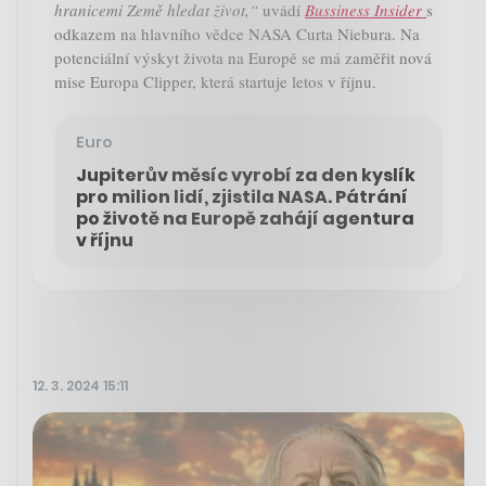
hranicemi Země hledat život,“
uvádí
Bussiness Insider
s
odkazem na hlavního vědce NASA Curta Niebura. Na
potenciální výskyt života na Europě se má zaměřit nová
mise Europa Clipper, která startuje letos v říjnu.
Euro
Jupiterův měsíc vyrobí za den kyslík
pro milion lidí, zjistila NASA. Pátrání
po životě na Europě zahájí agentura
v říjnu
12. 3. 2024 15:11