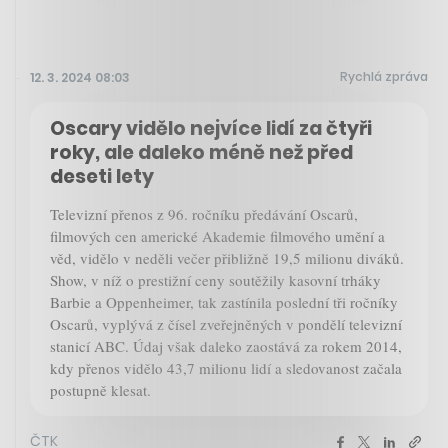
Rychlá zpráva
12. 3. 2024 08:03
Oscary vidělo nejvíce lidí za čtyři
roky, ale daleko méně než před
deseti lety
Televizní přenos z 96. ročníku předávání Oscarů,
filmových cen americké Akademie filmového umění a
věd, vidělo v neděli večer přibližně 19,5 milionu diváků.
Show, v níž o prestižní ceny soutěžily kasovní trháky
Barbie a Oppenheimer, tak zastínila poslední tři ročníky
Oscarů, vyplývá z čísel zveřejněných v pondělí televizní
stanicí ABC. Údaj však daleko zaostává za rokem 2014,
kdy přenos vidělo 43,7 milionu lidí a sledovanost začala
postupně klesat.
ČTK