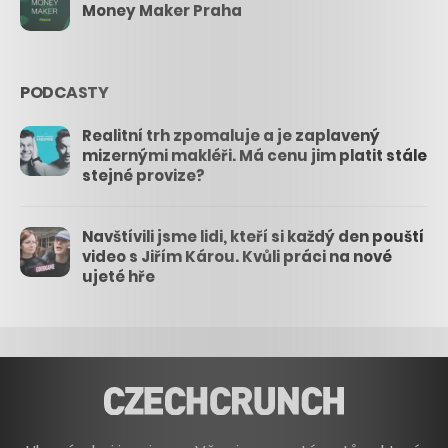
Money Maker Praha
PODCASTY
Realitní trh zpomaluje a je zaplavený
mizernými makléři. Má cenu jim platit stále
stejné provize?
Navštívili jsme lidi, kteří si každý den pouští
video s Jiřím Károu. Kvůli práci na nové
ujeté hře