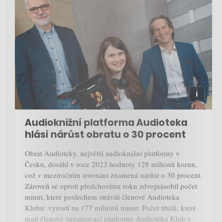
Audioknižní platforma Audioteka
hlásí nárůst obratu o 30 procent
Obrat Audioteky, největší audioknižní platformy v
Česku, dosáhl v roce 2023 hodnoty 128 milionů korun,
což v meziročním srovnání znamená nárůst o 30 procent.
Zároveň se oproti předchozímu roku zdvojnásobil počet
minut, které poslechem strávili členové Audioteka
Klubu: vyrostl na 177 milionů minut. Počet titulů, které
mají členové streamovací platformy Audioteka Klub v