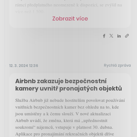
rámci předplatného neomezeně k dispozici, se zvýšil na
více než 1 500.
Zobrazit více
Rychlá zpráva
12. 3. 2024 12:36
Airbnb zakazuje bezpečnostní
kamery uvnitř pronajatých objektů
Služba Airbnb již nebude hostitelům povolovat používání
vnitřních bezpečnostních kamer bez ohledu na to, kde
jsou umístěny a k čemu slouží. V nové aktualizaci
Airbnb uvádí, že změna, která má „upřednostnit
soukromí“ nájemců, vstupuje v platnost 30. dubna.
Aplikace pro pronajímání rekreačních objektů dříve