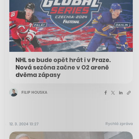
NHL se bude opět hrát i v Praze.
Nová sezóna začne v O2 areně
dvěma zápasy
FILIP HOUSKA
Rychlá zpráva
12. 3. 2024 13:27