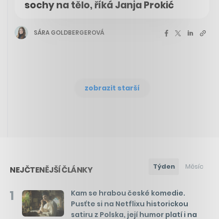
sochy na tělo, říká Janja Prokić
SÁRA GOLDBERGEROVÁ
zobrazit starší
Týden
Měsíc
NEJČTENĚJŠÍ ČLÁNKY
1
Kam se hrabou české komedie.
Pusťte si na Netflixu historickou
satiru z Polska, její humor platí i na