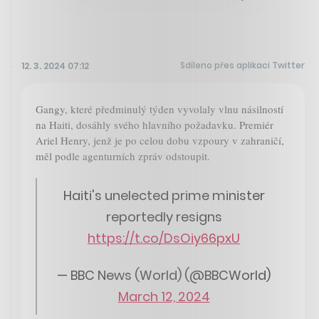
Sdíleno přes aplikaci Twitter
12. 3. 2024 07:12
Gangy, které předminulý týden vyvolaly vlnu násilností
na Haiti, dosáhly svého hlavního požadavku. Premiér
Ariel Henry, jenž je po celou dobu vzpoury v zahraničí,
měl podle agenturních zpráv odstoupit.
Haiti's unelected prime minister
reportedly resigns
https://t.co/DsOiy66pxU
— BBC News (World) (@BBCWorld)
March 12, 2024