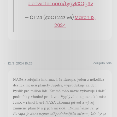
pic.twitter.com/fygyRXOg3v
— ČT24 (@CT24zive)
March 12,
2024
Zaujalo nás
12. 3. 2024 15:26
NASA zveřejnila informaci, že Europa, jeden z několika
desítek měsíců planety Jupiter, vyprodukuje za den
kyslík pro milion lidí. Kromě toho navíc vykazuje i další
podmínky vhodné pro život. Vyplývá to z poznatků mise
Juno, v rámci které NASA zkoumá původ a vývoj
zmíněné planety a jejích měsíců.
„Domníváme se, že
Europa je dnes nejpravděpodobnějším místem, kde lze za