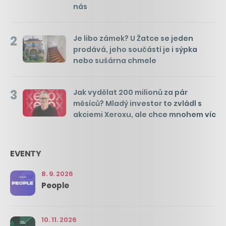
nás
2
Je libo zámek? U Žatce se jeden
prodává, jeho součástí je i sýpka
nebo sušárna chmele
3
Jak vydělat 200 milionů za pár
měsíců? Mladý investor to zvládl s
akciemi Xeroxu, ale chce mnohem víc
EVENTY
8. 9. 2026
People
10. 11. 2026