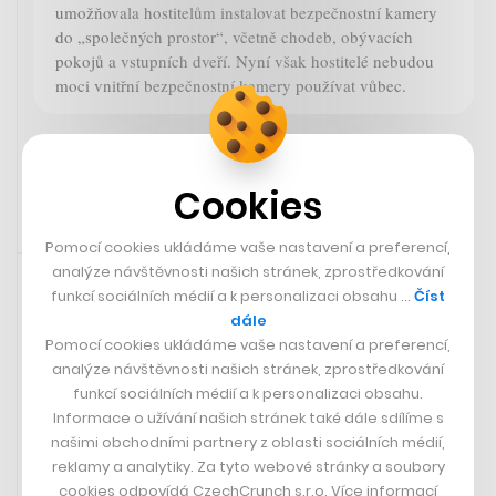
umožňovala hostitelům instalovat bezpečnostní kamery
do „společných prostor“, včetně chodeb, obývacích
pokojů a vstupních dveří. Nyní však hostitelé nebudou
moci vnitřní bezpečnostní kamery používat vůbec.
The Verge
Cookies
Pomocí cookies ukládáme vaše nastavení a preferencí,
12. 3. 2024 12:08
analýze návštěvnosti našich stránek, zprostředkování
funkcí sociálních médií a k personalizaci obsahu …
Číst
dále
Pomocí cookies ukládáme vaše nastavení a preferencí,
analýze návštěvnosti našich stránek, zprostředkování
funkcí sociálních médií a k personalizaci obsahu.
Informace o užívání našich stránek také dále sdílíme s
našimi obchodními partnery z oblasti sociálních médií,
reklamy a analytiky. Za tyto webové stránky a soubory
cookies odpovídá CzechCrunch s.r.o. Více informací