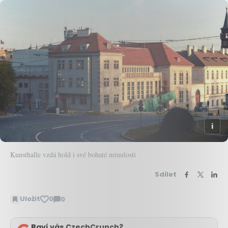
Kunsthalle vzdá hold i své bohaté minulosti
Sdílet
Uložit
0
0
Zobrazit
komentáře
Baví vás CzechCrunch?