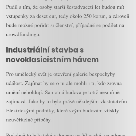
Pudil s tím, že osoby starší šestadvaceti let budou mít
vstupenky za deset eur, tedy okolo 250 korun, a zároveň
bude možné pořídit si členství, případně se podílet na
crowdfundingu.
Industriální stavba s
novoklasicistním hávem
Pro umělecký svět je otevření galerie bezpochyby
událost. Zajímat by se o ni ale mohli i ti, kdo zrovna
umění neholdují. Samotná budova je totiž nesmírně
zajímavá. Jako by to bylo právě někdejším vlastnictvím
Elektrickými podniky, které svým budovám vtiskly
neuvěřitelné příběhy.
Podobně to bylo také s domem na Vltavské, na adrese