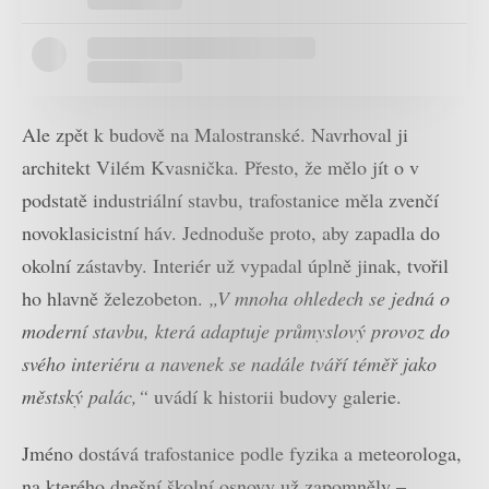
Ale zpět k budově na Malostranské. Navrhoval ji
architekt Vilém Kvasnička. Přesto, že mělo jít o v
podstatě industriální stavbu, trafostanice měla zvenčí
novoklasicistní háv. Jednoduše proto, aby zapadla do
okolní zástavby. Interiér už vypadal úplně jinak, tvořil
ho hlavně železobeton.
„V mnoha ohledech se jedná o
moderní stavbu, která adaptuje průmyslový provoz do
svého interiéru a navenek se nadále tváří téměř jako
městský palác,“
uvádí k historii budovy galerie.
Jméno dostává trafostanice podle fyzika a meteorologa,
na kterého dnešní školní osnovy už zapomněly –