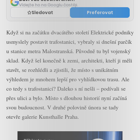
Vídejte ho na Googlu častěji.
Sledovat
Preferovat
Když si na začátku dvacátého století Elektrické podniky
usmyslely postavit trafostanici, vybraly si dnešní parčík
u stanice metra Malostranská. Původně tu byl vojenský
sklad. Když šel konečně k zemi, architekti, kteří ji měli
stavět, se rozhlédli a zjistili, že místo s unikátním
výhledem je mnohem lepší pro vyhlídkovou trasu. Ale
co tedy s trafostanicí? Daleko s ní nešli – podívali se
přes ulici a bylo. Místo s dlouhou historií nyní začíná
svou budoucnost. V druhé polovině února se tady
otevře galerie Kunsthalle Praha.