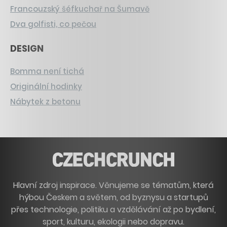
Francouzský šéfkuchař na Šumavě
Dva golfisti, co pečou
DESIGN
Bomma není tichá
Originální hodinky
Nábytek z betonu
Hlavní zdroj inspirace. Věnujeme se tématům, která
hýbou Českem a světem, od byznysu a startupů
přes technologie, politiku a vzdělávání až po bydlení,
sport, kulturu, ekologii nebo dopravu.