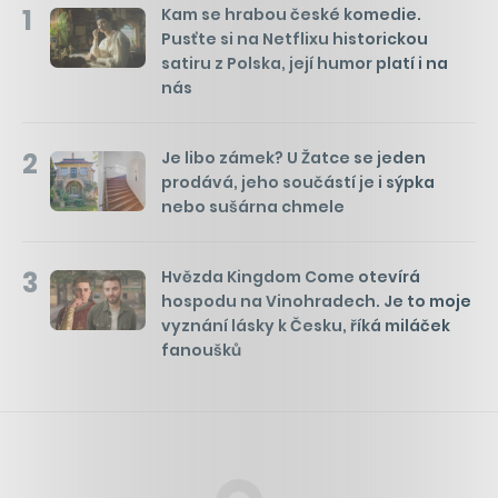
1
Kam se hrabou české komedie.
Pusťte si na Netflixu historickou
satiru z Polska, její humor platí i na
nás
2
Je libo zámek? U Žatce se jeden
prodává, jeho součástí je i sýpka
nebo sušárna chmele
3
Hvězda Kingdom Come otevírá
hospodu na Vinohradech. Je to moje
vyznání lásky k Česku, říká miláček
fanoušků