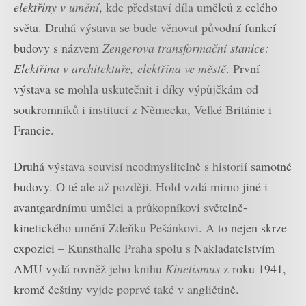
elektřiny v umění
, kde představí díla umělců z celého
světa. Druhá výstava se bude věnovat původní funkcí
budovy s názvem
Zengerova transformační stanice:
Elektřina v architektuře, elektřina ve městě
. První
výstava se mohla uskutečnit i díky výpůjčkám od
soukromníků i institucí z Německa, Velké Británie i
Francie.
Druhá výstava souvisí neodmyslitelně s historií samotné
budovy. O té ale až později. Hold vzdá mimo jiné i
avantgardnímu umělci a průkopníkovi světelně-
kinetického umění Zdeňku Pešánkovi. A to nejen skrze
expozici – Kunsthalle Praha spolu s Nakladatelstvím
AMU vydá rovněž jeho knihu
Kinetismus
z roku 1941,
kromě češtiny vyjde poprvé také v angličtině.