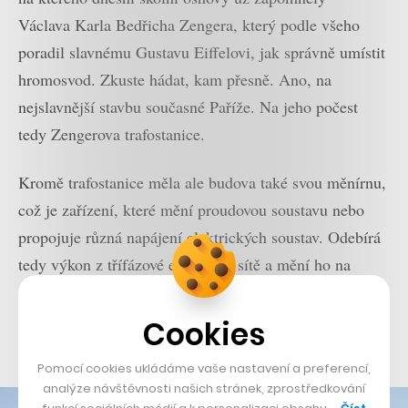
Václava Karla Bedřicha Zengera, který podle všeho
poradil slavnému Gustavu Eiffelovi, jak správně umístit
hromosvod. Zkuste hádat, kam přesně. Ano, na
nejslavnější stavbu současné Paříže. Na jeho počest
tedy Zengerova trafostanice.
Kromě trafostanice měla ale budova také svou měnírnu,
což je zařízení, které mění proudovou soustavu nebo
propojuje různá napájení elektrických soustav. Odebírá
tedy výkon z třífázové elektrické sítě a mění ho na
stejnosměrný. Měnírna v Zengerově trafostanici takto
obsluhovala tramvaje a trolejbusy v Praze 6, 7 a v části
Cookies
Prahy 1.
Pomocí cookies ukládáme vaše nastavení a preferencí,
analýze návštěvnosti našich stránek, zprostředkování