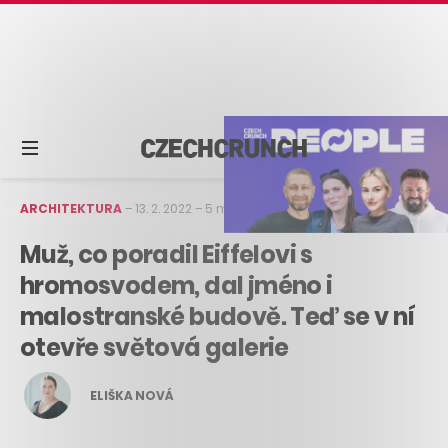
ARCHITEKTURA
–
13. 2. 2022
–
5 min čtení
Muž, co poradil Eiffelovi s
hromosvodem, dal jméno i
malostranské budově. Teď se v ní
otevře světová galerie
ELIŠKA NOVÁ