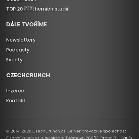
TOP 20 🇨🇿 herních studií
DÁLE TVOŘÍME
Newslettery
Podcasty
Eventy
CZECHCRUNCH
Inzerce
Kontakt
© 2014-2026 CzechCrunch.cz. Server provozuje společnost
CzechCrunch s.r.o. se sídlem Thámova 289/13, Praha 8 – Karlín,