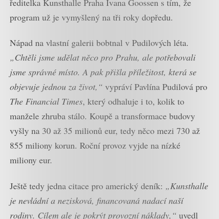
ředitelka Kunsthalle Praha Ivana Goossen s tím, že
program už je vymyšlený na tři roky dopředu.
Nápad na vlastní galerii bobtnal v Pudilových léta.
„Chtěli jsme udělat něco pro Prahu, ale potřebovali
jsme správné místo. A pak přišla příležitost, která se
objevuje jednou za život,“
vypráví Pavlína Pudilová pro
The Financial Times
, který odhaluje i to, kolik to
manžele zhruba stálo. Koupě a transformace budovy
vyšly na 30 až 35 milionů eur, tedy něco mezi 730 až
855 miliony korun. Roční provoz vyjde na nízké
miliony eur.
Ještě tedy jedna citace pro americký deník:
„Kunsthalle
je nevládní a nezisková, financovaná nadací naší
rodiny. Cílem ale je pokrýt provozní náklady,“
uvedl