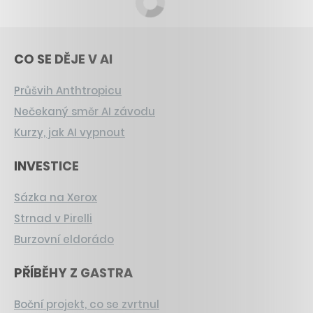
CO SE DĚJE V AI
Průšvih Anthtropicu
Nečekaný směr AI závodu
Kurzy, jak AI vypnout
INVESTICE
Sázka na Xerox
Strnad v Pirelli
Burzovní eldorádo
PŘÍBĚHY Z GASTRA
Boční projekt, co se zvrtnul