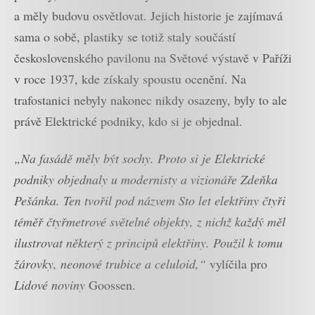
a měly budovu osvětlovat. Jejich historie je zajímavá
sama o sobě, plastiky se totiž staly součástí
československého pavilonu na Světové výstavě v Paříži
v roce 1937, kde získaly spoustu ocenění. Na
trafostanici nebyly nakonec nikdy osazeny, byly to ale
právě Elektrické podniky, kdo si je objednal.
„Na fasádě měly být sochy. Proto si je Elektrické
podniky objednaly u modernisty a vizionáře Zdeňka
Pešánka. Ten tvořil pod názvem Sto let elektřiny čtyři
téměř čtyřmetrové světelné objekty, z nichž každý měl
ilustrovat některý z principů elektřiny. Použil k tomu
žárovky, neonové trubice a celuloid,“
vylíčila pro
Lidové noviny
Goossen.