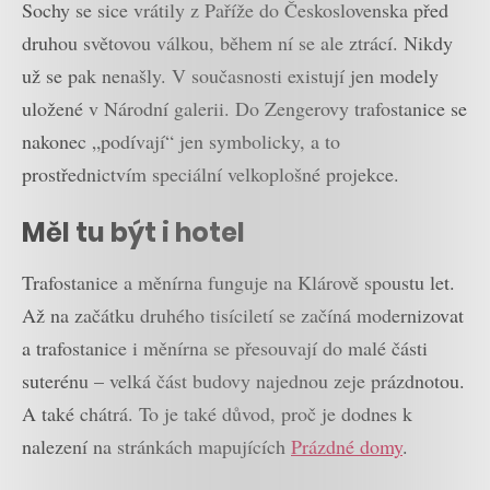
Sochy se sice vrátily z Paříže do Československa před
druhou světovou válkou, během ní se ale ztrácí. Nikdy
už se pak nenašly. V současnosti existují jen modely
uložené v Národní galerii. Do Zengerovy trafostanice se
nakonec „podívají“ jen symbolicky, a to
prostřednictvím speciální velkoplošné projekce.
Měl tu být i hotel
Trafostanice a měnírna funguje na Klárově spoustu let.
Až na začátku druhého tisíciletí se začíná modernizovat
a trafostanice i měnírna se přesouvají do malé části
suterénu – velká část budovy najednou zeje prázdnotou.
A také chátrá. To je také důvod, proč je dodnes k
nalezení na stránkách mapujících
Prázdné domy
.