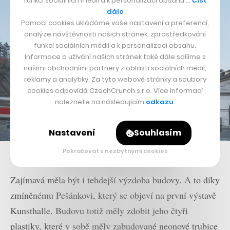
funkcí sociálních médií a k personalizaci obsahu …
Číst
dále
Pomocí cookies ukládáme vaše nastavení a preferencí,
analýze návštěvnosti našich stránek, zprostředkování
funkcí sociálních médií a k personalizaci obsahu.
Informace o užívání našich stránek také dále sdílíme s
našimi obchodními partnery z oblasti sociálních médií,
reklamy a analytiky. Za tyto webové stránky a soubory
cookies odpovídá CzechCrunch s.r.o. Více informací
naleznete na následujícím
odkazu
.
Nastavení
Souhlasím
Pokračovat s nezbytnými cookies
Kunsthalle Praha
Zajímavá měla být i tehdejší výzdoba budovy. A to díky
zmíněnému Pešánkovi, který se objeví na první výstavě
Kunsthalle. Budovu totiž měly zdobit jeho čtyři
plastiky, které v sobě měly zabudované neonové trubice