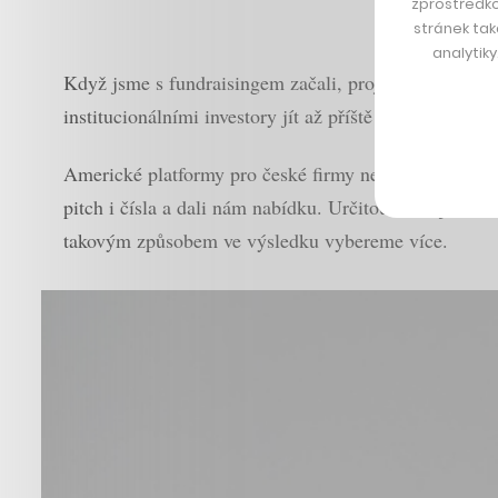
zprostředko
stránek tak
analytik
Když jsme s fundraisingem začali, projevila o nás zá
institucionálními investory jít až příště pro Series 
Americké platformy pro české firmy nejsou úplně vhodn
pitch i čísla a dali nám nabídku. Určitou dobu jsme di
takovým způsobem ve výsledku vybereme více.