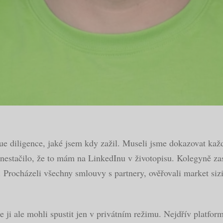
ue diligence, jaké jsem kdy zažil. Museli jsme dokazovat každ
estačilo, že to mám na LinkedInu v životopisu. Kolegyně zase
 Procházeli všechny smlouvy s partnery, ověřovali market siz
ji ale mohli spustit jen v privátním režimu. Nejdřív platform