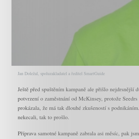
Jan Doležal, spoluzakladatel a ředitel SmartGuide
Ještě před spuštěním kampaně ale přišlo nejdrsnější d
potvrzení o zaměstnání od McKinsey, protože Seedrs n
prokázala, že má tak dlouhé zkušeností s podnikáním.
nekecali, tak to prošlo.
Příprava samotné kampaně zabrala asi měsíc, pak jsme 