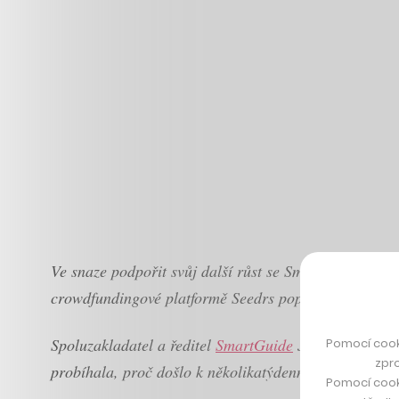
Ve snaze podpořit svůj další růst se SmartGuide rozhod
crowdfundingové platformě Seedrs poptával 400 tisíc 
Spoluzakladatel a ředitel
SmartGuide
Jan Doležal v k
Pomocí cook
zpro
probíhala, proč došlo k několikatýdennímu zdržení a na
Pomocí cook