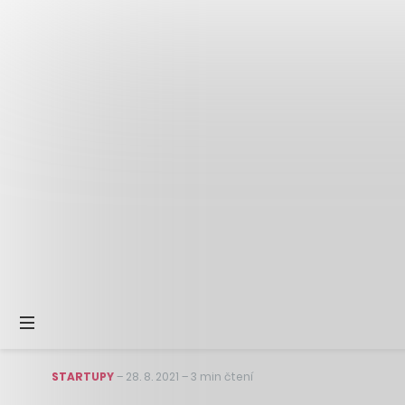
STARTUPY
–
28. 8. 2021
–
3 min čtení