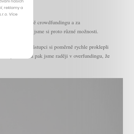
ívání našich
í, reklamy a
r.o. Více
lo udělat ve formě crowdfundingu a za
ísečku, srovnali jsme si proto různé možnosti.
eedrs. Jejich zástupci si poměrně rychle proklepli
co nejnižší cíl a pak jsme raději v overfundingu, že