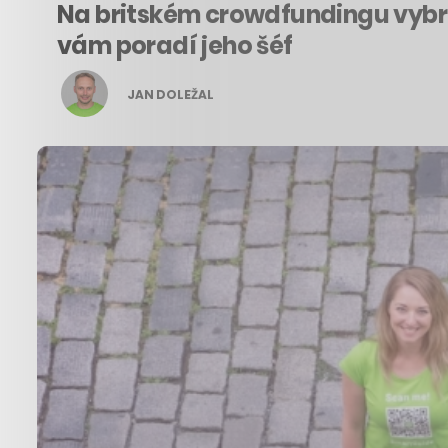
Na britském crowdfundingu vybral
vám poradí jeho šéf
JAN DOLEŽAL