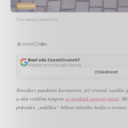
KOMENTÁŘ
Tým startupu SmartGuide
Uložit
0
0
Zobrazit
komentáře
Baví vás CzechCrunch?
Vídejte ho na Googlu častěji.
Sledovat
Navzdory pandemii koronaviru, jež výrazně zasáhla gl
a růst rychlým tempem
ve stovkách procent ročně
. Mí
průvodce „naklikat“ během několika hodin a rovnou h