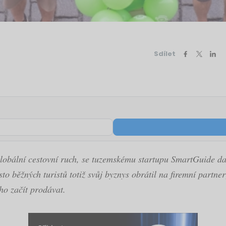
Sdílet
obální cestovní ruch, se tuzemskému startupu SmartGuide daří 
sto běžných turistů totiž svůj byznys obrátil na firemní partn
o začít prodávat.