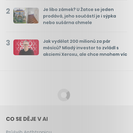
2
Je libo zámek? U Žatce se jeden
prodává, jeho součástí je i sýpka
nebo sušárna chmele
3
Jak vydělat 200 milionů za pár
měsíců? Mladý investor to zvládl s
akciemi Xeroxu, ale chce mnohem víc
CO SE DĚJE V AI
Průšvih Anthtropicu