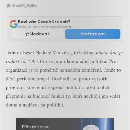
Uložit
0
0
Zobrazit
komentáře
Baví vás CzechCrunch?
Vídejte ho na Googlu častěji.
Sledovat
Preferovat
Jedno z hesel Nadace Via zní:
„Vytváříme místa, kde je
radost žít.“
A s tím se pojí i komunální politika. Pro
organizaci je to poměrně netradiční zaměření. Jenže to
dává perfektní smysl. Rozhodla se proto vytvořit
program, kde by už úspěšní politici z měst a obcí
připravili na budoucí funkci ty, kteří nechtějí jen sedět
doma a nadávat na politiku.