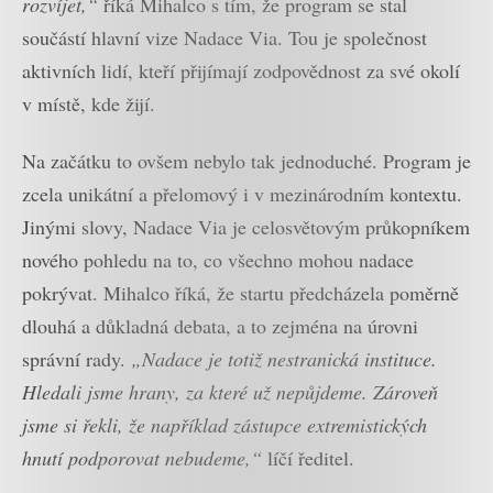
rozvíjet,“
říká Mihalco s tím, že program se stal
součástí hlavní vize Nadace Via. Tou je společnost
aktivních lidí, kteří přijímají zodpovědnost za své okolí
v místě, kde žijí.
Na začátku to ovšem nebylo tak jednoduché. Program je
zcela unikátní a přelomový i v mezinárodním kontextu.
Jinými slovy, Nadace Via je celosvětovým průkopníkem
nového pohledu na to, co všechno mohou nadace
pokrývat. Mihalco říká, že startu předcházela poměrně
dlouhá a důkladná debata, a to zejména na úrovni
správní rady.
„Nadace je totiž nestranická instituce.
Hledali jsme hrany, za které už nepůjdeme. Zároveň
jsme si řekli, že například zástupce extremistických
hnutí podporovat nebudeme,“
líčí ředitel.