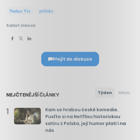
Nadace Via
politika
Sdílet článek
Přejít do diskuze
Týden
Měsíc
NEJČTENĚJŠÍ ČLÁNKY
1
Kam se hrabou české komedie.
Pusťte si na Netflixu historickou
satiru z Polska, její humor platí i na
nás