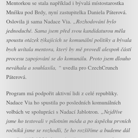
Mentorkou se stala například i bývalá místostarostka
Mníšku pod Brdy, nyní zastupitelka Daniela Páterová.
Oslovila ji sama Nadace Via.
„Rozhodování bylo
jednoduché. Sama jsem před svou kandidaturou měla
spoustu otázek týkajících se komunální politiky a bývala
bych uvítala mentora, který by mě provedl alespoň částí
procesu zapojování se do komunálu. Proto jsem dlouho
neváhala a souhlasila, “
uvedla pro CzechCrunch
Páterová.
Program má podpořit aktivní lidi z celé republiky.
Nadace Via ho spustila po posledních komunálních
volbách ve spolupráci s Nadací Jablotron.
„Nejdříve
jsme ho testovali v pilotním módu a po úspěchu prvních
ročníků jsme se rozhodli, že ho rozšíříme a budeme dál