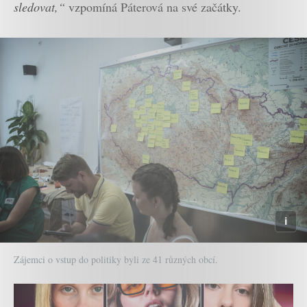
sledovat,“
vzpomíná Páterová na své začátky.
Zájemci o vstup do politiky byli ze 41 různých obcí.