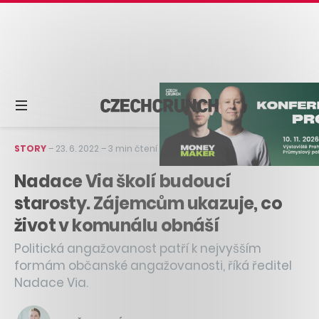
STORY
–
23. 6. 2022
–
3 min čtení
Nadace Via školí budoucí
starosty. Zájemcům ukazuje, co
život v komunálu obnáší
Politická angažovanost patří k nejvyšším
formám občanské angažovanosti, říká ředitel
Nadace Via.