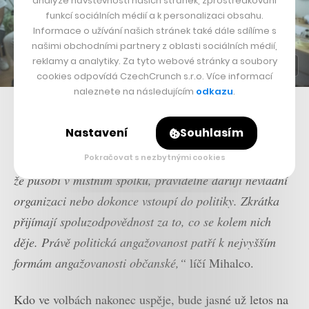
analýze návštěvnosti našich stránek, zprostředkování
funkcí sociálních médií a k personalizaci obsahu.
Informace o užívání našich stránek také dále sdílíme s
našimi obchodními partnery z oblasti sociálních médií,
reklamy a analytiky. Za tyto webové stránky a soubory
cookies odpovídá CzechCrunch s.r.o. Více informací
naleznete na následujícím
odkazu
.
Do prvního ročníku se přihlásilo 48 lidí
Nastavení
Souhlasím
„Stále více lidí si uvědomuje, že demokracie není jen o
tom, že zajdou jednou za rok k volbám, ale také o tom,
Pokračovat s nezbytnými cookies
že působí v místním spolku, pravidelně darují nevládní
organizaci nebo dokonce vstoupí do politiky. Zkrátka
přijímají spoluzodpovědnost za to, co se kolem nich
děje. Právě politická angažovanost patří k nejvyšším
formám angažovanosti občanské,“
líčí Mihalco.
Kdo ve volbách nakonec uspěje, bude jasné už letos na