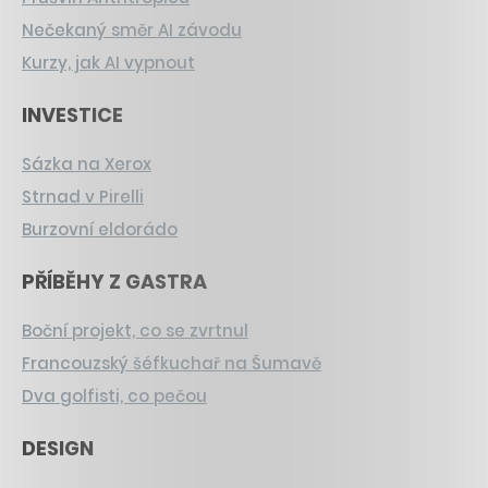
Nečekaný směr AI závodu
Kurzy, jak AI vypnout
INVESTICE
Sázka na Xerox
Strnad v Pirelli
Burzovní eldorádo
PŘÍBĚHY Z GASTRA
Boční projekt, co se zvrtnul
Francouzský šéfkuchař na Šumavě
Dva golfisti, co pečou
DESIGN