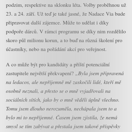
podzim, respektive na sklonku léta. Volby proběhnou už
23. a 24. září. Už teď je také jasné, že Nadace Via bude
připravovat další zájemce. Může to udělat i díky
podpoře dárců. V rámci programu se díky nim rozdělilo
skoro půl milionu korun, a to buď na různá školení pro
účastníky, nebo na pořádání akcí pro veřejnost.
A co může být pro kandidáty a příští potenciální
zastupitele největší překvapení?
„Byla jsem připravená
na ledacos, ale nepříjemně mě zaskočili lidé, kteří mě
osobně neznali, a přesto se o mně vyjadřovali na
sociálních sítích, jako by o mně věděli úplně všechno.
Tomu jsem dlouho nerozuměla, nechápala jsem to a
bylo mi to nepříjemné. Časem jsem zjistila, že nemá
smysl se tím zabývat a přestala jsem takové příspěvky