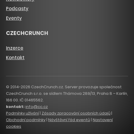
Podcasty
Eventy
CZECHCRUNCH
Inzerce
Kontakt
© 2014-2026 CzechCrunch.cz. Server provozuje společnost
CzechCrunch s.r.o. se sídlem Thámova 289/13, Praha 8 – Karlín,
186 00. IČ 01465562.
kontakt:
info@cc.cz
Podmínky užívání
|
Zásady zpracování osobních údajů
|
Obchodní podmínky
|
Návštěvní řád eventů
|
Nastavení
cookies