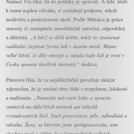
Nadace Via říká: Jít do politiky je správné. A lidé, kteří
k tomu najdou odvahu, si zasluhují podporu, nikoli
nedůvěru a podezíravost okolí. Podle Mihalca je práce
starosty či zastupitele neuvěřitelně náročná, odpovědná
a důležitá.
„A když se dělá dobře, může to znamenat
radikální zlepšení života lidí v daném místě. Máme
velké štěstí, že díky energii a zápalu řady lidí je nyní v
Česku spousta skvělých starostů,“
dodává.
Páterová říká, že za nejdůležitější považuje ukázat
zájemcům, že je možné obec řídit s respektem, lidskostí
a nadšením.
„Nemusíte mít ostré lokty a spoustu
známých na důležitých místech ani několik
vystudovaných škol. Stačí pracovitost, píle, odhodlání a
odvaha. Ženy, se kterými jsem spolupracovala, toto
všechno mají a věřím, že v komunálních volbách