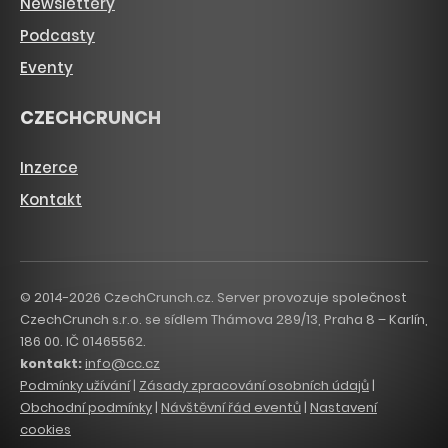
Newslettery
Podcasty
Eventy
CZECHCRUNCH
Inzerce
Kontakt
© 2014-2026 CzechCrunch.cz. Server provozuje společnost
CzechCrunch s.r.o. se sídlem Thámova 289/13, Praha 8 – Karlín,
186 00. IČ 01465562.
kontakt:
info@cc.cz
Podmínky užívání
|
Zásady zpracování osobních údajů
|
Obchodní podmínky
|
Návštěvní řád eventů
|
Nastavení
cookies