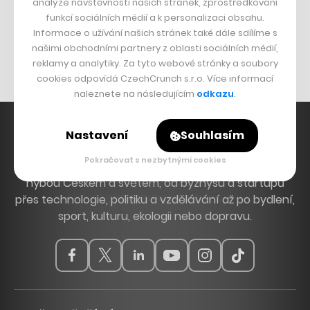
analýze návštěvnosti našich stránek, zprostředkování
Bomma není tichá
funkcí sociálních médií a k personalizaci obsahu.
Originální hodinky
Informace o užívání našich stránek také dále sdílíme s
našimi obchodními partnery z oblasti sociálních médií,
Nábytek z betonu
reklamy a analytiky. Za tyto webové stránky a soubory
cookies odpovídá CzechCrunch s.r.o. Více informací
naleznete na následujícím
odkazu
.
Nastavení
Souhlasím
Pokračovat s nezbytnými cookies
Hlavní zdroj inspirace. Věnujeme se tématům, která
hýbou Českem a světem, od byznysu a startupů
přes technologie, politiku a vzdělávání až po bydlení,
sport, kulturu, ekologii nebo dopravu.