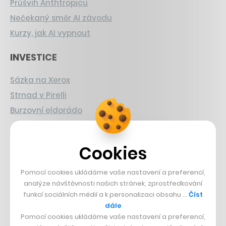
Průšvih Anthtropicu
Nečekaný směr AI závodu
Kurzy, jak AI vypnout
INVESTICE
Sázka na Xerox
Strnad v Pirelli
Burzovní eldorádo
PŘÍBĚHY Z GASTRA
Cookies
Boční projekt, co se zvrtnul
Francouzský šéfkuchař na Šumavě
Pomocí cookies ukládáme vaše nastavení a preferencí,
analýze návštěvnosti našich stránek, zprostředkování
Dva golfisti, co pečou
funkcí sociálních médií a k personalizaci obsahu …
Číst
dále
DESIGN
Pomocí cookies ukládáme vaše nastavení a preferencí,