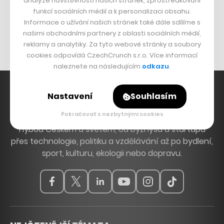
analýze návštěvnosti našich stránek, zprostředkování
Bomma není tichá
funkcí sociálních médií a k personalizaci obsahu.
Originální hodinky
Informace o užívání našich stránek také dále sdílíme s
našimi obchodními partnery z oblasti sociálních médií,
Nábytek z betonu
reklamy a analytiky. Za tyto webové stránky a soubory
cookies odpovídá CzechCrunch s.r.o. Více informací
naleznete na následujícím
odkazu
.
Nastavení
Souhlasím
Pokračovat s nezbytnými cookies
Hlavní zdroj inspirace. Věnujeme se tématům, která
hýbou Českem a světem, od byznysu a startupů
přes technologie, politiku a vzdělávání až po bydlení,
sport, kulturu, ekologii nebo dopravu.