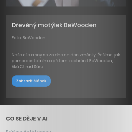
Dřevěný motýlek BeWooden
Foto: BeWooden
Naše cíle a sny se ze dne na den změnily. Řešíme, jak
pomoci ostatním a při tom zachránit BeWooden,
říká Ctirad Sára
Zobrazit článek
CO SE DĚJE V AI
Průšvih Anthtropicu