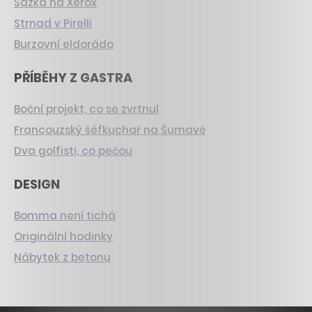
Sázka na Xerox
Strnad v Pirelli
Burzovní eldorádo
PŘÍBĚHY Z GASTRA
Boční projekt, co se zvrtnul
Francouzský šéfkuchař na Šumavě
Dva golfisti, co pečou
DESIGN
Bomma není tichá
Originální hodinky
Nábytek z betonu