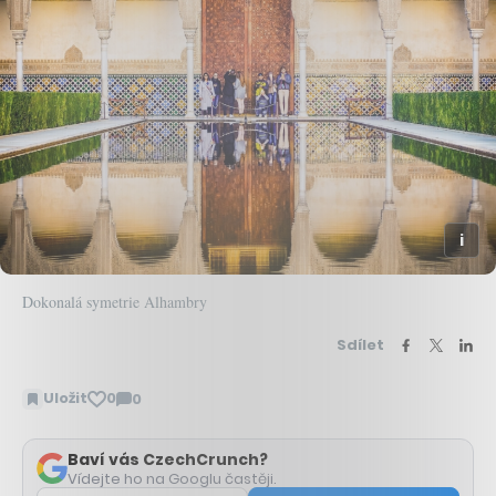
Dokonalá symetrie Alhambry
Sdílet
Uložit
0
0
Zobrazit
komentáře
Baví vás CzechCrunch?
Vídejte ho na Googlu častěji.