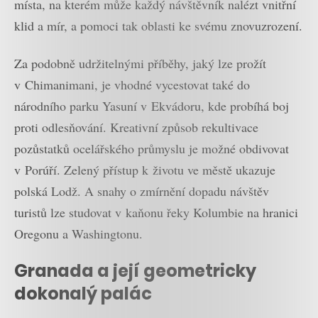
místa, na kterém může každý návštěvník nalézt vnitřní
klid a mír, a pomoci tak oblasti ke svému znovuzrození.
Za podobně udržitelnými příběhy, jaký lze prožít
v Chimanimani, je vhodné vycestovat také do
národního parku Yasuní v Ekvádoru, kde probíhá boj
proti odlesňování. Kreativní způsob rekultivace
pozůstatků ocelářského průmyslu je možné obdivovat
v Porúří. Zelený přístup k životu ve městě ukazuje
polská Lodž. A snahy o zmírnění dopadu návštěv
turistů lze studovat v kaňonu řeky Kolumbie na hranici
Oregonu a Washingtonu.
Granada a její geometricky
dokonalý palác