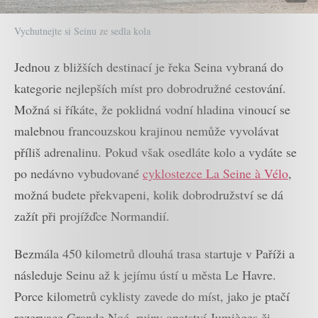
Vychutnejte si Seinu ze sedla kola
Jednou z bližších destinací je řeka Seina vybraná do
kategorie nejlepších míst pro dobrodružné cestování.
Možná si říkáte, že poklidná vodní hladina vinoucí se
malebnou francouzskou krajinou nemůže vyvolávat
příliš adrenalinu. Pokud však osedláte kolo a vydáte se
po nedávno vybudované
cyklostezce La Seine à Vélo
,
možná budete překvapeni, kolik dobrodružství se dá
zažít při projížďce Normandií.
Bezmála 450 kilometrů dlouhá trasa startuje v Paříži a
následuje Seinu až k jejímu ústí u města Le Havre.
Porce kilometrů cyklisty zavede do míst, jako je ptačí
rezervace Grande Noé, ruiny opatství Jumièges či