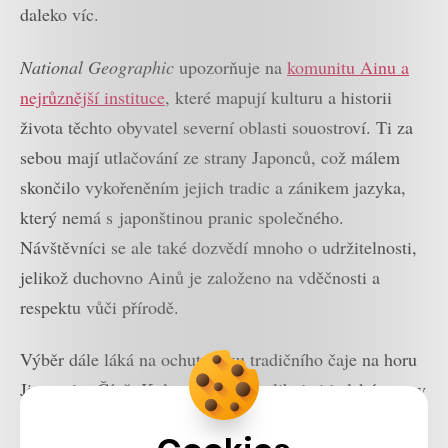
daleko víc.
National Geographic
upozorňuje na
komunitu Ainu a
nejrůznější instituce
, které mapují kulturu a historii
života těchto obyvatel severní oblasti souostroví. Ti za
sebou mají utlačování ze strany Japonců, což málem
skončilo vykořeněním jejich tradic a zánikem jazyka,
který nemá s japonštinou pranic společného.
Návštěvníci se ale také dozvědí mnoho o udržitelnosti,
jelikož duchovno Ainů je založeno na vděčnosti a
respektu vůči přírodě.
Výběr dále láká na ochutnávku tradičního čaje na horu
Jingmai v Číně. Kulturní požitky slibuje i italský ostrov
Procida v Neapolském zálivu. V Atlantě se lze