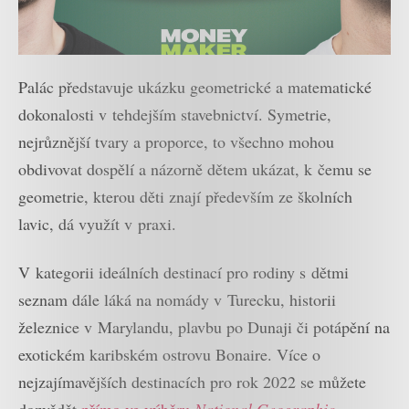
Palác představuje ukázku geometrické a matematické
dokonalosti v tehdejším stavebnictví. Symetrie,
nejrůznější tvary a proporce, to všechno mohou
obdivovat dospělí a názorně dětem ukázat, k čemu se
geometrie, kterou děti znají především ze školních
lavic, dá využít v praxi.
V kategorii ideálních destinací pro rodiny s dětmi
seznam dále láká na nomády v Turecku, historii
železnice v Marylandu, plavbu po Dunaji či potápění na
exotickém karibském ostrovu Bonaire. Více o
nejzajímavějších destinacích pro rok 2022 se můžete
dozvědět
přímo ve výběru
National Geographic
.