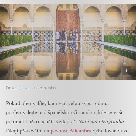
Dokonalá symetrie Alhambry
Pokud přemýšlíte, kam vzít celou svou rodinu,
popřemýšlejte nad španělskou Granadou, kde se vaši
potomci i něco naučí. Redaktoři
National Geographic
lákají především na
pevnost Alhambra
vybudovanou ve