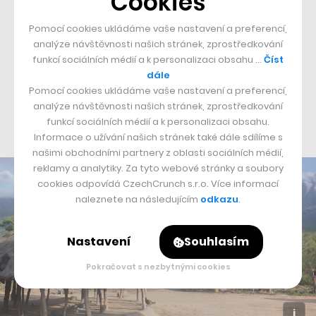
Cookies
dozvědět více o peripetiích svobody slova a volebním
právu na území Spojených států. A v Londýně lze
Pomocí cookies ukládáme vaše nastavení a preferencí,
zapomenout na všechny strasti díky hudebním zážitkům
analýze návštěvnosti našich stránek, zprostředkování
funkcí sociálních médií a k personalizaci obsahu …
Číst
v ulici Denmark Street.
dále
Pomocí cookies ukládáme vaše nastavení a preferencí,
Chimanimani, důkaz důležitosti
analýze návštěvnosti našich stránek, zprostředkování
ochrany přírody
funkcí sociálních médií a k personalizaci obsahu.
Informace o užívání našich stránek také dále sdílíme s
našimi obchodními partnery z oblasti sociálních médií,
reklamy a analytiky. Za tyto webové stránky a soubory
cookies odpovídá CzechCrunch s.r.o. Více informací
naleznete na následujícím
odkazu
.
Nastavení
Souhlasím
Pokračovat s nezbytnými cookies