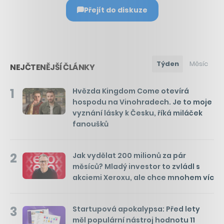
Přejít do diskuze
Týden
Měsíc
NEJČTENĚJŠÍ ČLÁNKY
1
Hvězda Kingdom Come otevírá
hospodu na Vinohradech. Je to moje
vyznání lásky k Česku, říká miláček
fanoušků
2
Jak vydělat 200 milionů za pár
měsíců? Mladý investor to zvládl s
akciemi Xeroxu, ale chce mnohem víc
3
Startupová apokalypsa: Před lety
měl populární nástroj hodnotu 11