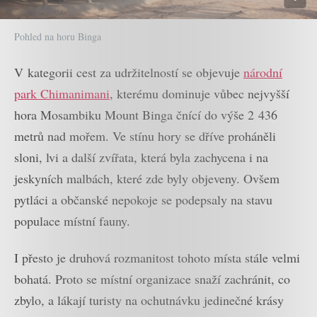
Pohled na horu Binga
V kategorii cest za udržitelností se objevuje
národní
park Chimanimani
, kterému dominuje vůbec nejvyšší
hora Mosambiku Mount Binga čnící do výše 2 436
metrů nad mořem. Ve stínu hory se dříve proháněli
sloni, lvi a další zvířata, která byla zachycena i na
jeskyních malbách, které zde byly objeveny. Ovšem
pytláci a občanské nepokoje se podepsaly na stavu
populace místní fauny.
I přesto je druhová rozmanitost tohoto místa stále velmi
bohatá. Proto se místní organizace snaží zachránit, co
zbylo, a lákají turisty na ochutnávku jedinečné krásy