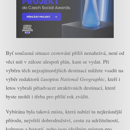
Byť současná situace cestování příliš nenahrává, není od
věci mít v záloze alespoň plán, kam se vydat. Při
výběru těch nejzajímavějších destinací můžete vsadit na
výběr redaktorů časopisu
National Geographic
, kteří i
letos vybrali pětadvacet atraktivních destinací, které
byste mohli i třeba pro příští rok zvážit.
Vybírána byla taková místa, která nabízí tu nejkrásnější
přírodu, největší dobrodružství, cestu za udržitelností,
kulturou a historií, nebo jsou ideálním místem pro