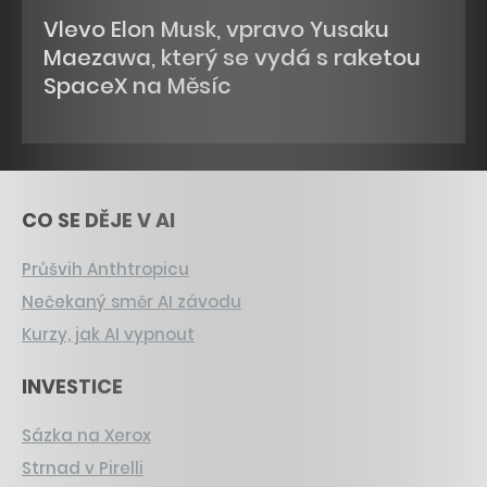
Vlevo Elon Musk, vpravo Yusaku
Maezawa, který se vydá s raketou
SpaceX na Měsíc
CO SE DĚJE V AI
Průšvih Anthtropicu
Nečekaný směr AI závodu
Kurzy, jak AI vypnout
INVESTICE
Sázka na Xerox
Strnad v Pirelli