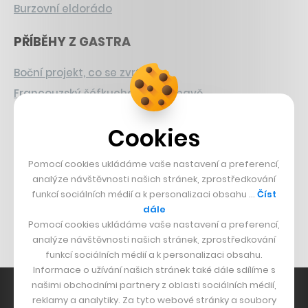
Burzovní eldorádo
PŘÍBĚHY Z GASTRA
Boční projekt, co se zvrtnul
Francouzský šéfkuchař na Šumavě
Dva golfisti, co pečou
Cookies
DESIGN
Pomocí cookies ukládáme vaše nastavení a preferencí,
Bomma není tichá
analýze návštěvnosti našich stránek, zprostředkování
funkcí sociálních médií a k personalizaci obsahu …
Číst
Originální hodinky
dále
Nábytek z betonu
Pomocí cookies ukládáme vaše nastavení a preferencí,
analýze návštěvnosti našich stránek, zprostředkování
funkcí sociálních médií a k personalizaci obsahu.
Informace o užívání našich stránek také dále sdílíme s
našimi obchodními partnery z oblasti sociálních médií,
reklamy a analytiky. Za tyto webové stránky a soubory