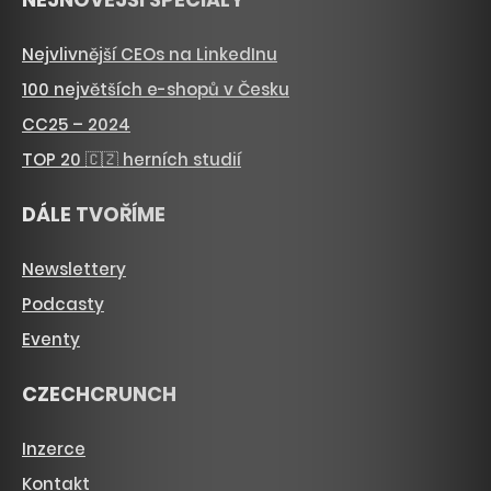
Nejvlivnější CEOs na LinkedInu
100 největších e-shopů v Česku
CC25 – 2024
TOP 20 🇨🇿 herních studií
DÁLE TVOŘÍME
Newslettery
Podcasty
Eventy
CZECHCRUNCH
Inzerce
Kontakt