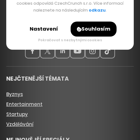
cookies odpovídá CzechCrunch s.r.o. Více informací
naleznete na následujícím
odkazu
.
Hlavní zdroj inspirace. Věnujeme se tématům, která
hýbou Českem a světem, od byznysu a startupů
přes technologie, politiku a vzdělávání až po bydlení,
Nastavení
Souhlasím
sport, kulturu, ekologii nebo dopravu.
Pokračovat s nezbytnými cookies
NEJČTENĚJŠÍ TÉMATA
Byznys
Entertainment
Startupy
Vzdělávání
NEJNOVĚJŠÍ SPECIÁLY