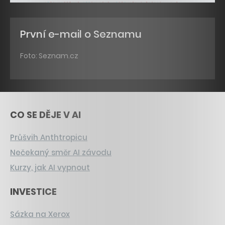
První e-mail o Seznamu
Foto: Seznam.cz
CO SE DĚJE V AI
Průšvih Anthtropicu
Nečekaný směr AI závodu
Kurzy, jak AI vypnout
INVESTICE
Sázka na Xerox