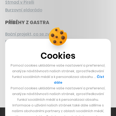
Strnad v Pirelli
Burzovní eldorádo
PŘÍBĚHY Z GASTRA
Boční projekt, co se zvrtnul
Francouzský šéfkuchař na Šumavě
Dva golfisti, co pečou
Cookies
DESIGN
Pomocí cookies ukládáme vaše nastavení a preferencí,
analýze návštěvnosti našich stránek, zprostředkování
Bomma není tichá
funkcí sociálních médií a k personalizaci obsahu …
Číst
Originální hodinky
dále
Pomocí cookies ukládáme vaše nastavení a preferencí,
Nábytek z betonu
analýze návštěvnosti našich stránek, zprostředkování
funkcí sociálních médií a k personalizaci obsahu.
Informace o užívání našich stránek také dále sdílíme s
našimi obchodními partnery z oblasti sociálních médií,