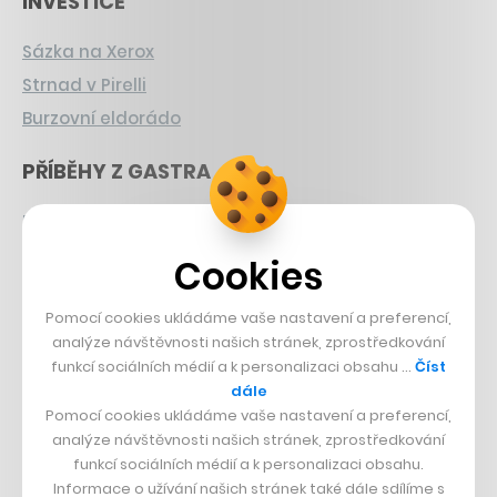
INVESTICE
Sázka na Xerox
Strnad v Pirelli
Burzovní eldorádo
PŘÍBĚHY Z GASTRA
Boční projekt, co se zvrtnul
Francouzský šéfkuchař na Šumavě
Cookies
Dva golfisti, co pečou
Pomocí cookies ukládáme vaše nastavení a preferencí,
DESIGN
analýze návštěvnosti našich stránek, zprostředkování
funkcí sociálních médií a k personalizaci obsahu …
Číst
Bomma není tichá
dále
Pomocí cookies ukládáme vaše nastavení a preferencí,
Originální hodinky
analýze návštěvnosti našich stránek, zprostředkování
Nábytek z betonu
funkcí sociálních médií a k personalizaci obsahu.
Informace o užívání našich stránek také dále sdílíme s