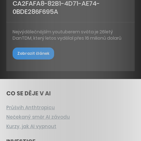
CA2FAFA8-82B1-4D71-AE74-
0BDE286F695A
Nejvýdělečnějším youtuberem světa je 26letý
DanTDM, který letos vydělal přes 16 milionů dolarů
Zobrazit článek
CO SE DĚJE V AI
Průšvih Anthtropicu
Nečekaný směr AI závodu
Kurzy, jak AI vypnout