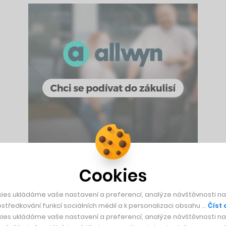
Cookies
ytostí, DALL·E 2 se ale pouhých několik měsíců po představení
dě textového popisu dokáže vytvořit obrázek, u něhož nelze ř
ies ukládáme vaše nastavení a preferencí, analýze návštěvnosti naš
středkování funkcí sociálních médií a k personalizaci obsahu …
Číst 
dnu variantu obrazu. Zadání může uživatel libovolně proměňo
ies ukládáme vaše nastavení a preferencí, analýze návštěvnosti naš