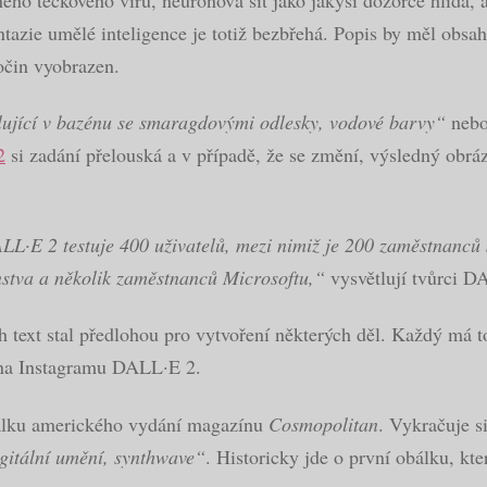
tazie umělé inteligence je totiž bezbřehá. Popis by měl obsaho
očin vyobrazen.
lující v bazénu se smaragdovými odlesky, vodové barvy“
neb
2
si zadání přelouská a v případě, že se změní, výsledný obr
L·E 2 testuje 400 uživatelů, mezi nimiž je 200 zaměstnanců 
nstva a několik zaměstnanců Microsoftu,“
vysvětlují tvůrci D
ich text stal předlohou pro vytvoření některých děl. Každý má t
k na Instagramu DALL·E 2.
obálku amerického vydání magazínu
Cosmopolitan
. Vykračuje s
igitální umění, synthwave“
. Historicky jde o první obálku, kt