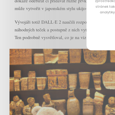
dokáže odebírat či přidávat různé prvky, na povel měn
zprostředko
stránek tak
může vytvořit v japonském stylu ukijo-e nebo je umís
analytik
Vývojáři totiž DALL·E 2 naučili rozpoznávat význam 
náhodných teček a postupně z nich vytváří zadané díl
Ten podrobně vysvětloval, co je na vizuálním podkla