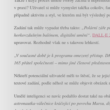
v praxi? Uživatel si může vymyslet takřka cokoliv, fan
případně aktivitu a styl, ve kterém má být výsledný p
Zadání tak může vypadat třeba takto:
„Polární záře p
horkovzdušným balónem, digitální umění“
.
DALL·E 
upravovat. Rozhodně však ne s takovou lehkostí.
„V současné době je k programu omezený přístup. DAL
165 přátel společnosti – mimo jiné členové představe
Někteří potenciální uživatelé měli to štěstí, že se jej
textové zadání, podle něhož se může objevit obráze
Umělé inteligenci se navíc podařilo dostat také na 
astronautka-válečnice kráčející po povrchu Marsu, d