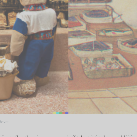
ňovat
ho tečkového víru, neuronová síť jako jakýsi dozorce hlídá, a