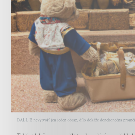
DALL·E nevytvoří jen jeden obraz, dílo dokáže donekonečna promě
Takže i když proces umělé tvorby začíná u nepřehledné