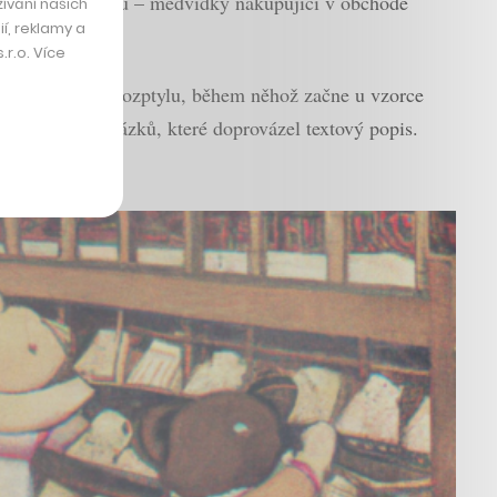
znění svého výtvoru – medvídky nakupující v obchodě
ívání našich
í, reklamy a
r.o. Více
akzvaný proces rozptylu, během něhož začne u vzorce
é databázi obrázků, které doprovázel textový popis.