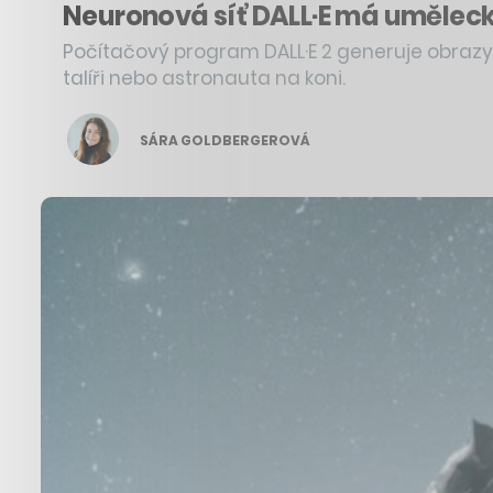
Neuronová síť DALL·E má umělecký 
Počítačový program DALL·E 2 generuje obrazy p
talíři nebo astronauta na koni.
SÁRA GOLDBERGEROVÁ