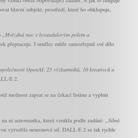
vat hlavní subjekt, prostředí, které ho obklopuje,
o
„Hvězdná noc s levandulovým polem a
ázek přepracuje. I umělec může samozřejmě své dílo
společnosti OpenAI, 25 výzkumníků, 10 kreativců a
ALL·E 2.
otiž možnost zapsat se na čekací listinu a vyplnit
i na ní astronautka, která vznikla podle zadání:
„Silná
erou vytvořila neuronová síť. DALL·E 2 se tak rychle