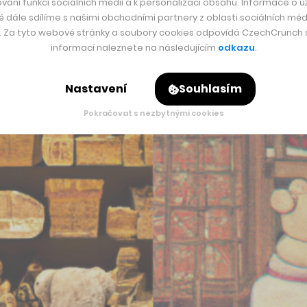
it stíny, světlo, textury, ale také dokáže změnit celkové vy
vání funkcí sociálních médií a k personalizaci obsahu. Informace o už
é dále sdílíme s našimi obchodními partnery z oblasti sociálních médi
tí do starověkého Egypta.
y. Za tyto webové stránky a soubory cookies odpovídá CzechCrunch s.
informací naleznete na následujícím
odkazu
.
mezi obrázky a textem, který je popisuje. Používá při tom t
o. Neuronová síť to dokáže díky tomu, že se cvičila na ohromn
Nastavení
Souhlasím
du zachycené.
Pokračovat s nezbytnými cookies