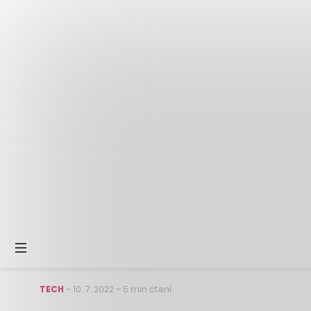
TECH
–
10. 7. 2022
–
5 min čtení