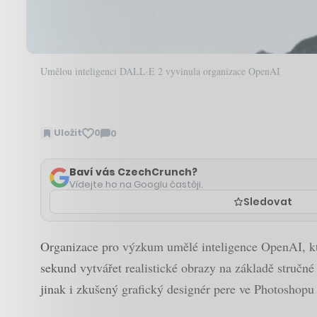
Umělou inteligenci DALL·E 2 vyvinula organizace OpenAI
Uložit
0
0
Zobrazit
komentáře
Baví vás CzechCrunch?
Vídejte ho na Googlu častěji.
Sledovat
Organizace pro výzkum umělé inteligence OpenAI, kt
sekund vytvářet realistické obrazy na základě stručné
jinak i zkušený grafický designér pere ve Photoshopu