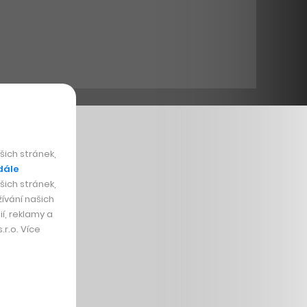
ich stránek,
dále
ich stránek,
ívání našich
í, reklamy a
r.o. Více