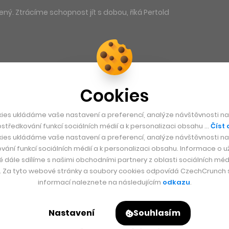
ný. Ztrácíme schopnost jít s dobou, říká Pertold
Cookies
ies ukládáme vaše nastavení a preferencí, analýze návštěvnosti naš
středkování funkcí sociálních médií a k personalizaci obsahu …
Číst 
ies ukládáme vaše nastavení a preferencí, analýze návštěvnosti naš
vání funkcí sociálních médií a k personalizaci obsahu. Informace o už
é dále sdílíme s našimi obchodními partnery z oblasti sociálních médi
y. Za tyto webové stránky a soubory cookies odpovídá CzechCrunch s.
informací naleznete na následujícím
odkazu
.
Nastavení
Souhlasím