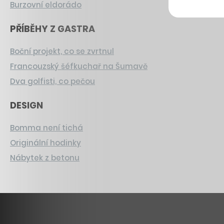
Burzovní eldorádo
PŘÍBĚHY Z GASTRA
Boční projekt, co se zvrtnul
Francouzský šéfkuchař na Šumavě
Dva golfisti, co pečou
DESIGN
Bomma není tichá
Originální hodinky
Nábytek z betonu