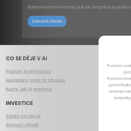
Nízká nezaměstnanost je iluze, trh práce je poškoze
Zobrazit článek
CO SE DĚJE V AI
Pomocí cook
Průšvih Anthtropicu
zpro
Pomocí cook
Nečekaný směr AI závodu
zprostředko
Kurzy, jak AI vypnout
stránek tak
analytik
INVESTICE
Sázka na Xerox
Strnad v Pirelli