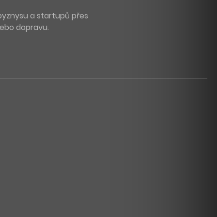
byznysu a startupů přes
 nebo dopravu.