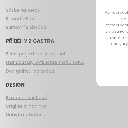
Sázka na Xerox
Pomocí cook
Strnad v Pirelli
zpro
Pomocí cook
Burzovní eldorádo
zprostředko
stránek tak
PŘÍBĚHY Z GASTRA
analytik
Boční projekt, co se zvrtnul
Francouzský šéfkuchař na Šumavě
Dva golfisti, co pečou
DESIGN
Bomma není tichá
Originální hodinky
Nábytek z betonu