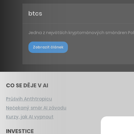
btcs
Jedna z největších kryptoměnových směnáren Polo
Zobrazit článek
CO SE DĚJE V AI
Průšvih Anthtropicu
Nečekaný směr AI závodu
Kurzy, jak AI vypnout
INVESTICE