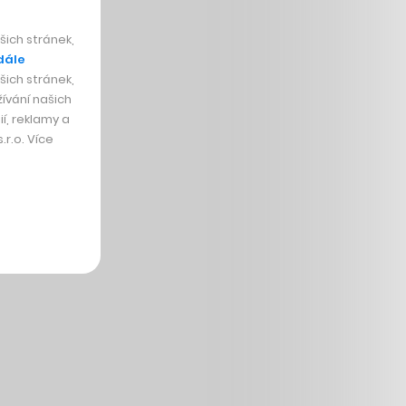
ich stránek,
dále
ich stránek,
ívání našich
í, reklamy a
r.o. Více