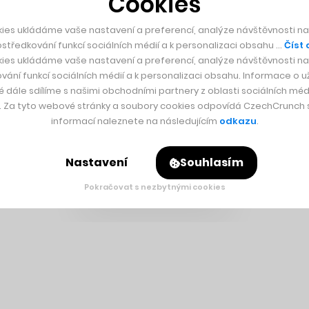
Cookies
ies ukládáme vaše nastavení a preferencí, analýze návštěvnosti naš
středkování funkcí sociálních médií a k personalizaci obsahu …
Číst 
ies ukládáme vaše nastavení a preferencí, analýze návštěvnosti naš
vání funkcí sociálních médií a k personalizaci obsahu. Informace o už
é dále sdílíme s našimi obchodními partnery z oblasti sociálních médi
y. Za tyto webové stránky a soubory cookies odpovídá CzechCrunch s.
informací naleznete na následujícím
odkazu
.
Nastavení
Souhlasím
Pokračovat s nezbytnými cookies