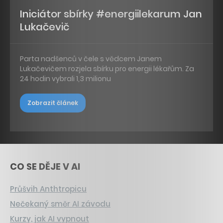
Iniciátor sbírky #energiilekarum Jan
Lukačevič
Parta nadšenců v čele s vědcem Janem
Lukačevičem rozjela sbírku pro energii lékařům. Za
24 hodin vybrali 1,3 milionu
Zobrazit článek
CO SE DĚJE V AI
Průšvih Anthtropicu
Nečekaný směr AI závodu
Kurzy, jak AI vypnout