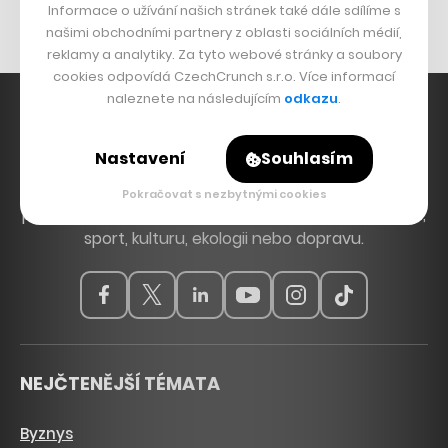
Nábytek z betonu
Informace o užívání našich stránek také dále sdílíme s
našimi obchodními partnery z oblasti sociálních médií,
reklamy a analytiky. Za tyto webové stránky a soubory
cookies odpovídá CzechCrunch s.r.o. Více informací
naleznete na následujícím
odkazu
.
Nastavení
Souhlasím
Hlavní zdroj inspirace. Věnujeme se tématům, která
hýbou Českem a světem, od byznysu a startupů
Pokračovat s nezbytnými cookies
přes technologie, politiku a vzdělávání až po bydlení,
sport, kulturu, ekologii nebo dopravu.
NEJČTENĚJŠÍ TÉMATA
Byznys