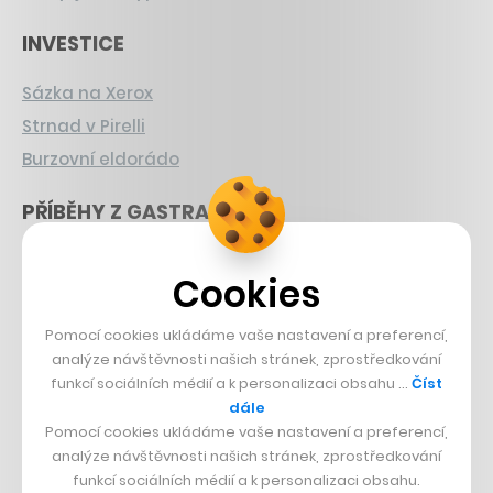
INVESTICE
Sázka na Xerox
Strnad v Pirelli
Burzovní eldorádo
PŘÍBĚHY Z GASTRA
Boční projekt, co se zvrtnul
Cookies
Francouzský šéfkuchař na Šumavě
Dva golfisti, co pečou
Pomocí cookies ukládáme vaše nastavení a preferencí,
analýze návštěvnosti našich stránek, zprostředkování
DESIGN
funkcí sociálních médií a k personalizaci obsahu …
Číst
dále
Bomma není tichá
Pomocí cookies ukládáme vaše nastavení a preferencí,
analýze návštěvnosti našich stránek, zprostředkování
Originální hodinky
funkcí sociálních médií a k personalizaci obsahu.