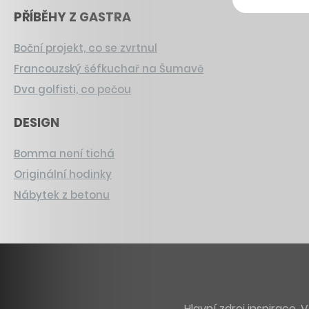
PŘÍBĚHY Z GASTRA
Boční projekt, co se zvrtnul
Francouzský šéfkuchař na Šumavě
Dva golfisti, co pečou
DESIGN
Bomma není tichá
Originální hodinky
Nábytek z betonu
Hlavní zdroj inspirace