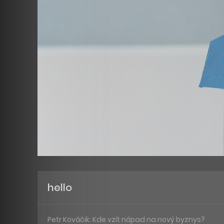
hello
Petr Kováčik: Kde vzít nápad na nový byznys?