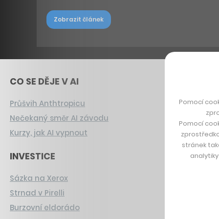
Zobrazit článek
CO SE DĚJE V AI
Pomocí cook
Průšvih Anthtropicu
zpro
Nečekaný směr AI závodu
Pomocí cook
Kurzy, jak AI vypnout
zprostředko
stránek tak
INVESTICE
analytik
Sázka na Xerox
Strnad v Pirelli
Burzovní eldorádo