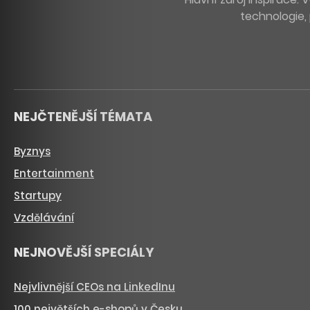
technologie, 
NEJČTENĚJŠÍ TÉMATA
Byznys
Entertainment
Startupy
Vzdělávání
NEJNOVĚJŠÍ SPECIÁLY
Nejvlivnější CEOs na LinkedInu
100 největších e-shopů v Česku