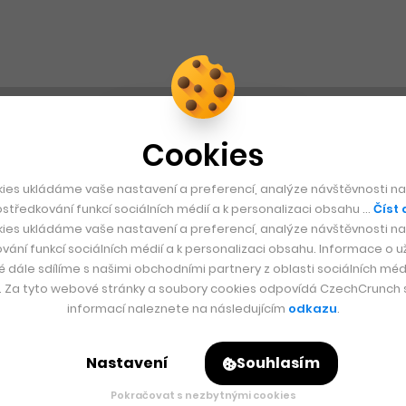
Cookies
ies ukládáme vaše nastavení a preferencí, analýze návštěvnosti naš
středkování funkcí sociálních médií a k personalizaci obsahu …
Číst 
ies ukládáme vaše nastavení a preferencí, analýze návštěvnosti naš
vání funkcí sociálních médií a k personalizaci obsahu. Informace o už
é dále sdílíme s našimi obchodními partnery z oblasti sociálních médi
y. Za tyto webové stránky a soubory cookies odpovídá CzechCrunch s.
informací naleznete na následujícím
odkazu
.
Nastavení
Souhlasím
Pokračovat s nezbytnými cookies