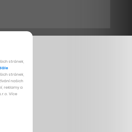
ich stránek,
dále
ich stránek,
ívání našich
í, reklamy a
r.o. Více