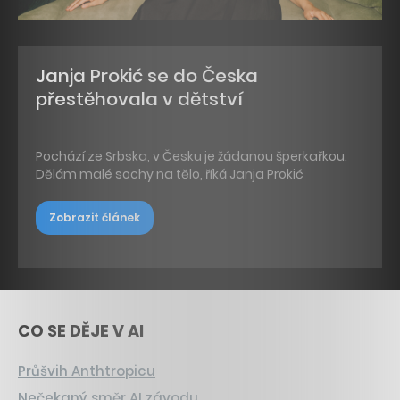
Janja Prokić se do Česka
přestěhovala v dětství
Pochází ze Srbska, v Česku je žádanou šperkařkou.
Dělám malé sochy na tělo, říká Janja Prokić
Zobrazit článek
CO SE DĚJE V AI
Průšvih Anthtropicu
Nečekaný směr AI závodu