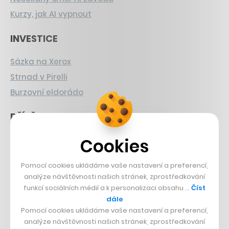
Kurzy, jak AI vypnout
INVESTICE
Sázka na Xerox
Strnad v Pirelli
Burzovní eldorádo
PŘÍBĚHY Z GASTRA
Cookies
Boční projekt, co se zvrtnul
Francouzský šéfkuchař na Šumavě
Pomocí cookies ukládáme vaše nastavení a preferencí,
Dva golfisti, co pečou
analýze návštěvnosti našich stránek, zprostředkování
funkcí sociálních médií a k personalizaci obsahu …
Číst
DESIGN
dále
Pomocí cookies ukládáme vaše nastavení a preferencí,
Bomma není tichá
analýze návštěvnosti našich stránek, zprostředkování