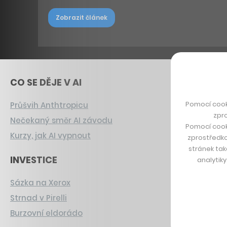
Zobrazit článek
CO SE DĚJE V AI
Pomocí cook
Průšvih Anthtropicu
zpro
Nečekaný směr AI závodu
Pomocí cook
Kurzy, jak AI vypnout
zprostředko
stránek tak
INVESTICE
analytik
Sázka na Xerox
Strnad v Pirelli
Burzovní eldorádo