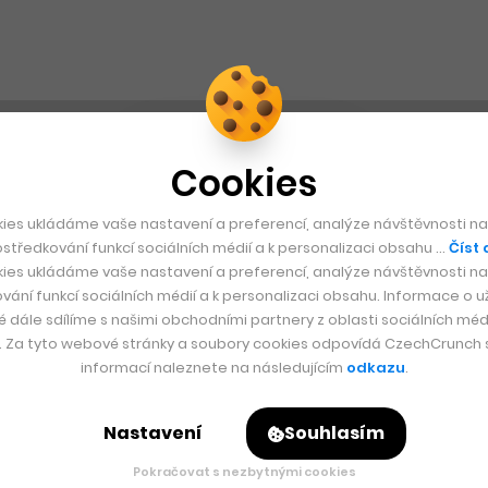
Cookies
ies ukládáme vaše nastavení a preferencí, analýze návštěvnosti naš
středkování funkcí sociálních médií a k personalizaci obsahu …
Číst 
ies ukládáme vaše nastavení a preferencí, analýze návštěvnosti naš
vání funkcí sociálních médií a k personalizaci obsahu. Informace o už
é dále sdílíme s našimi obchodními partnery z oblasti sociálních médi
y. Za tyto webové stránky a soubory cookies odpovídá CzechCrunch s.
informací naleznete na následujícím
odkazu
.
Nastavení
Souhlasím
Pokračovat s nezbytnými cookies