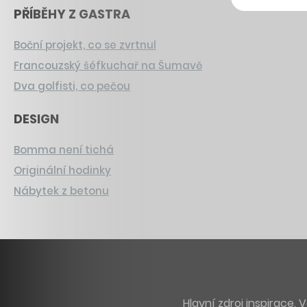
PŘÍBĚHY Z GASTRA
Boční projekt, co se zvrtnul
Francouzský šéfkuchař na Šumavě
Dva golfisti, co pečou
DESIGN
Bomma není tichá
Originální hodinky
Nábytek z betonu
Hlavní zdroj inspirace