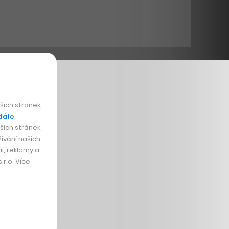
ich stránek,
dále
ich stránek,
ívání našich
í, reklamy a
r.o. Více