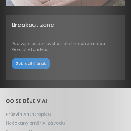
Breakout zóna
Podívejte se do nového sídla fintech startupu
Revolut v Londýně
Zobrazit článek
CO SE DĚJE V AI
Průšvih Anthtropicu
Nečekaný směr AI závodu