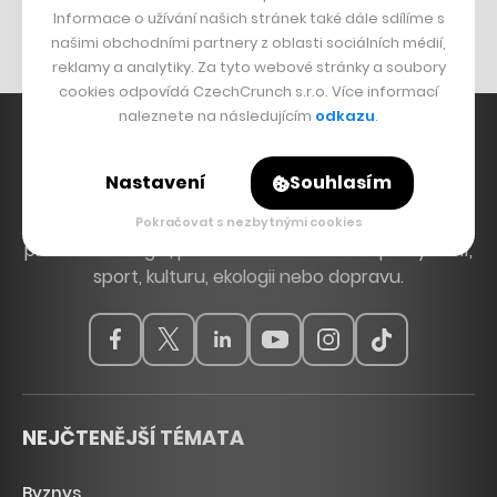
Nábytek z betonu
Informace o užívání našich stránek také dále sdílíme s
našimi obchodními partnery z oblasti sociálních médií,
reklamy a analytiky. Za tyto webové stránky a soubory
cookies odpovídá CzechCrunch s.r.o. Více informací
naleznete na následujícím
odkazu
.
Nastavení
Souhlasím
Hlavní zdroj inspirace. Věnujeme se tématům, která
hýbou Českem a světem, od byznysu a startupů
Pokračovat s nezbytnými cookies
přes technologie, politiku a vzdělávání až po bydlení,
sport, kulturu, ekologii nebo dopravu.
NEJČTENĚJŠÍ TÉMATA
Byznys