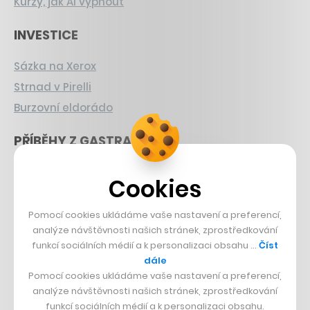
Kurzy, jak AI vypnout
INVESTICE
Sázka na Xerox
Strnad v Pirelli
Burzovní eldorádo
PŘÍBĚHY Z GASTRA
Boční projekt, co se zvrtnul
Cookies
Francouzský šéfkuchař na Šumavě
Dva golfisti, co pečou
Pomocí cookies ukládáme vaše nastavení a preferencí,
analýze návštěvnosti našich stránek, zprostředkování
DESIGN
funkcí sociálních médií a k personalizaci obsahu …
Číst
dále
Pomocí cookies ukládáme vaše nastavení a preferencí,
Bomma není tichá
analýze návštěvnosti našich stránek, zprostředkování
Originální hodinky
funkcí sociálních médií a k personalizaci obsahu.