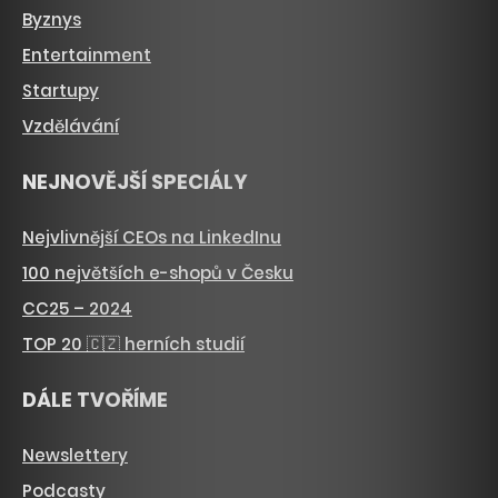
Byznys
Entertainment
Startupy
Vzdělávání
NEJNOVĚJŠÍ SPECIÁLY
Nejvlivnější CEOs na LinkedInu
100 největších e-shopů v Česku
CC25 – 2024
TOP 20 🇨🇿 herních studií
DÁLE TVOŘÍME
Newslettery
Podcasty