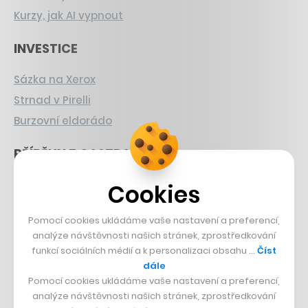
Kurzy, jak AI vypnout
INVESTICE
Sázka na Xerox
Strnad v Pirelli
Burzovní eldorádo
PŘÍBĚHY Z GASTRA
Boční projekt, co se zvrtnul
Cookies
Francouzský šéfkuchař na Šumavě
Pomocí cookies ukládáme vaše nastavení a preferencí,
Dva golfisti, co pečou
analýze návštěvnosti našich stránek, zprostředkování
funkcí sociálních médií a k personalizaci obsahu …
Číst
DESIGN
dále
Pomocí cookies ukládáme vaše nastavení a preferencí,
Bomma není tichá
analýze návštěvnosti našich stránek, zprostředkování