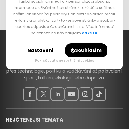
Originální hodinky
funkcí sociálních médií a k personalizaci obsahu.
Informace o užívání našich stránek také dále sdílíme s
Nábytek z betonu
našimi obchodními partnery z oblasti sociálních médií,
reklamy a analytiky. Za tyto webové stránky a soubory
cookies odpovídá CzechCrunch s.r.o. Více informací
naleznete na následujícím
odkazu
.
Nastavení
Souhlasím
Hlavní zdroj inspirace. Věnujeme se tématům, která
Pokračovat s nezbytnými cookies
hýbou Českem a světem, od byznysu a startupů
přes technologie, politiku a vzdělávání až po bydlení,
sport, kulturu, ekologii nebo dopravu.
NEJČTENĚJŠÍ TÉMATA