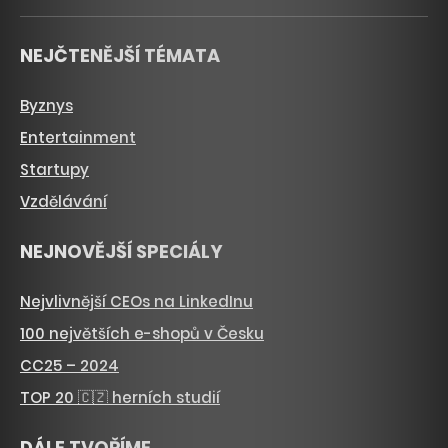
NEJČTENĚJŠÍ TÉMATA
Byznys
Entertainment
Startupy
Vzdělávání
NEJNOVĚJŠÍ SPECIÁLY
Nejvlivnější CEOs na LinkedInu
100 největších e-shopů v Česku
CC25 – 2024
TOP 20 🇨🇿 herních studií
DÁLE TVOŘÍME