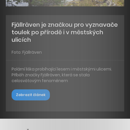
Fjällräven je značkou pro vyznavače
toulek po přírodě i v městských
ulicích
Foto: Fjällräven
Polární liška probíhající lesem i městskými ulicemi.
Příběh značky Fjällräven, která se stala
celosvětovým fenoménem
Zobrazit článek