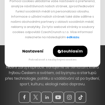
Pomocí cookies ukládáme vaše nastavení a preferencí,
DESIGN
analýze návštěvnosti našich stránek, zprostředkování
funkcí sociálních médií a k personalizaci obsahu.
Bomma není tichá
Informace o užívání našich stránek také dále sdílíme s
Originální hodinky
našimi obchodními partnery z oblasti sociálních médií,
reklamy a analytiky. Za tyto webové stránky a soubory
Nábytek z betonu
cookies odpovídá CzechCrunch s.r.o. Více informací
naleznete na následujícím
odkazu
.
Nastavení
Souhlasím
Pokračovat s nezbytnými cookies
Hlavní zdroj inspirace. Věnujeme se tématům, která
hýbou Českem a světem, od byznysu a startupů
přes technologie, politiku a vzdělávání až po bydlení,
sport, kulturu, ekologii nebo dopravu.