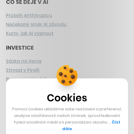
CO SE DĚJE V AI
Průšvih Anthtropicu
Nečekaný směr AI závodu
Kurzy, jak AI vypnout
INVESTICE
Sázka na Xerox
Strnad v Pirelli
Burzovní eldorádo
PŘÍBĚHY Z GASTRA
Cookies
Boční projekt, co se zvrtnul
Pomocí cookies ukládáme vaše nastavení a preferencí,
Francouzský šéfkuchař na Šumavě
analýze návštěvnosti našich stránek, zprostředkování
funkcí sociálních médií a k personalizaci obsahu …
Číst
Dva golfisti, co pečou
dále