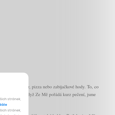
s máslem, burger, pizza nebo zabijačkové hody. To, co
pečiva. A tak když Ze Mě pořádá kurz pečení, jsme
ich stránek,
dále
ich stránek,