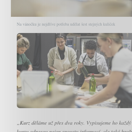
Na vánočku je nejdříve potřeba udělat šest stejných kuliček
„Kurz děláme už přes dva roky. Vypisujeme ho každý 
kurzu odnesou nejen spoustu informací, ale také brož