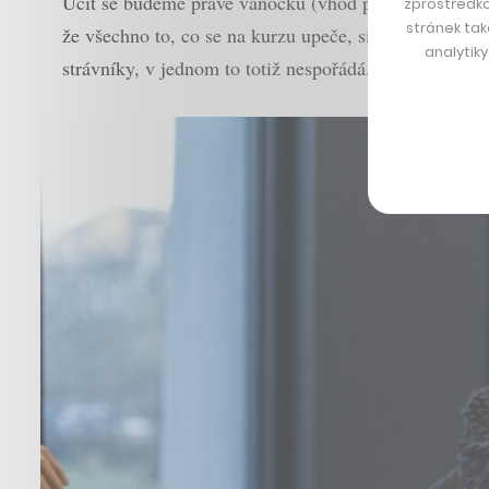
Učit se budeme právě vánočku (vhod přijde i před Vel
zprostředko
stránek tak
že všechno to, co se na kurzu upeče, si taky člověk 
analytik
strávníky, v jednom to totiž nespořádá.