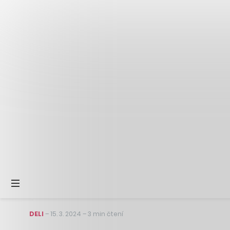
DELI
–
15. 3. 2024
–
3 min čtení