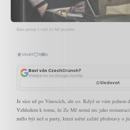
Kurz pečení v režii Ze Mě projektu
Uložit
0
0
Zobrazit
komentáře
Baví vás CzechCrunch?
Vídejte ho na Googlu častěji.
Sledovat
Je sice už po Vánocích, ale co. Když se vám jednou do
Vzhledem k tomu, že Ze Mě nemá nic jako restauraci n
mělo být než u party, která mění zažité představy o jí