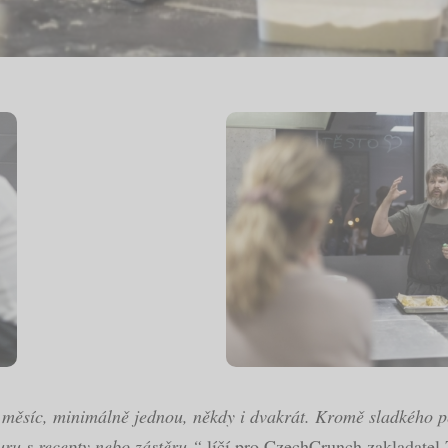
měsíc, minimálně jednou, někdy i dvakrát. Kromě sladkého pe
uru s recepty nebo zástěru,“
líčí pro CzechCrunch zakladatel