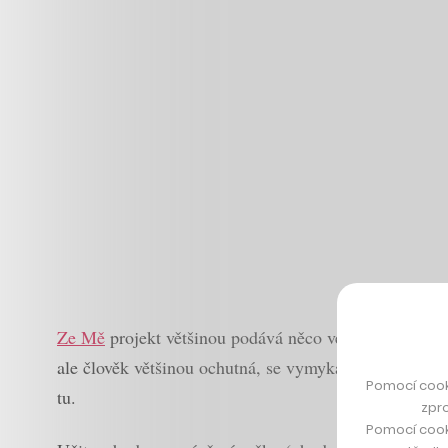
Ze Mě
projekt většinou podává něco velmi obyčejného, 
ale člověk většinou ochutná, se vymyká jakýmkoli př
Pomocí cook
tu.
zpro
Pomocí cook