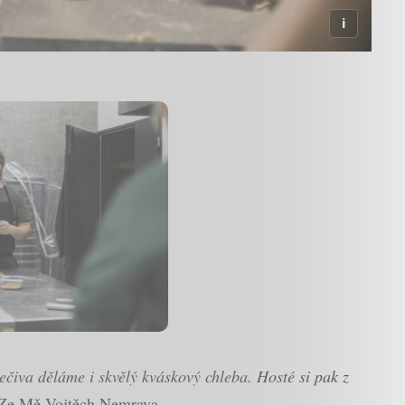
čiva děláme i skvělý kváskový chleba. Hosté si pak z
 Ze Mě Vojtěch Nemrava.