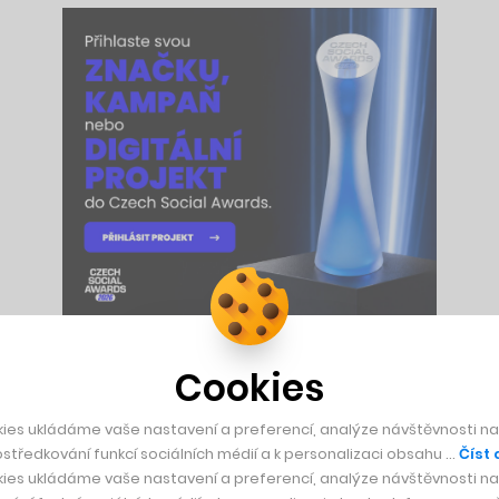
Cookies
co si můžete dát kdekoli jinde – ať už je to tortilla, chleba 
edchozím zkušenostem. Nejinak je tomu i v případě sladkého 
ies ukládáme vaše nastavení a preferencí, analýze návštěvnosti naš
středkování funkcí sociálních médií a k personalizaci obsahu …
Číst 
ies ukládáme vaše nastavení a preferencí, analýze návštěvnosti naš