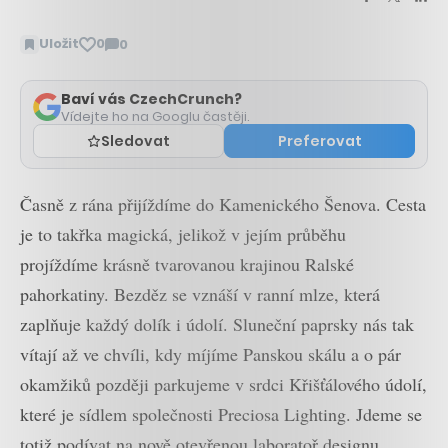
Uložit
0
0
Zobrazit
komentáře
Baví vás CzechCrunch?
Vídejte ho na Googlu častěji.
Sledovat
Preferovat
Časně z rána přijíždíme do Kamenického Šenova. Cesta
je to takřka magická, jelikož v jejím průběhu
projíždíme krásně tvarovanou krajinou Ralské
pahorkatiny. Bezděz se vznáší v ranní mlze, která
zaplňuje každý dolík i údolí. Sluneční paprsky nás tak
vítají až ve chvíli, kdy míjíme Panskou skálu a o pár
okamžiků později parkujeme v srdci Křišťálového údolí,
které je sídlem společnosti Preciosa Lighting. Jdeme se
totiž podívat na nově otevřenou laboratoř designu,