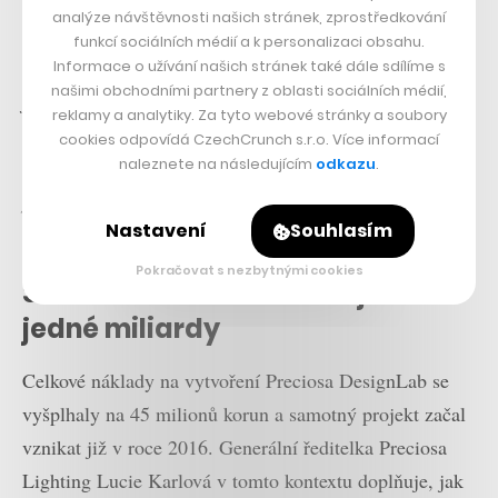
analýze návštěvnosti našich stránek, zprostředkování
„Od klientů máme skvělou vazbu. A myslím, že skvělou
funkcí sociálních médií a k personalizaci obsahu.
ukázkou toho, o jak velkou změnu pro naši společnost
Informace o užívání našich stránek také dále sdílíme s
našimi obchodními partnery z oblasti sociálních médií,
jde, je fakt, že sem za posledních deset let přiletěly dvě
reklamy a analytiky. Za tyto webové stránky a soubory
helikoptéry – a v obou případech to bylo v uplynulém
cookies odpovídá CzechCrunch s.r.o. Více informací
naleznete na následujícím
odkazu
.
měsíci. Velmi bohatá klientela má zájem se přijet
podívat přímo do srdce české sklářské tradice, a to je
Nastavení
Souhlasím
vážně pozitivní,“
říká Vasku.
Pokračovat s nezbytnými cookies
Sklářská tradice dosahující
jedné miliardy
Celkové náklady na vytvoření Preciosa DesignLab se
vyšplhaly na 45 milionů korun a samotný projekt začal
vznikat již v roce 2016. Generální ředitelka Preciosa
Lighting Lucie Karlová v tomto kontextu doplňuje, jak