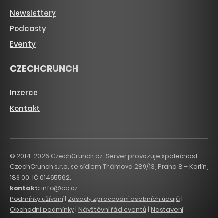
Newslettery
Podcasty
Eventy
CZECHCRUNCH
Inzerce
Kontakt
© 2014-2026 CzechCrunch.cz. Server provozuje společnost
CzechCrunch s.r.o. se sídlem Thámova 289/13, Praha 8 – Karlín,
186 00. IČ 01465562.
kontakt:
info@cc.cz
Podmínky užívání
|
Zásady zpracování osobních údajů
|
Obchodní podmínky
|
Návštěvní řád eventů
|
Nastavení