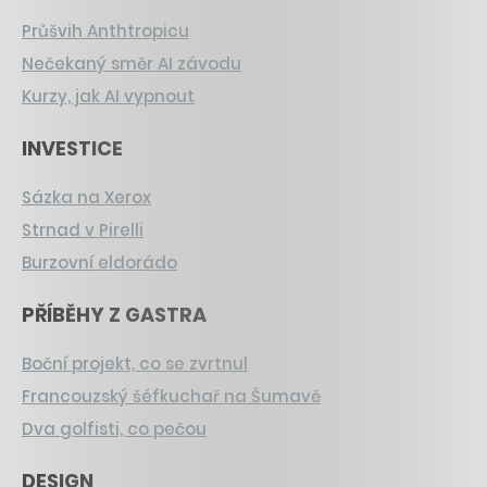
Průšvih Anthtropicu
Nečekaný směr AI závodu
Kurzy, jak AI vypnout
INVESTICE
Sázka na Xerox
Strnad v Pirelli
Burzovní eldorádo
PŘÍBĚHY Z GASTRA
Boční projekt, co se zvrtnul
Francouzský šéfkuchař na Šumavě
Dva golfisti, co pečou
DESIGN