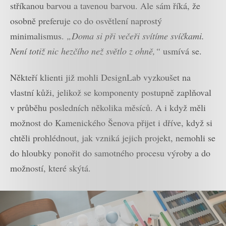
stříkanou barvou a tavenou barvou. Ale sám říká, že
osobně preferuje co do osvětlení naprostý
minimalismus.
„Doma si při večeři svítíme svíčkami.
Není totiž nic hezčího než světlo z ohně,“
usmívá se.
Někteří klienti již mohli DesignLab vyzkoušet na
vlastní kůži, jelikož se komponenty postupně zaplňoval
v průběhu posledních několika měsíců. A i když měli
možnost do Kamenického Šenova přijet i dříve, když si
chtěli prohlédnout, jak vzniká jejich projekt, nemohli se
do hloubky ponořit do samotného procesu výroby a do
možností, které skýtá.