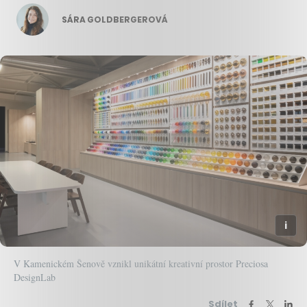
SÁRA GOLDBERGEROVÁ
V Kamenickém Šenově vznikl unikátní kreativní prostor Preciosa
DesignLab
Sdílet