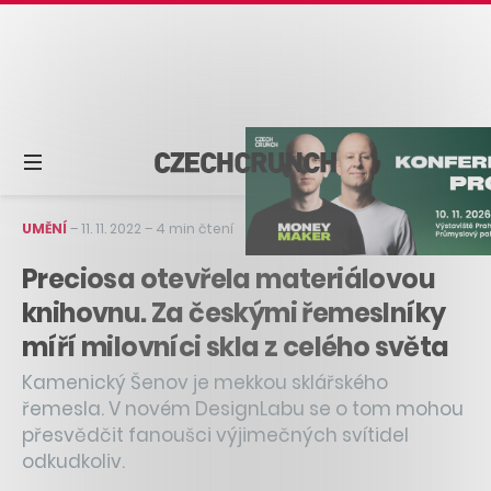
UMĚNÍ
–
11. 11. 2022
–
4 min čtení
Preciosa otevřela materiálovou
knihovnu. Za českými řemeslníky
míří milovníci skla z celého světa
Kamenický Šenov je mekkou sklářského
řemesla. V novém DesignLabu se o tom mohou
přesvědčit fanoušci výjimečných svítidel
odkudkoliv.