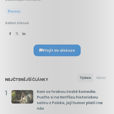
Preciosa
Sdílet článek
Přejít do diskuze
Týden
Měsíc
NEJČTENĚJŠÍ ČLÁNKY
1
Kam se hrabou české komedie.
Pusťte si na Netflixu historickou
satiru z Polska, její humor platí i na
nás