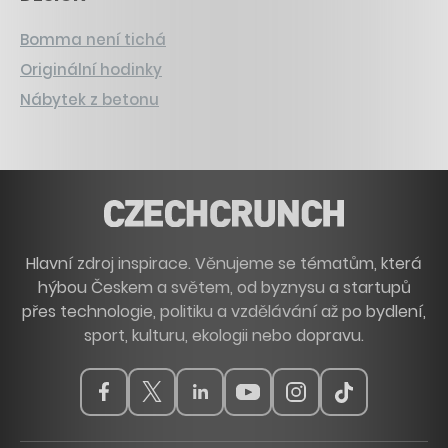
Bomma není tichá
Originální hodinky
Nábytek z betonu
Hlavní zdroj inspirace. Věnujeme se tématům, která
hýbou Českem a světem, od byznysu a startupů
přes technologie, politiku a vzdělávání až po bydlení,
sport, kulturu, ekologii nebo dopravu.