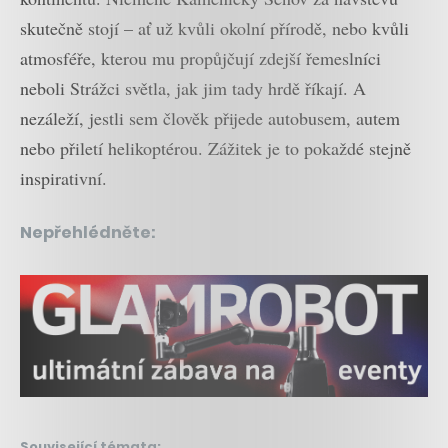
skutečně stojí – ať už kvůli okolní přírodě, nebo kvůli
atmosféře, kterou mu propůjčují zdejší řemeslníci
neboli Strážci světla, jak jim tady hrdě říkají. A
nezáleží, jestli sem člověk přijede autobusem, autem
nebo přiletí helikoptérou. Zážitek je to pokaždé stejně
inspirativní.
Nepřehlédněte:
Související témata: