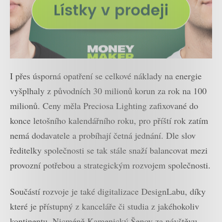
I přes úsporná opatření se celkové náklady na energie
vyšplhaly z původních 30 milionů korun za rok na 100
milionů. Ceny měla Preciosa Lighting zafixované do
konce letošního kalendářního roku, pro příští rok zatím
nemá dodavatele a probíhají četná jednání. Dle slov
ředitelky společnosti se tak stále snaží balancovat mezi
provozní potřebou a strategickým rozvojem společnosti.
Součástí rozvoje je také digitalizace DesignLabu, díky
které je přístupný z kanceláře či studia z jakéhokoliv
kontinentu. Nicméně Kamenický Šenov za návštěvu