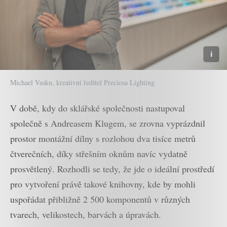
Michael Vasku, kreativní ředitel Preciosa Lighting
V době, kdy do sklářské společnosti nastupoval
společně s Andreasem Klugem, se zrovna vyprázdnil
prostor montážní dílny s rozlohou dva tisíce metrů
čtverečních, díky střešním oknům navíc vydatně
prosvětlený. Rozhodli se tedy, že jde o ideální prostředí
pro vytvoření právě takové knihovny, kde by mohli
uspořádat přibližně 2 500 komponentů v různých
tvarech, velikostech, barvách a úpravách.