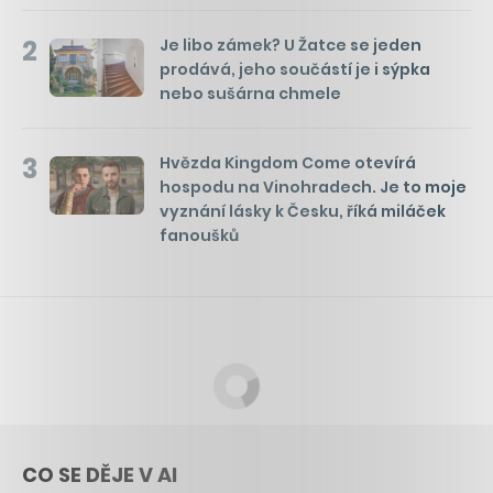
2
Je libo zámek? U Žatce se jeden
prodává, jeho součástí je i sýpka
nebo sušárna chmele
3
Hvězda Kingdom Come otevírá
hospodu na Vinohradech. Je to moje
vyznání lásky k Česku, říká miláček
fanoušků
CO SE DĚJE V AI