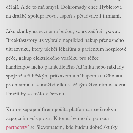
dělají. A že to má smysl. Dohromady chce Hyblerová
na dražbě spolupracovat aspoň s pětadvaceti firmami.
Jaké skutky na seznamu budou, se už začíná rýsovat.
Breakfaststory už vybralo například nákup přenosného
ultrazvuku, který ulehčí lékařům a pacientům hospicové
péče, nákup elektrického vozíčku pro těžce
handicapovaného patnáctiletého Adámka nebo náklady
spojené s řidičským průkazem a nákupem staršího auta
pro maminku samoživitelku s těžkým životním osudem.
Dražit by se mělo v červnu.
Kromě zapojení firem počítá platforma i se širokým
zapojením veřejnosti. K tomu by mohlo pomoci
partnerství
se Slevomatem, kde budou dobré skutky