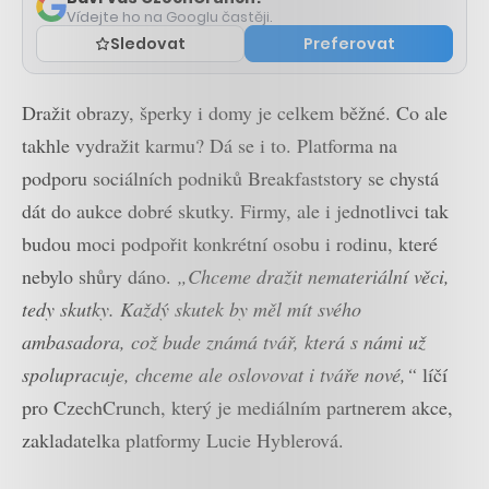
Vídejte ho na Googlu častěji.
Sledovat
Preferovat
Dražit obrazy, šperky i domy je celkem běžné. Co ale
takhle vydražit karmu? Dá se i to. Platforma na
podporu sociálních podniků Breakfaststory se chystá
dát do aukce dobré skutky. Firmy, ale i jednotlivci tak
budou moci podpořit konkrétní osobu i rodinu, které
nebylo shůry dáno.
„Chceme dražit nemateriální věci,
tedy skutky. Každý skutek by měl mít svého
ambasadora, což bude známá tvář, která s námi už
spolupracuje, chceme ale oslovovat i tváře nové,“
líčí
pro CzechCrunch, který je mediálním partnerem akce,
zakladatelka platformy Lucie Hyblerová.