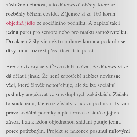
záslužnou činnost, a to dárcovské obědy, které se
rozběhly během covidu. Zájemce si za 160 korun
objedná jídlo
ze sociálního podniku. A zaplatí tak i
jednu porci pro seniora nebo pro matku samoživitelku.
Do akce už šly víc než tři miliony korun a podařilo se
díky tomu rozvézt přes třicet tisíc porcí.
Breakfaststory se v Česku daří ukázat, že dárcovství se
dá dělat i jinak. Že není zapotřebí nabízet nevkusné
věci, které člověk nepotřebuje, ale že lze sociální
podniky angažovat ve smysluplných zakázkách. Začalo
to snídaněmi, které už zůstaly v názvu podniku. Ty vaří
právě sociální podniky a platforma se stará o jejich
závoz. I za každou objednanou snídani putuje jedna
porce potřebným. Projekt se nakonec posunul mílovými