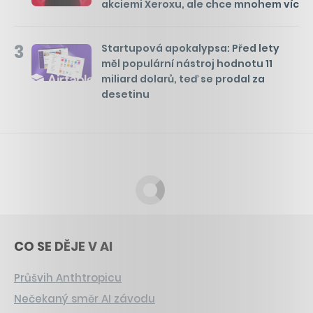
akciemi Xeroxu, ale chce mnohem víc
3
Startupová apokalypsa: Před lety
měl populární nástroj hodnotu 11
miliard dolarů, teď se prodal za
desetinu
CO SE DĚJE V AI
Průšvih Anthtropicu
Nečekaný směr AI závodu