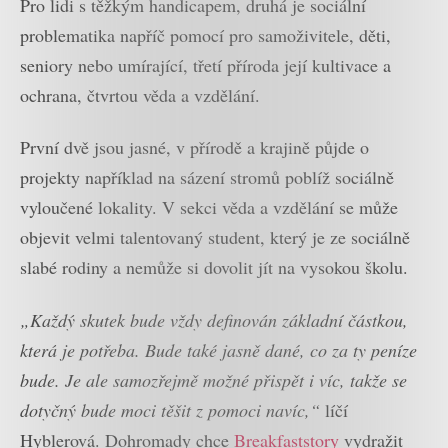
Pro lidi s těžkým handicapem, druhá je sociální
problematika napříč pomocí pro samoživitele, děti,
seniory nebo umírající, třetí příroda její kultivace a
ochrana, čtvrtou věda a vzdělání.
První dvě jsou jasné, v přírodě a krajině půjde o
projekty například na sázení stromů poblíž sociálně
vyloučené lokality. V sekci věda a vzdělání se může
objevit velmi talentovaný student, který je ze sociálně
slabé rodiny a nemůže si dovolit jít na vysokou školu.
„Každý skutek bude vždy definován základní částkou,
která je potřeba. Bude také jasně dané, co za ty peníze
bude. Je ale samozřejmě možné přispět i víc, takže se
dotyčný bude moci těšit z pomoci navíc,“
líčí
Hyblerová. Dohromady chce
Breakfaststory
vydražit