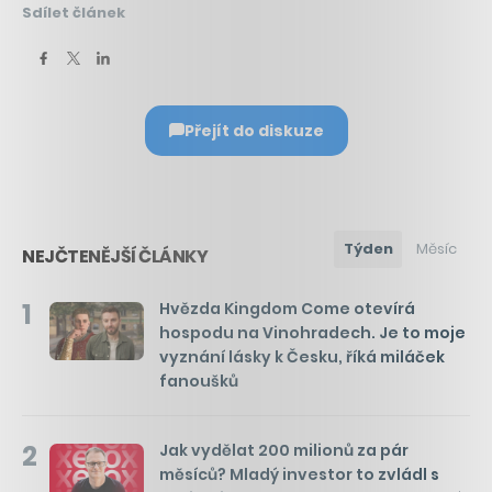
Sdílet článek
Přejít do diskuze
Týden
Měsíc
NEJČTENĚJŠÍ ČLÁNKY
1
Hvězda Kingdom Come otevírá
hospodu na Vinohradech. Je to moje
vyznání lásky k Česku, říká miláček
fanoušků
2
Jak vydělat 200 milionů za pár
měsíců? Mladý investor to zvládl s