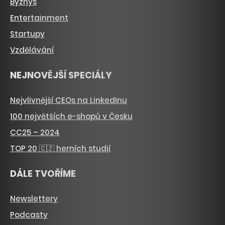
Byznys
Entertainment
Startupy
Vzdělávání
NEJNOVĚJŠÍ SPECIÁLY
Nejvlivnější CEOs na LinkedInu
100 největších e-shopů v Česku
CC25 – 2024
TOP 20 🇨🇿 herních studií
DÁLE TVOŘÍME
Newslettery
Podcasty