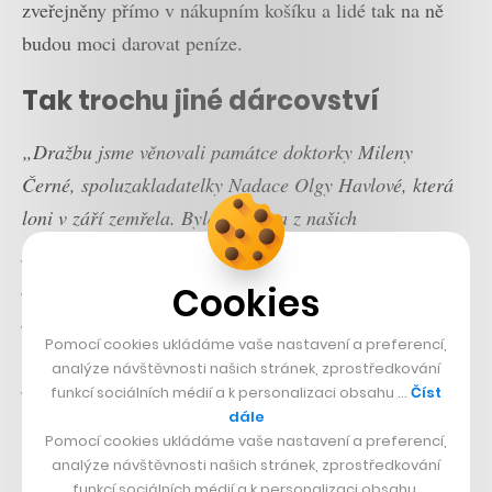
zveřejněny přímo v nákupním košíku a lidé tak na ně
budou moci darovat peníze.
Tak trochu jiné dárcovství
„Dražbu jsme věnovali památce doktorky Mileny
Černé, spoluzakladatelky Nadace Olgy Havlové, která
loni v září zemřela. Byla to jedna z našich
podporovatelek, na podzim získala Stříbrnou medaili za
pomoc v sociální a zdravotní oblasti in memoriam od
Cookies
předsedy Senátu Miloše Vystrčila. Je to ikona a je pro
Pomocí cookies ukládáme vaše nastavení a preferencí,
nás důležité, abychom pokračovali v jejím empatickém
analýze návštěvnosti našich stránek, zprostředkování
přístupu k nemocným i sociálně slabým,
“ říká
funkcí sociálních médií a k personalizaci obsahu …
Číst
Hyblerová. Nadace Olgy Havlové bude na dražbě
dále
Pomocí cookies ukládáme vaše nastavení a preferencí,
participovat jako finanční garant.
analýze návštěvnosti našich stránek, zprostředkování
funkcí sociálních médií a k personalizaci obsahu.