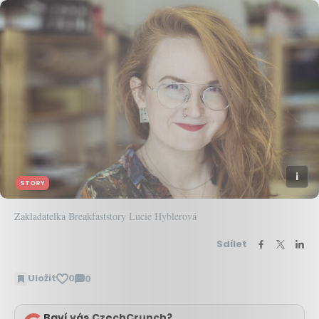
STORY
Zakladatelka Breakfaststory Lucie Hyblerová
Sdílet
Uložit
0
0
Zobrazit
komentáře
Baví vás CzechCrunch?