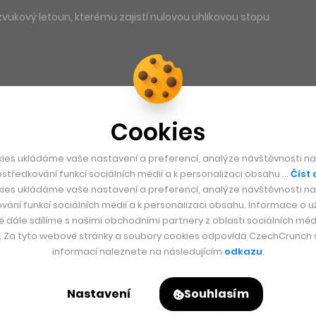
vukový letoun, kterému zajistí nulovou uhlíkovou stopu
Cookies
ies ukládáme vaše nastavení a preferencí, analýze návštěvnosti naš
středkování funkcí sociálních médií a k personalizaci obsahu …
Číst 
ies ukládáme vaše nastavení a preferencí, analýze návštěvnosti naš
vání funkcí sociálních médií a k personalizaci obsahu. Informace o už
é dále sdílíme s našimi obchodními partnery z oblasti sociálních médi
y. Za tyto webové stránky a soubory cookies odpovídá CzechCrunch s.
informací naleznete na následujícím
odkazu
.
Nastavení
Souhlasím