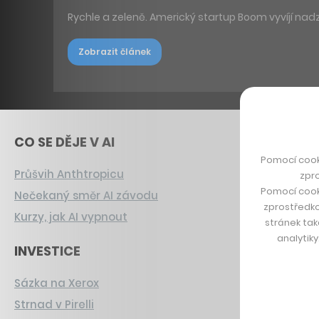
Rychle a zeleně. Americký startup Boom vyvíjí nadz
Zobrazit článek
CO SE DĚJE V AI
Pomocí cook
Průšvih Anthtropicu
zpro
Pomocí cook
Nečekaný směr AI závodu
zprostředko
Kurzy, jak AI vypnout
stránek tak
analytik
INVESTICE
Sázka na Xerox
Strnad v Pirelli