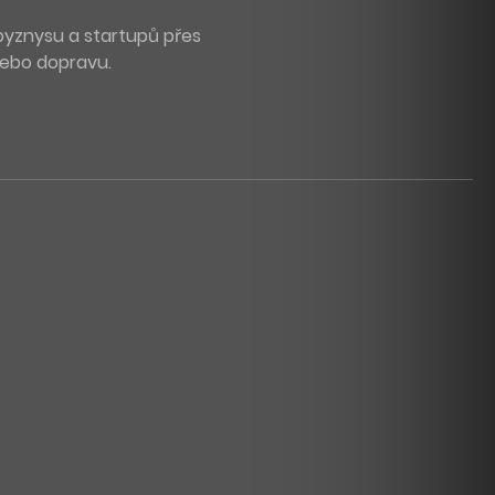
byznysu a startupů přes
 nebo dopravu.