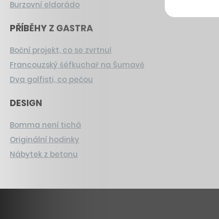
Burzovní eldorádo
PŘÍBĚHY Z GASTRA
Boční projekt, co se zvrtnul
Francouzský šéfkuchař na Šumavě
Dva golfisti, co pečou
DESIGN
Bomma není tichá
Originální hodinky
Nábytek z betonu