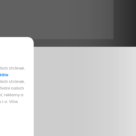
ich stránek,
dále
ich stránek,
ívání našich
í, reklamy a
r.o. Více