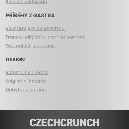
Burzovní eldorádo
PŘÍBĚHY Z GASTRA
Boční projekt, co se zvrtnul
Francouzský šéfkuchař na Šumavě
Dva golfisti, co pečou
DESIGN
Bomma není tichá
Originální hodinky
Nábytek z betonu