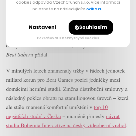
cookies odpovídá CzechCrunch s.r.o. Více informací
pomyslnou tečkou za zakladateli firmy. Začátkem
naleznete na následujícím
odkazu
.
letoška svůj konec v Beat Games oznámila
spoluzakladatelská
dvojice slovenských vývojářů
Nastavení
Souhlasím
Vladimír Hrinčár a Ján Ilavský
. Už před rokem skončil
Pokračovat s nezbytnými cookies
český skladatel Jaroslav Beck, který se k nim u zrodu
Beat Saberu
přidal.
V minulých letech znamenaly tržby v řádech jednotek
miliard korun pro Beat Games pozici jedničky mezi
domácími herními studii. Změna distribuční smlouvy a
následný pokles obratu na stamilionovou úroveň – která
ale stále znamená komfortní umístění v
top 10
největších studií v Česku
– nicméně přinesly
návrat
studia Bohemia Interactive na český videoherní vrchol
.