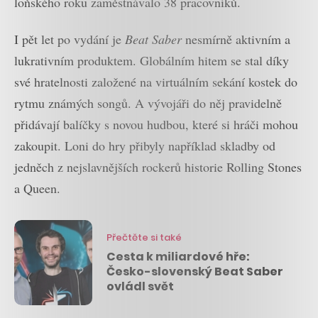
loňského roku zaměstnávalo 38 pracovníků.
I pět let po vydání je
Beat Saber
nesmírně aktivním a
lukrativním produktem. Globálním hitem se stal díky
své hratelnosti založené na virtuálním sekání kostek do
rytmu známých songů. A vývojáři do něj pravidelně
přidávají balíčky s novou hudbou, které si hráči mohou
zakoupit. Loni do hry přibyly například skladby od
jedněch z nejslavnějších rockerů historie Rolling Stones
a Queen.
Přečtěte si také
Cesta k miliardové hře:
Česko-slovenský Beat Saber
ovládl svět