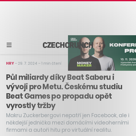
HRY
–
29. 7. 2024
–
1 min čtení
Půl miliardy díky Beat Saberu i
vývoji pro Metu. Českému studiu
Beat Games po propadu opět
vyrostly tržby
Makru Zuckerbergovi nepatří jen Facebook, ale i
někdejší jednička mezi domácími videoherními
firmami a autoři hitu pro virtuální realitu.