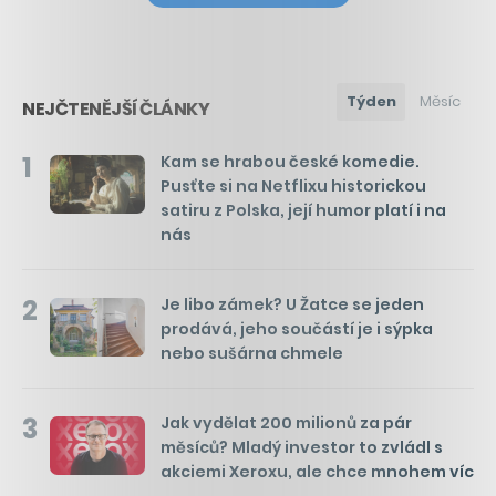
Týden
Měsíc
NEJČTENĚJŠÍ ČLÁNKY
1
Kam se hrabou české komedie.
Pusťte si na Netflixu historickou
satiru z Polska, její humor platí i na
nás
2
Je libo zámek? U Žatce se jeden
prodává, jeho součástí je i sýpka
nebo sušárna chmele
3
Jak vydělat 200 milionů za pár
měsíců? Mladý investor to zvládl s
akciemi Xeroxu, ale chce mnohem víc