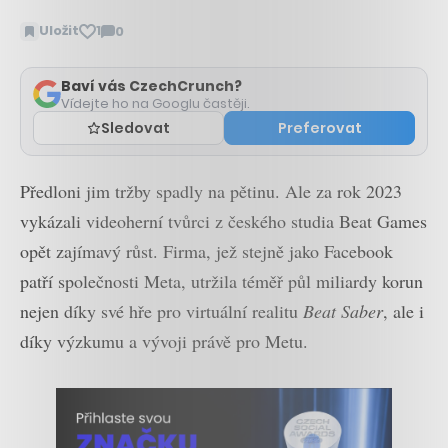
Uložit
1
0
Zobrazit
komentáře
Baví vás CzechCrunch?
Vídejte ho na Googlu častěji.
Sledovat
Preferovat
Předloni jim tržby spadly na pětinu. Ale za rok 2023
vykázali videoherní tvůrci z českého studia Beat Games
opět zajímavý růst. Firma, jež stejně jako Facebook
patří společnosti Meta, utržila téměř půl miliardy korun
nejen díky své hře pro virtuální realitu
Beat
Saber
, ale i
díky výzkumu a vývoji právě pro Metu.