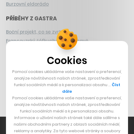
Burzovní eldorádo
PŘÍBĚHY Z GASTRA
Boční projekt, co se zvrtnul
Francouzský šéfkuchař na Šumavě
Dva golfisti, co pečou
Cookies
DESIGN
Pomocí cookies ukládáme vaše nastavení a preferencí,
Bomma není tichá
analýze návštěvnosti našich stránek, zprostředkování
funkcí sociálních médií a k personalizaci obsahu …
Číst
Originální hodinky
dále
Nábytek z betonu
Pomocí cookies ukládáme vaše nastavení a preferencí,
analýze návštěvnosti našich stránek, zprostředkování
funkcí sociálních médií a k personalizaci obsahu.
Informace o užívání našich stránek také dále sdílíme s
našimi obchodními partnery z oblasti sociálních médií,
reklamy a analytiky. Za tyto webové stránky a soubory