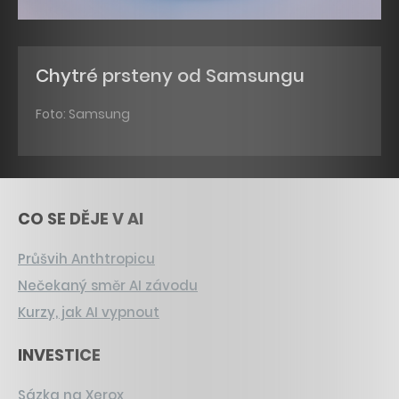
Chytré prsteny od Samsungu
Foto: Samsung
CO SE DĚJE V AI
Průšvih Anthtropicu
Nečekaný směr AI závodu
Kurzy, jak AI vypnout
INVESTICE
Sázka na Xerox