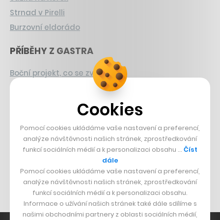
Strnad v Pirelli
Burzovní eldorádo
PŘÍBĚHY Z GASTRA
Boční projekt, co se zvrtnul
Francouzský šéfkuchař na Šumavě
Dva golfisti, co pečou
Cookies
DESIGN
Pomocí cookies ukládáme vaše nastavení a preferencí,
analýze návštěvnosti našich stránek, zprostředkování
Bomma není tichá
funkcí sociálních médií a k personalizaci obsahu …
Číst
dále
Originální hodinky
Pomocí cookies ukládáme vaše nastavení a preferencí,
Nábytek z betonu
analýze návštěvnosti našich stránek, zprostředkování
funkcí sociálních médií a k personalizaci obsahu.
Informace o užívání našich stránek také dále sdílíme s
našimi obchodními partnery z oblasti sociálních médií,