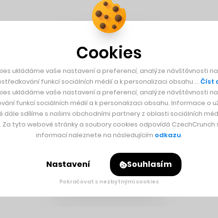
Cookies
ies ukládáme vaše nastavení a preferencí, analýze návštěvnosti naš
středkování funkcí sociálních médií a k personalizaci obsahu …
Číst 
ies ukládáme vaše nastavení a preferencí, analýze návštěvnosti naš
vání funkcí sociálních médií a k personalizaci obsahu. Informace o už
é dále sdílíme s našimi obchodními partnery z oblasti sociálních médi
y. Za tyto webové stránky a soubory cookies odpovídá CzechCrunch s.
informací naleznete na následujícím
odkazu
.
Nastavení
Souhlasím
Pokračovat s nezbytnými cookies