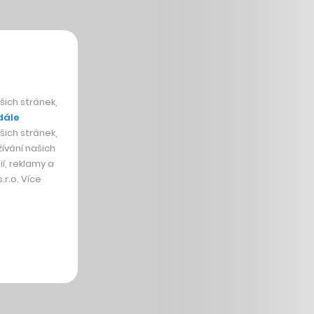
ich stránek,
dále
ich stránek,
ívání našich
í, reklamy a
r.o. Více