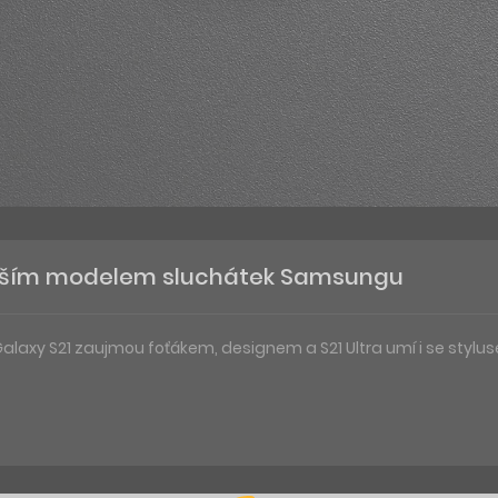
yšším modelem sluchátek Samsungu
alaxy S21 zaujmou foťákem, designem a S21 Ultra umí i se stylu