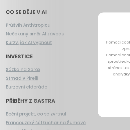
CO SE DĚJE V AI
Průšvih Anthtropicu
Nečekaný směr AI závodu
Pomocí cook
Kurzy, jak AI vypnout
zpro
Pomocí cook
INVESTICE
zprostředko
stránek tak
Sázka na Xerox
analytik
Strnad v Pirelli
Burzovní eldorádo
PŘÍBĚHY Z GASTRA
Boční projekt, co se zvrtnul
Francouzský šéfkuchař na Šumavě