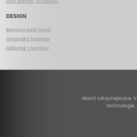
Dva golfisti, co pečou
DESIGN
Bomma není tichá
Originální hodinky
Nábytek z betonu
Hlavní zdroj inspirace
technologie, 