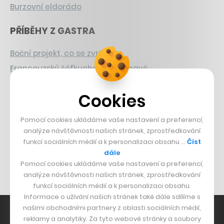
Burzovní eldorádo
PŘÍBĚHY Z GASTRA
Boční projekt, co se zvrtnul
Francouzský šéfkuchař na Šumavě
Dva golfisti, co pečou
Cookies
DESIGN
Pomocí cookies ukládáme vaše nastavení a preferencí,
Bomma není tichá
analýze návštěvnosti našich stránek, zprostředkování
funkcí sociálních médií a k personalizaci obsahu …
Číst
Originální hodinky
dále
Nábytek z betonu
Pomocí cookies ukládáme vaše nastavení a preferencí,
analýze návštěvnosti našich stránek, zprostředkování
funkcí sociálních médií a k personalizaci obsahu.
Informace o užívání našich stránek také dále sdílíme s
našimi obchodními partnery z oblasti sociálních médií,
reklamy a analytiky. Za tyto webové stránky a soubory