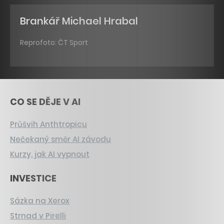
Brankář Michael Hrabal
Reprofoto: ČT Sport
CO SE DĚJE V AI
Průšvih Anthtropicu
Nečekaný směr AI závodu
Kurzy, jak AI vypnout
INVESTICE
Sázka na Xerox
Strnad v Pirelli