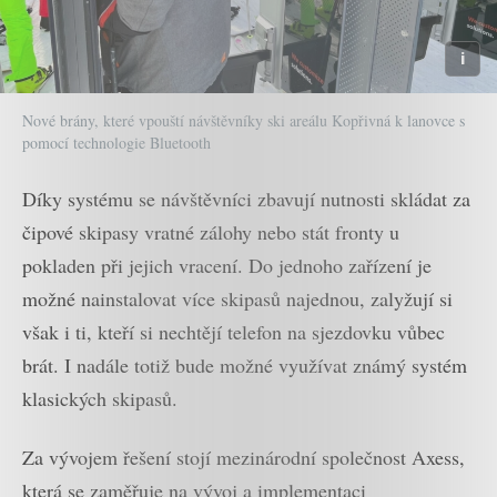
Nové brány, které vpouští návštěvníky ski areálu Kopřivná k lanovce s
pomocí technologie Bluetooth
Díky systému se návštěvníci zbavují nutnosti skládat za
čipové skipasy vratné zálohy nebo stát fronty u
pokladen při jejich vracení. Do jednoho zařízení je
možné nainstalovat více skipasů najednou, zalyžují si
však i ti, kteří si nechtějí telefon na sjezdovku vůbec
brát. I nadále totiž bude možné využívat známý systém
klasických skipasů.
Za vývojem řešení stojí mezinárodní společnost Axess,
která se zaměřuje na vývoj a implementaci