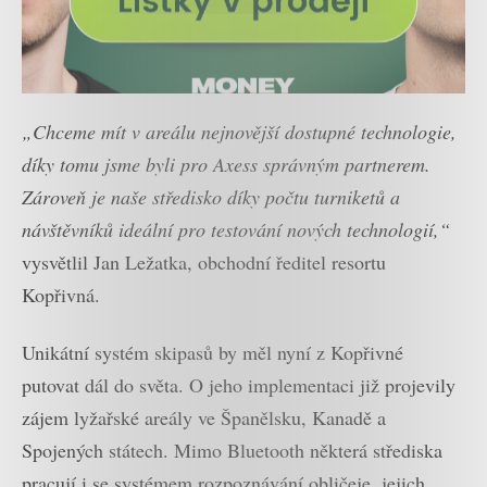
„Chceme mít v areálu nejnovější dostupné technologie,
díky tomu jsme byli pro Axess správným partnerem.
Zároveň je naše středisko díky počtu turniketů a
návštěvníků ideální pro testování nových technologií,“
vysvětlil Jan Ležatka, obchodní ředitel resortu
Kopřivná.
Unikátní systém skipasů by měl nyní z Kopřivné
putovat dál do světa. O jeho implementaci již projevily
zájem lyžařské areály ve Španělsku, Kanadě a
Spojených státech. Mimo Bluetooth některá střediska
pracují i se systémem rozpoznávání obličeje, jejich