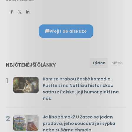
Přejít do diskuze
Týden
Měsíc
NEJČTENĚJŠÍ ČLÁNKY
1
Kam se hrabou české komedie.
Pusťte si na Netflixu historickou
satiru z Polska, její humor platí i na
nás
2
Je libo zámek? U Žatce se jeden
prodává, jeho součástí je i sýpka
nebo sušárna chmele