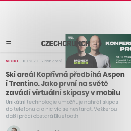
SPORT
–
11. 1. 2023
–
2 min čtení
Ski areál Kopřivná předbíhá Aspen
i Trentino. Jako první na světě
zavádí virtuální skipasy v mobilu
Unikátní technologie umožňuje nahrát skipas
do telefonu a o nic víc se nestarat. Veškerou
další práci obstará Bluetooth.