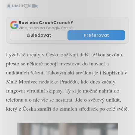
Uložit
0
0
Zobrazit
komentáře
Baví vás CzechCrunch?
Vídejte ho na Googlu častěji.
Sledovat
Preferovat
Lyžařské areály v Česku zažívají další těžkou sezónu,
přesto se některé nebojí investovat do inovací a
unikátních řešení. Takovým ski areálem je i Kopřivná v
Malé Morávce nedaleko Pradědu, kde dnes začaly
fungovat virtuální skipasy. Ty si je možné nahrát do
telefonu a o nic víc se nestarat. Jde o světový unikát,
který z Česka zamíří do zimních středisek po celé světě.