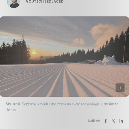
VOJTĚCH SEDLÁČEK
Ski areál Kopřivná zavádí jako první na světě technologii virtuálního
skipasu
Sdílet