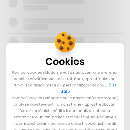
Cookies
Pomocí cookies ukládáme vaše nastavení a preferencí,
analýze návštěvnosti našich stránek, zprostředkování
Jako první bude mít na starosti vstup na vietnamský trh,
funkcí sociálních médií a k personalizaci obsahu …
Číst
kam začne dovážet modely Karoq a Kodiaq. V příštím
dále
Pomocí cookies ukládáme vaše nastavení a preferencí,
roce tam také spustí lokální montáž vozidel. Odhady v
analýze návštěvnosti našich stránek, zprostředkování
současné chvíli pracují s množstvím třiceti tisíc
funkcí sociálních médií a k personalizaci obsahu.
Informace o užívání našich stránek také dále sdílíme s
prodaných vozů ročně s tím, že to může být v budoucnu
našimi obchodními partnery z oblasti sociálních médií,
minimálně o deset tisíc víc.
reklamy a analytiky. Za tyto webové stránky a soubory