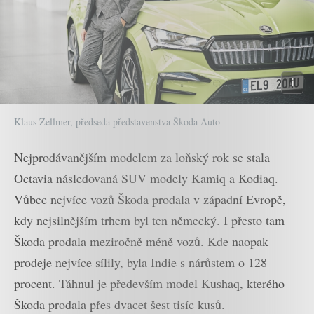
Klaus Zellmer, předseda představenstva Škoda Auto
Nejprodávanějším modelem za loňský rok se stala
Octavia následovaná SUV modely Kamiq a Kodiaq.
Vůbec nejvíce vozů Škoda prodala v západní Evropě,
kdy nejsilnějším trhem byl ten německý. I přesto tam
Škoda prodala meziročně méně vozů. Kde naopak
prodeje nejvíce sílily, byla Indie s nárůstem o 128
procent. Táhnul je především model Kushaq, kterého
Škoda prodala přes dvacet šest tisíc kusů.