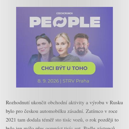
Rozhodnutí ukončit obchodní aktivity a výrobu v Rusku
bylo pro českou automobilku zásadní. Zatímco v roce
2021 tam dodala téměř sto tisíc vozů, o rok později to
bylo jen málo přes osmnáct tisíc aut. Podle zástupců