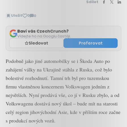
Sdílet
Uložit
0
0
Zobrazit
komentáře
Baví vás CzechCrunch?
Vídejte ho na Googlu častěji.
Sledovat
Preferovat
Podobně jako jiné automobilky se i Škoda Auto po
zahájení války na Ukrajině stáhla z Ruska, což bylo
bolestivé rozhodnutí. Tamní trh byl pro tuzemskou
firmu vlastněnou koncernem Volkswagen jedním z
největších. Nyní prodává vše, co jí v Rusku zbylo, a od
Volkswagenu dostává nový úkol – bude mít na starosti
celý region jihovýchodní Asie, kde v příštím roce začne
s produkcí nových vozů.