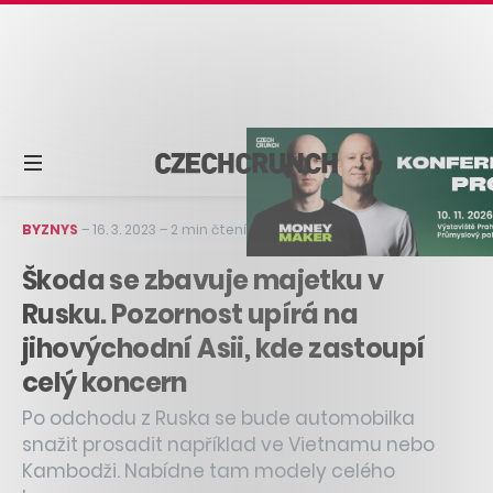
BYZNYS
–
16. 3. 2023
–
2 min čtení
Škoda se zbavuje majetku v
Rusku. Pozornost upírá na
jihovýchodní Asii, kde zastoupí
celý koncern
Po odchodu z Ruska se bude automobilka
snažit prosadit například ve Vietnamu nebo
Kambodži. Nabídne tam modely celého