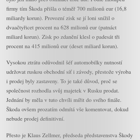
firmy tím Škoda přišla o téměř 700 milionů eur (16,8
miliardy korun). Provozní zisk se jí loni snížil o
dvaačtyřicet procent na 628 milionů eur (patnáct
miliard korun). Zisk po zdanění klesl o padesát tři
procent na 415 milionů eur (deset miliard korun).
Vysokou ztrátu odůvodnil šéf automobilky nutností
udržovat ruskou obchodní síť i závody, přestože výroba
i prodej byly zastaveny. To je také důvod, proč se
společnost rozhodla svůj majetek v Rusku prodat.
Jednání by měla v tuto chvíli mířit do svého finále.
Škoda ovšem prozatím odmítá vše komentovat, dokud
nebude prodej definitivní.
Přesto je Klaus Zellmer, předseda představenstva Škody