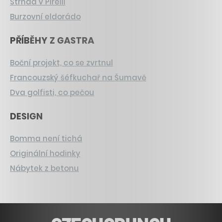
Strnad v Pirelli
Burzovní eldorádo
PŘÍBĚHY Z GASTRA
Boční projekt, co se zvrtnul
Francouzský šéfkuchař na Šumavě
Dva golfisti, co pečou
DESIGN
Bomma není tichá
Originální hodinky
Nábytek z betonu