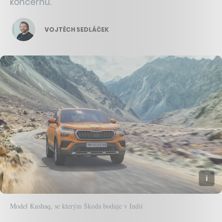
koncernu.
VOJTĚCH SEDLÁČEK
Model Kushaq, se kterým Škoda boduje v Indii