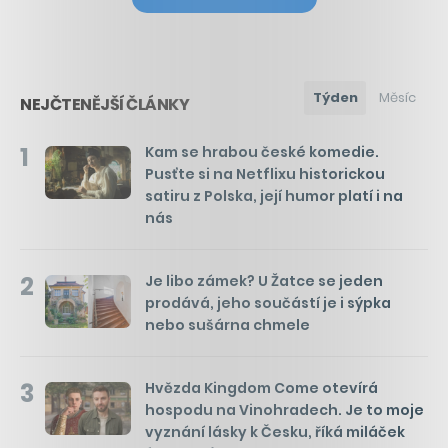
Týden
Měsíc
NEJČTENĚJŠÍ ČLÁNKY
1
Kam se hrabou české komedie.
Pusťte si na Netflixu historickou
satiru z Polska, její humor platí i na
nás
2
Je libo zámek? U Žatce se jeden
prodává, jeho součástí je i sýpka
nebo sušárna chmele
3
Hvězda Kingdom Come otevírá
hospodu na Vinohradech. Je to moje
vyznání lásky k Česku, říká miláček