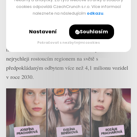
cookies odpovídá CzechCrunch s.r.o. Více informací
I v tomto případě bude hrát klíčovou roli Indie, ve které
naleznete na následujícím
odkazu
.
Škoda vybuduje své exportní centrum, ze kterého budou
vozy doručovány do všech ostatních zemí. Podle člena
Nastavení
Souhlasím
představenstva Škody Auto Martina Jahna je sdružení
Pokračovat s nezbytnými cookies
národů ASEAN s ročním růstem o osm procent
nejrychleji rostoucím regionem na světě s
předpokládaným odbytem více než 4,1 milionu vozidel
v roce 2030.