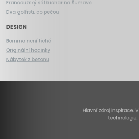
Francouzský šéfkuchař na Šumavě
Dva golfisti, co pečou
DESIGN
Bomma není tichá
Originální hodinky
Nábytek z betonu
Hlavní zdroj inspirace
technologie, 