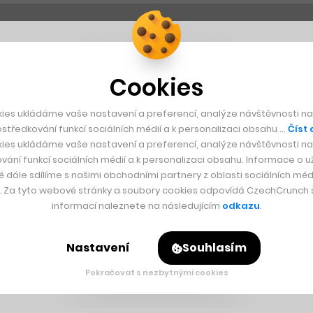
Cookies
ies ukládáme vaše nastavení a preferencí, analýze návštěvnosti naš
středkování funkcí sociálních médií a k personalizaci obsahu …
Číst 
ies ukládáme vaše nastavení a preferencí, analýze návštěvnosti naš
vání funkcí sociálních médií a k personalizaci obsahu. Informace o už
é dále sdílíme s našimi obchodními partnery z oblasti sociálních médi
y. Za tyto webové stránky a soubory cookies odpovídá CzechCrunch s.
informací naleznete na následujícím
odkazu
.
Nastavení
Souhlasím
Pokračovat s nezbytnými cookies