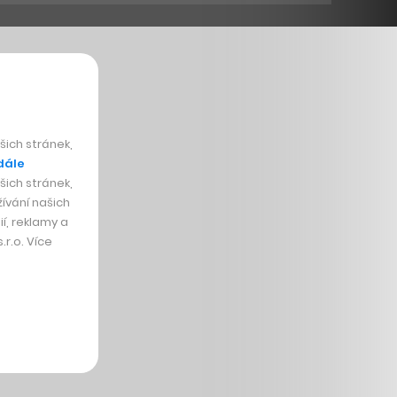
ich stránek,
dále
ich stránek,
ívání našich
í, reklamy a
r.o. Více