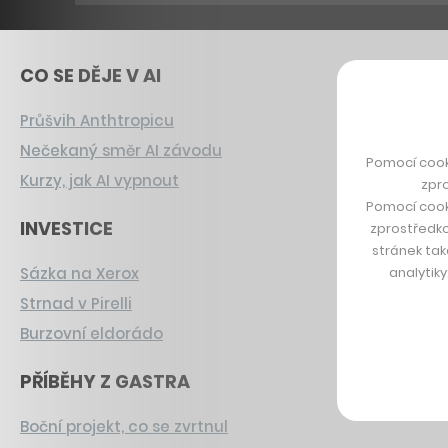
CO SE DĚJE V AI
Průšvih Anthtropicu
Nečekaný směr AI závodu
Pomocí cook
Kurzy, jak AI vypnout
zpro
Pomocí cook
INVESTICE
zprostředko
stránek tak
analytik
Sázka na Xerox
Strnad v Pirelli
Burzovní eldorádo
PŘÍBĚHY Z GASTRA
Boční projekt, co se zvrtnul