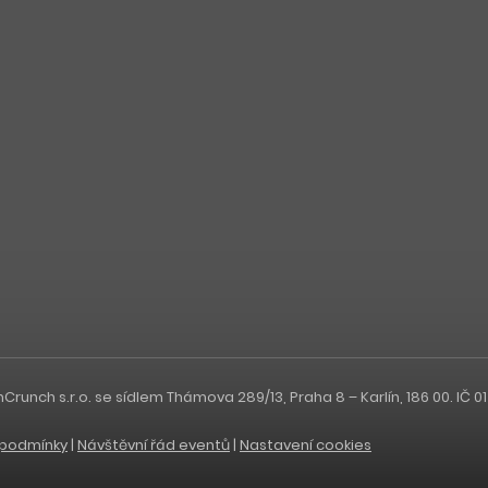
nch s.r.o. se sídlem Thámova 289/13, Praha 8 – Karlín, 186 00. IČ 0
podmínky
|
Návštěvní řád eventů
|
Nastavení cookies