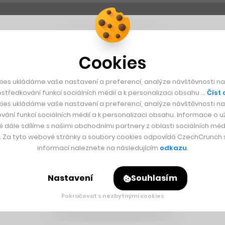
Cookies
ies ukládáme vaše nastavení a preferencí, analýze návštěvnosti naš
středkování funkcí sociálních médií a k personalizaci obsahu …
Číst 
ies ukládáme vaše nastavení a preferencí, analýze návštěvnosti naš
vání funkcí sociálních médií a k personalizaci obsahu. Informace o už
é dále sdílíme s našimi obchodními partnery z oblasti sociálních médi
y. Za tyto webové stránky a soubory cookies odpovídá CzechCrunch s.
informací naleznete na následujícím
odkazu
.
Nastavení
Souhlasím
Pokračovat s nezbytnými cookies