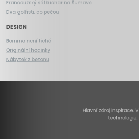
Francouzský šéfkuchař na Šumavě
Dva golfisti, co pečou
DESIGN
Bomma není tichá
Originální hodinky
Nábytek z betonu
Hlavní zdroj inspirace
technologie, 