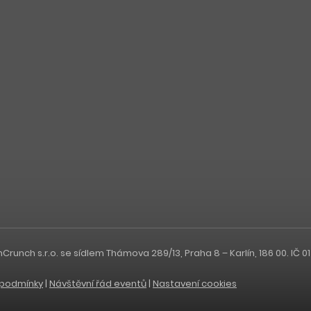
nch s.r.o. se sídlem Thámova 289/13, Praha 8 – Karlín, 186 00. IČ 0
podmínky
|
Návštěvní řád eventů
|
Nastavení cookies