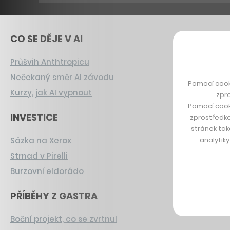
CO SE DĚJE V AI
Průšvih Anthtropicu
Nečekaný směr AI závodu
Pomocí cook
Kurzy, jak AI vypnout
zpro
Pomocí cook
INVESTICE
zprostředko
stránek tak
analytik
Sázka na Xerox
Strnad v Pirelli
Burzovní eldorádo
PŘÍBĚHY Z GASTRA
Boční projekt, co se zvrtnul