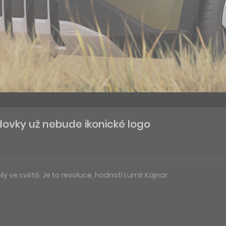
dovky už nebude ikonické logo
ily ve světě. Je to revoluce, hodnotí Lumír Kajnar