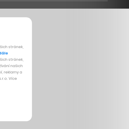
ich stránek,
dále
ich stránek,
ívání našich
í, reklamy a
r.o. Více