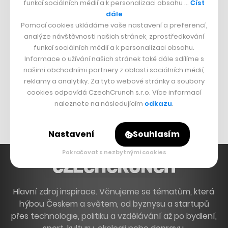
funkcí sociálních médií a k personalizaci obsahu …
Číst
dále
Francouzský šéfkuchař na Šumavě
Pomocí cookies ukládáme vaše nastavení a preferencí,
Dva golfisti, co pečou
analýze návštěvnosti našich stránek, zprostředkování
funkcí sociálních médií a k personalizaci obsahu.
DESIGN
Informace o užívání našich stránek také dále sdílíme s
našimi obchodními partnery z oblasti sociálních médií,
Bomma není tichá
reklamy a analytiky. Za tyto webové stránky a soubory
Originální hodinky
cookies odpovídá CzechCrunch s.r.o. Více informací
naleznete na následujícím
odkazu
.
Nábytek z betonu
Nastavení
Souhlasím
Pokračovat s nezbytnými cookies
Hlavní zdroj inspirace. Věnujeme se tématům, která
hýbou Českem a světem, od byznysu a startupů
přes technologie, politiku a vzdělávání až po bydlení,