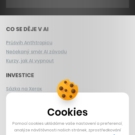
CO SE DĚJE V AI
Průšvih Anthtropicu
Nečekaný směr AI závodu
Kurzy, jak AI vypnout
INVESTICE
Sázka na Xerox
Strnad v Pirelli
Burzovní eldorádo
Cookies
PŘÍBĚHY Z GASTRA
Pomocí cookies ukládáme vaše nastavení a preferencí,
analýze návštěvnosti našich stránek, zprostředkování
Boční projekt, co se zvrtnul