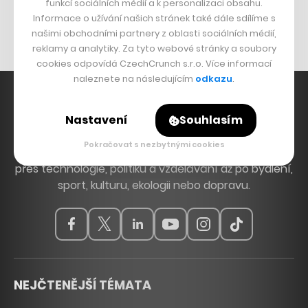
Originální hodinky
funkcí sociálních médií a k personalizaci obsahu.
Informace o užívání našich stránek také dále sdílíme s
Nábytek z betonu
našimi obchodními partnery z oblasti sociálních médií,
reklamy a analytiky. Za tyto webové stránky a soubory
cookies odpovídá CzechCrunch s.r.o. Více informací
naleznete na následujícím
odkazu
.
Nastavení
Souhlasím
Hlavní zdroj inspirace. Věnujeme se tématům, která
Pokračovat s nezbytnými cookies
hýbou Českem a světem, od byznysu a startupů
přes technologie, politiku a vzdělávání až po bydlení,
sport, kulturu, ekologii nebo dopravu.
NEJČTENĚJŠÍ TÉMATA