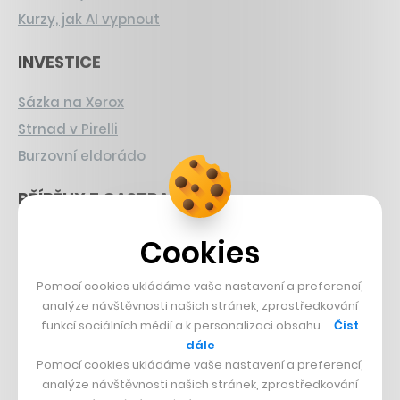
Kurzy, jak AI vypnout
INVESTICE
Sázka na Xerox
Strnad v Pirelli
Burzovní eldorádo
PŘÍBĚHY Z GASTRA
Boční projekt, co se zvrtnul
Cookies
Francouzský šéfkuchař na Šumavě
Pomocí cookies ukládáme vaše nastavení a preferencí,
Dva golfisti, co pečou
analýze návštěvnosti našich stránek, zprostředkování
funkcí sociálních médií a k personalizaci obsahu …
Číst
DESIGN
dále
Pomocí cookies ukládáme vaše nastavení a preferencí,
Bomma není tichá
analýze návštěvnosti našich stránek, zprostředkování