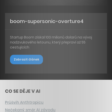
boom-supersonic-overture4
Startup Boom získal 100 milionů dolarů na vývoj
nadzvukového letounu, který přepraví až 55
cestujících
Zobrazit článek
CO SE DĚJE V AI
Průšvih Anthtropicu
Nečekaný směr AI závodu