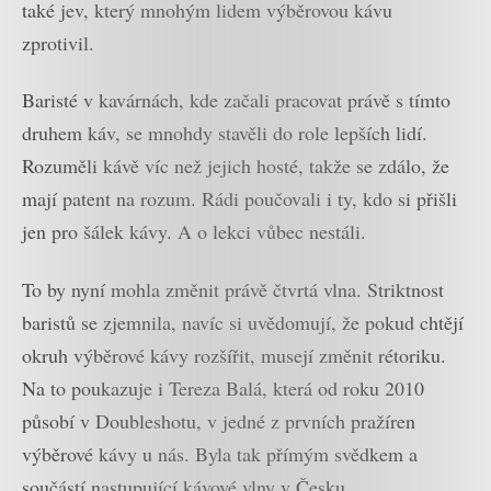
také jev, který mnohým lidem výběrovou kávu
zprotivil.
Baristé v kavárnách, kde začali pracovat právě s tímto
druhem káv, se mnohdy stavěli do role lepších lidí.
Rozuměli kávě víc než jejich hosté, takže se zdálo, že
mají patent na rozum. Rádi poučovali i ty, kdo si přišli
jen pro šálek kávy. A o lekci vůbec nestáli.
To by nyní mohla změnit právě čtvrtá vlna. Striktnost
baristů se zjemnila, navíc si uvědomují, že pokud chtějí
okruh výběrové kávy rozšířit, musejí změnit rétoriku.
Na to poukazuje i Tereza Balá, která od roku 2010
působí v Doubleshotu, v jedné z prvních pražíren
výběrové kávy u nás. Byla tak přímým svědkem a
součástí nastupující kávové vlny v Česku.