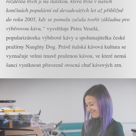
rozdělila bych ji na italskou, která byla v našich
končinách populární od devadesátých let až přibližně
do roku 2005, kdy se pomalu začala tvořit základna pro
výběrovou kávu,“
vysvětluje Petra Veselá,
popularizátorka výběrové kávy a spolumajitelka české
pražírny Naughty Dog. Právě italská kávová kultura se
vyznačuje velmi tmavě praženou kávou, ve které nemá
šanci vyniknout přirozeně ovocná chuť kávových zrn.