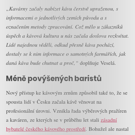
„Kavárny začaly nabízet kávu čerstvě upraženou, s
informacemi o jednotlivých zemích původu a s
označením metody zpracování. Což mělo u zákazníků
úspěch a kávová kultura u nás začala doslova rozkvétat.
Lidé najednou věděli, odkud přesně káva pochází,
dostaly se k nim informace o samotných farmářích, jak
daná káva bude chutnat a proč,“
doplňuje Veselá.
Méně povýšených baristů
Nový přístup ke kávovým zrnům způsobil také to, že se
spousta lidí v Česku začala kávě věnovat na
profesionální úrovni. Vznikla řada výběrových pražíren
a kaváren, ze kterých se v průběhu let stali
zásadní
hybatelé českého kávového prostředí
. Bohužel ale nastal