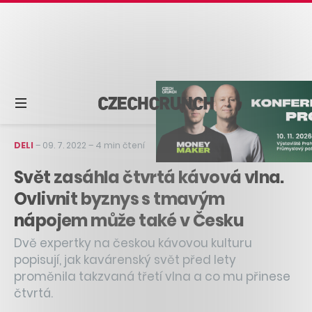
DELI
–
09. 7. 2022
–
4 min čtení
Svět zasáhla čtvrtá kávová vlna.
Ovlivnit byznys s tmavým
nápojem může také v Česku
Dvě expertky na českou kávovou kulturu
popisují, jak kavárenský svět před lety
proměnila takzvaná třetí vlna a co mu přinese
čtvrtá.