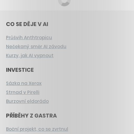
CO SE DĚJE V AI
Průšvih Anthtropicu
Nečekaný směr AI závodu
Kurzy, jak AI vypnout
INVESTICE
Sázka na Xerox
Strnad v Pirelli
Burzovní eldorádo
PŘÍBĚHY Z GASTRA
Boční projekt, co se zvrtnul