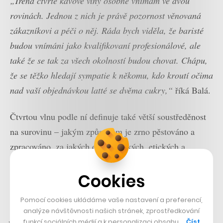
„Trend čtvrté kávové vlny osobně vnímám ve dvou
rovinách. Jednou z nich je právě pozornost věnovaná
zákazníkovi a péči o něj. Ráda bych viděla, že baristé
budou vnímáni jako kvalifikovaní profesionálové, ale
také že se tak za všech okolností budou chovat. Chápu,
že se těžko hledají sympatie k někomu, kdo kroutí očima
nad vaší objednávkou latté se dvěma cukry,“
říká Balá.
Čtvrtou vlnu podle ní definuje také větší soustředěnost
na surovinu – jakým způsobem je zrno pěstováno a
zpracováno, za jakých ekonomických, etických a
ekologických podmínek se k nám dostává.
Cookies
Podle Petry Veselé přinese čtvrtá kávová vlna změny
Pomocí cookies ukládáme vaše nastavení a preferencí,
také na poli samotné produkce kávy.
„Co se nyní mění,
analýze návštěvnosti našich stránek, zprostředkování
jsou experimenty s různými odrůdami, které jsou
funkcí sociálních médií a k personalizaci obsahu …
Číst