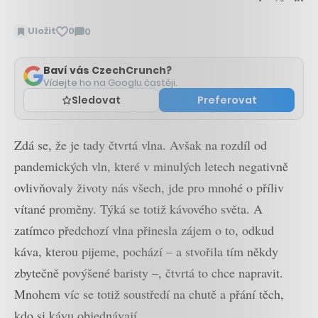
Uložit
0
0
Zobrazit
komentáře
Baví vás CzechCrunch?
Vídejte ho na Googlu častěji.
Sledovat
Preferovat
Zdá se, že je tady čtvrtá vlna. Avšak na rozdíl od
pandemických vln, které v minulých letech negativně
ovlivňovaly životy nás všech, jde pro mnohé o příliv
vítané proměny. Týká se totiž kávového světa. A
zatímco předchozí vlna přinesla zájem o to, odkud
káva, kterou pijeme, pochází – a stvořila tím někdy
zbytečně povýšené baristy –, čtvrtá to chce napravit.
Mnohem víc se totiž soustředí na chutě a přání těch,
kdo si kávu objednávají.