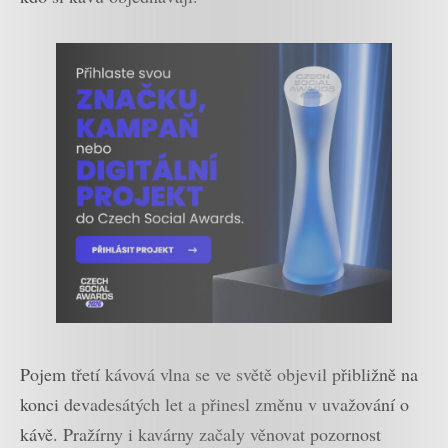
Pojem třetí kávová vlna se ve světě objevil přibližně na
konci devadesátých let a přinesl změnu v uvažování o
kávě. Pražírny i kavárny začaly věnovat pozornost