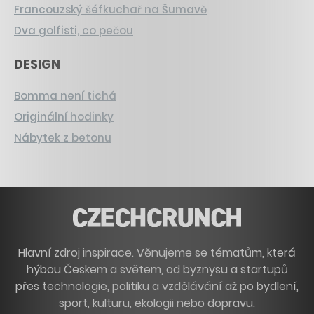
Francouzský šéfkuchař na Šumavě
Dva golfisti, co pečou
DESIGN
Bomma není tichá
Originální hodinky
Nábytek z betonu
Hlavní zdroj inspirace. Věnujeme se tématům, která
hýbou Českem a světem, od byznysu a startupů
přes technologie, politiku a vzdělávání až po bydlení,
sport, kulturu, ekologii nebo dopravu.