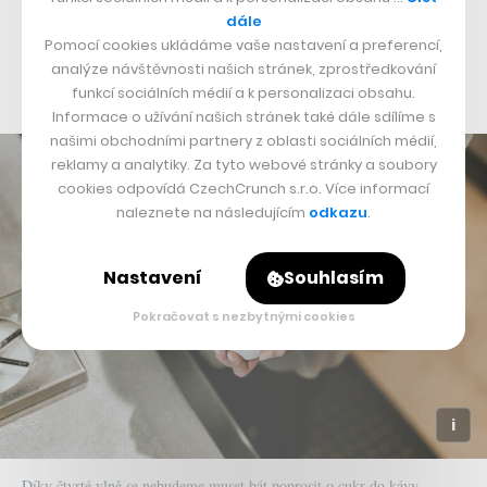
odolnější vůči škůdcům, ale zároveň nabídnou i
dále
Pomocí cookies ukládáme vaše nastavení a preferencí,
zajímavější chuťový profil. Dále se také prohlubuje
analýze návštěvnosti našich stránek, zprostředkování
využívání speciálních metod při zpracování kávy.“
funkcí sociálních médií a k personalizaci obsahu.
Informace o užívání našich stránek také dále sdílíme s
našimi obchodními partnery z oblasti sociálních médií,
reklamy a analytiky. Za tyto webové stránky a soubory
cookies odpovídá CzechCrunch s.r.o. Více informací
naleznete na následujícím
odkazu
.
Nastavení
Souhlasím
Pokračovat s nezbytnými cookies
Díky čtvrté vlně se nebudeme muset bát poprosit o cukr do kávy