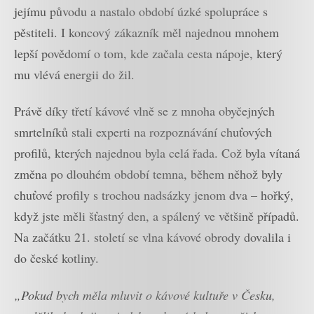
jejímu původu a nastalo období úzké spolupráce s
pěstiteli. I koncový zákazník měl najednou mnohem
lepší povědomí o tom, kde začala cesta nápoje, který
mu vlévá energii do žil.
Právě díky třetí kávové vlně se z mnoha obyčejných
smrtelníků stali experti na rozpoznávání chuťových
profilů, kterých najednou byla celá řada. Což byla vítaná
změna po dlouhém období temna, během něhož byly
chuťové profily s trochou nadsázky jenom dva – hořký,
když jste měli šťastný den, a spálený ve většině případů.
Na začátku 21. století se vlna kávové obrody dovalila i
do české kotliny.
„Pokud bych měla mluvit o kávové kultuře v Česku,