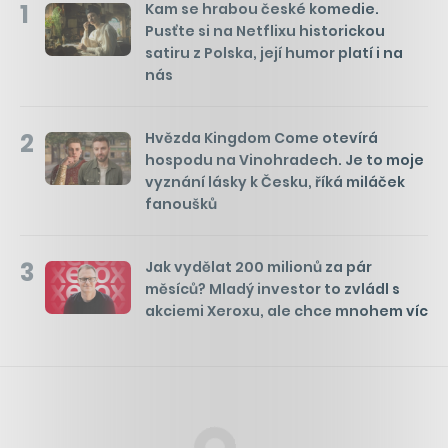
1
Kam se hrabou české komedie.
Pusťte si na Netflixu historickou
satiru z Polska, její humor platí i na
nás
2
Hvězda Kingdom Come otevírá
hospodu na Vinohradech. Je to moje
vyznání lásky k Česku, říká miláček
fanoušků
3
Jak vydělat 200 milionů za pár
měsíců? Mladý investor to zvládl s
akciemi Xeroxu, ale chce mnohem víc