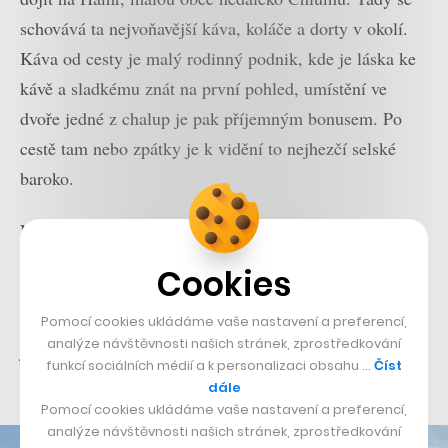
schovává ta nejvoňavější káva, koláče a dorty v okolí.
Káva od cesty je malý rodinný podnik, kde je láska ke
kávě a sladkému znát na první pohled, umístění ve
dvoře jedné z chalup je pak příjemným bonusem. Po
cestě tam nebo zpátky je k vidění to nejhezčí selské
baroko.
Na druhou stranu od Hejtmanu se nachází rybník
Staňkov, u něj pak bistro U Sumečka. Je to sice rychlé
Cookies
občerstvení, ale za zdejší ryby by se nestyděla žádná
vyhlášená restaurace. Jen pozor – bistro U Sumečka už
Pomocí cookies ukládáme vaše nastavení a preferencí,
analýze návštěvnosti našich stránek, zprostředkování
je vyhlášené, a tak tu bývají opřené desítky kol
funkcí sociálních médií a k personalizaci obsahu …
Číst
projíždějících cyklistů.
dále
Pomocí cookies ukládáme vaše nastavení a preferencí,
analýze návštěvnosti našich stránek, zprostředkování