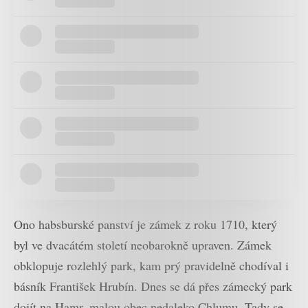
Ono habsburské panství je zámek z roku 1710, který
byl ve dvacátém století neobarokně upraven. Zámek
obklopuje rozlehlý park, kam prý pravidelně chodíval i
básník František Hrubín. Dnes se dá přes zámecký park
dojít na Hamr, malou obec nedaleko Chlumu. Tady se