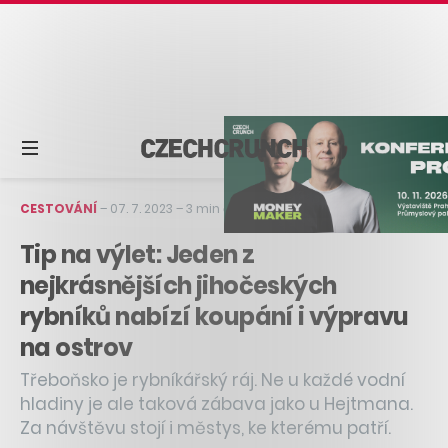
CESTOVÁNÍ
–
07. 7. 2023
–
3 min čtení
Tip na výlet: Jeden z
nejkrásnějších jihočeských
rybníků nabízí koupání i výpravu
na ostrov
Třeboňsko je rybníkářský ráj. Ne u každé vodní
hladiny je ale taková zábava jako u Hejtmana.
Za návštěvu stojí i městys, ke kterému patří.