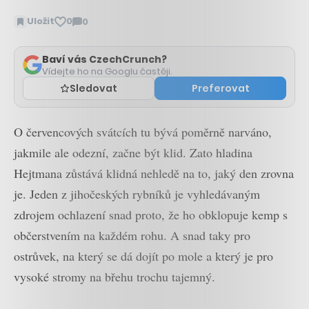
Uložit
0
0
Zobrazit
komentáře
Baví vás CzechCrunch?
Vídejte ho na Googlu častěji.
Sledovat
Preferovat
O červencových svátcích tu bývá poměrně narváno,
jakmile ale odezní, začne být klid. Zato hladina
Hejtmana zůstává klidná nehledě na to, jaký den zrovna
je. Jeden z jihočeských rybníků je vyhledávaným
zdrojem ochlazení snad proto, že ho obklopuje kemp s
občerstvením na každém rohu. A snad taky pro
ostrůvek, na který se dá dojít po mole a který je pro
vysoké stromy na břehu trochu tajemný.