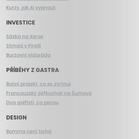
Kurzy, jak AI vypnout
INVESTICE
Sázka na Xerox
Strnad v Pirelli
Burzovní eldorádo
PŘÍBĚHY Z GASTRA
Boční projekt, co se zvrtnul
Francouzský šéfkuchař na Šumavě
Dva golfisti, co pečou
DESIGN
Bomma není tichá