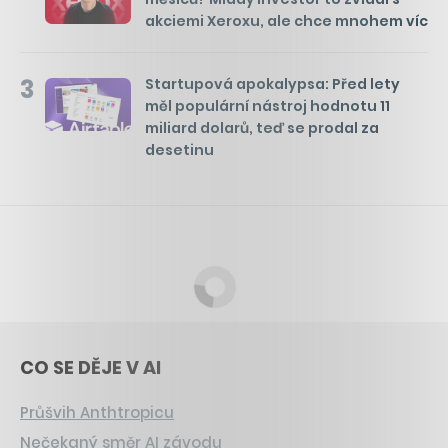
akciemi Xeroxu, ale chce mnohem víc
3
Startupová apokalypsa: Před lety
měl populární nástroj hodnotu 11
miliard dolarů, teď se prodal za
desetinu
CO SE DĚJE V AI
Průšvih Anthtropicu
Nečekaný směr AI závodu