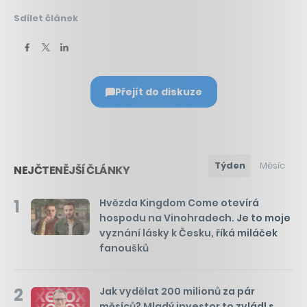
Sdílet článek
Přejít do diskuze
Týden
Měsíc
NEJČTENĚJŠÍ ČLÁNKY
1
Hvězda Kingdom Come otevírá
hospodu na Vinohradech. Je to moje
vyznání lásky k Česku, říká miláček
fanoušků
2
Jak vydělat 200 milionů za pár
měsíců? Mladý investor to zvládl s