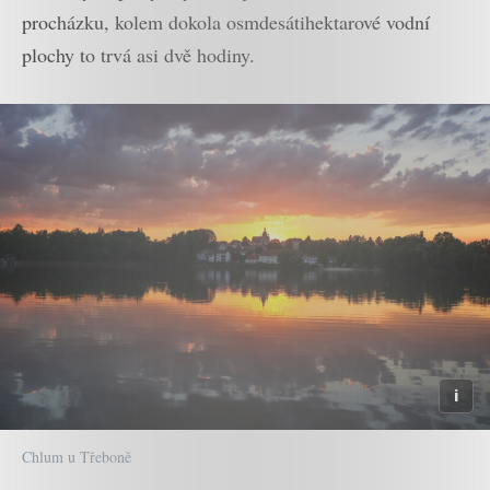
procházku, kolem dokola osmdesátihektarové vodní
plochy to trvá asi dvě hodiny.
Chlum u Třeboně