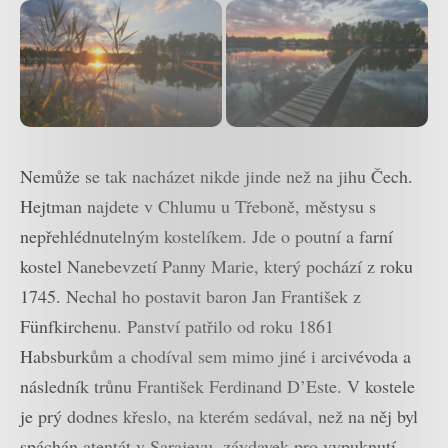
Nemůže se tak nacházet nikde jinde než na jihu Čech.
Hejtman najdete v Chlumu u Třeboně, městysu s
nepřehlédnutelným kostelíkem. Jde o poutní a farní
kostel Nanebevzetí Panny Marie, který pochází z roku
1745. Nechal ho postavit baron Jan František z
Fünfkirchenu. Panství patřilo od roku 1861
Habsburkům a chodíval sem mimo jiné i arcivévoda a
následník trůnu František Ferdinand D’Este. V kostele
je prý dodnes křeslo, na kterém sedával, než na něj byl
spáchán atentát v Sarajevu, závdavek pro vypuknutí