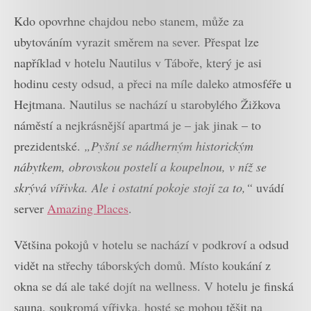
Kdo opovrhne chajdou nebo stanem, může za
ubytováním vyrazit směrem na sever. Přespat lze
například v hotelu Nautilus v Táboře, který je asi
hodinu cesty odsud, a přeci na míle daleko atmosféře u
Hejtmana. Nautilus se nachází u starobylého Žižkova
náměstí a nejkrásnější apartmá je – jak jinak – to
prezidentské.
„Pyšní se nádherným historickým
nábytkem, obrovskou postelí a koupelnou, v níž se
skrývá vířivka. Ale i ostatní pokoje stojí za to,“
uvádí
server
Amazing Places
.
Většina pokojů v hotelu se nachází v podkroví a odsud
vidět na střechy táborských domů. Místo koukání z
okna se dá ale také dojít na wellness. V hotelu je finská
sauna, soukromá vířivka, hosté se mohou těšit na