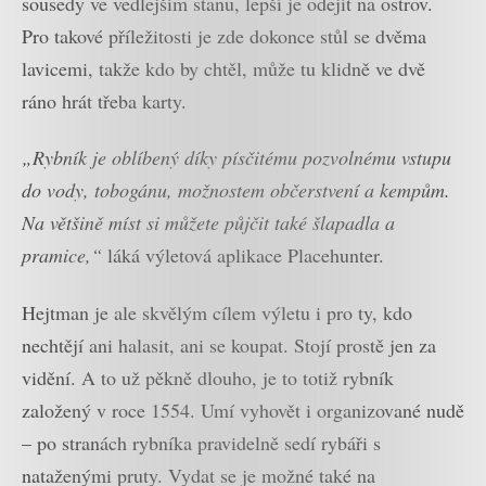
sousedy ve vedlejším stanu, lepší je odejít na ostrov.
Pro takové příležitosti je zde dokonce stůl se dvěma
lavicemi, takže kdo by chtěl, může tu klidně ve dvě
ráno hrát třeba karty.
„Rybník je oblíbený díky písčitému pozvolnému vstupu
do vody, tobogánu, možnostem občerstvení a kempům.
Na většině míst si můžete půjčit také šlapadla a
pramice,“
láká výletová aplikace Placehunter.
Hejtman je ale skvělým cílem výletu i pro ty, kdo
nechtějí ani halasit, ani se koupat. Stojí prostě jen za
vidění. A to už pěkně dlouho, je to totiž rybník
založený v roce 1554. Umí vyhovět i organizované nudě
– po stranách rybníka pravidelně sedí rybáři s
nataženými pruty. Vydat se je možné také na