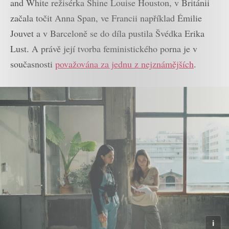
and White režisérka Shine Louise Houston, v Británii
začala točit Anna Span, ve Francii například Émilie
Jouvet a v Barceloně se do díla pustila Švédka Erika
Lust. A právě její tvorba feministického porna je v
současnosti
považována za jednu z nejznámějších
.