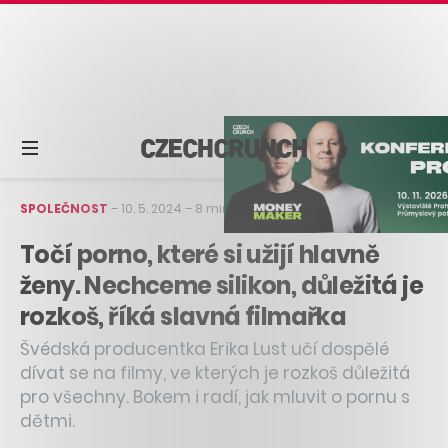
SPOLEČNOST
–
10. 5. 2024
–
8 min čtení
Točí porno, které si užijí hlavně
ženy. Nechceme silikon, důležitá je
rozkoš, říká slavná filmařka
Švédská producentka Erika Lust učí dospělé
dívat se na filmy, ve kterých je rozkoš důležitá
pro všechny. Bokem i radí, jak mluvit o pornu s
dětmi.