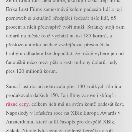
Erika Lust Films zaměstnává kolem padesáti lidí a její
pornoweb si aktuálně předplácí šedesát tisíc lidí, 65
procent z nich překvapivě tvoří muži. Stránky stojí osm
dolarů na měsíc (což vychází na asi 185 korun), a
přestože autorka nechce zveřejňovat přesná čísla,
hrubým odhadem lze dopočítat, že ročně vybere jen od
fanoušků něco mezi pěti a šesti miliony dolarů, tedy
přes 120 milionů korun.
Sama Lust dosud režírovala přes 130 krátkých filmů a
produkovala dalších 150. Její filmy zároveň sbírají i
různé ceny
, celkem jich má na svém kontě padesát šest.
Naposledy v loňském roce na XBiz Europa Awards v
Amsterdamu, které udílí časopis pro dospělé XBiz,
získala Nicole Kitt cenu za nejlepší herečku v roli