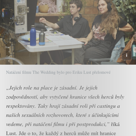
Natáčení filmu The Wedding bylo pro Eriku Lust přelomové
„Jejich role na place je zásadní. Je jejich
zodpovědností, aby vytyčené hranice všech herců byly
respektovány. Taky hrají zásadní roli při castingu a
našich sexuálních rozhovorech, které s účinkujícími
vedeme, při natáčení filmu i při postprodukci,”
říká
Lust. Jde o to, že každý z herců může mít hranice