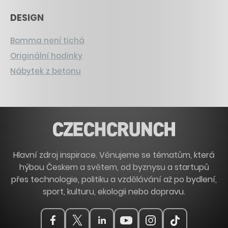
DESIGN
Bomma není tichá
Originální hodinky
Nábytek z betonu
Hlavní zdroj inspirace. Věnujeme se tématům, která
hýbou Českem a světem, od byznysu a startupů
přes technologie, politiku a vzdělávání až po bydlení,
sport, kulturu, ekologii nebo dopravu.