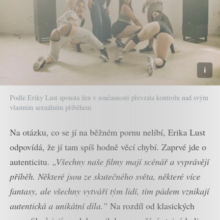
Podle Eriky Lust spousta žen v současnosti převzala kontrolu nad svým
vlastním sexuálním příběhem
Na otázku, co se jí na běžném pornu nelíbí, Erika Lust
odpovídá, že jí tam spíš hodně věcí chybí. Zaprvé jde o
autenticitu.
„Všechny naše filmy mají scénář a vyprávějí
příběh. Některé jsou ze skutečného světa, některé více
fantasy, ale všechny vytváří tým lidí, tím pádem vznikají
autentická a unikátní díla.”
Na rozdíl od klasických