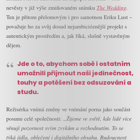
nevěsty v již výše zmiňovaném snímku
The Wedding
.
Ten je přitom přelomovým i pro samotnou Eriku Lust –
považuje ho za svůj dosud nejambicióznější projekt s
autentickým prostředím a, jak říká, slušně vystavěným
dějem.
Jde o to, abychom sobě i ostatním
umožnili přijmout naši jedinečnost,
touhy a potěšení bez odsuzování a
studu.
Režisérka vnímá změny ve vnímání porna jako součást
posunu celé společnosti:
„Žijeme ve světě, kde lidé více
věnují pozornost svým zvykům a rozhodnutím. To se
týká jídla, oblečení i digitálního obsahu. Budoucnost