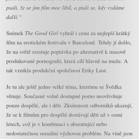
psali, že se jim film moc líbil, a ptali se, kdy vydáme
další.“
Snímek
The Good Girl
vyhrál i cenu za nejlepší krátký
film na erotickém festivalu v Barceloně. Tehdy jí došlo,
že na světě existuje poptávka po alternativě k masově
produkované pornografii, která cílí hlavně na muže. A
tak vznikla produkční společnost Eriky Lust.
Je tu ale ještě jedno velké téma, kterému se Švédka
věnuje. Současné volně dostupné porno neovlivňuje
pouze dospělé, ale i děti. Zkušenosti odborníků ukazují,
že se k filmům pro dospělé dostávají děti už v osmi
letech, což je v kombinaci s absentující nebo
nedostatečnou sexuální výchovou problém. Na vině jsou