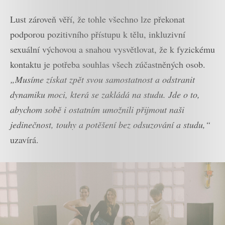
Lust zároveň věří, že tohle všechno lze překonat
podporou pozitivního přístupu k tělu, inkluzivní
sexuální výchovou a snahou vysvětlovat, že k fyzickému
kontaktu je potřeba souhlas všech zúčastněných osob.
„Musíme získat zpět svou samostatnost a odstranit
dynamiku moci, která se zakládá na studu. Jde o to,
abychom sobě i ostatním umožnili přijmout naši
jedinečnost, touhy a potěšení bez odsuzování a studu,“
uzavírá.