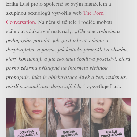
Erika Lust proto společně se svým manželem a
skupinou sexuologů vytvořila web
The Porn
Conversation.
Na něm si učitelé i rodiče mohou
stáhnout edukativní materiály.
„Chceme rodinám a
pedagogům poradit, jak začít mluvit s dětmi a
dospívajícími o pornu, jak kriticky přemýšlet o obsahu,
který konzumují, a jak zkoumat škodlivá poselství, která
porno zdarma přístupné na internetu většinou
propaguje, jako je objektivizace dívek a žen, rasismus,
násilí a sexualizace dospívajících,“
vysvětluje Lust.