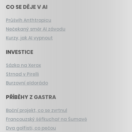
CO SE DĚJE V AI
Průšvih Anthtropicu
Nečekaný směr AI závodu
Kurzy, jak AI vypnout
INVESTICE
Sázka na Xerox
Strnad v Pirelli
Burzovní eldorádo
PŘÍBĚHY Z GASTRA
Boční projekt, co se zvrtnul
Francouzský šéfkuchař na Šumavě
Dva golfisti, co pečou