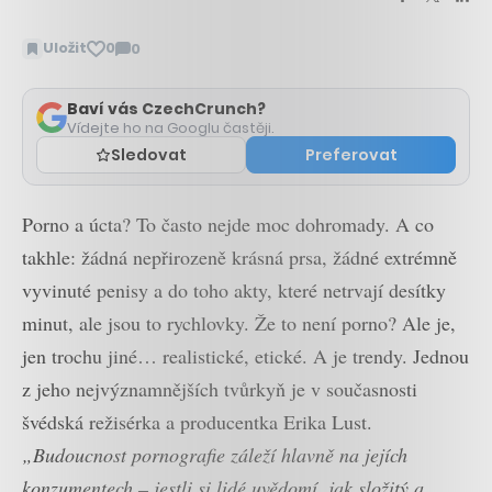
Uložit
0
0
Zobrazit
komentáře
Baví vás CzechCrunch?
Vídejte ho na Googlu častěji.
Sledovat
Preferovat
Porno a úcta? To často nejde moc dohromady. A co
takhle: žádná nepřirozeně krásná prsa, žádné extrémně
vyvinuté penisy a do toho akty, které netrvají desítky
minut, ale jsou to rychlovky. Že to není porno? Ale je,
jen trochu jiné… realistické, etické. A je trendy. Jednou
z jeho nejvýznamnějších tvůrkyň je v současnosti
švédská režisérka a producentka Erika Lust.
„Budoucnost pornografie záleží hlavně na jejích
konzumentech – jestli si lidé uvědomí, jak složitý a