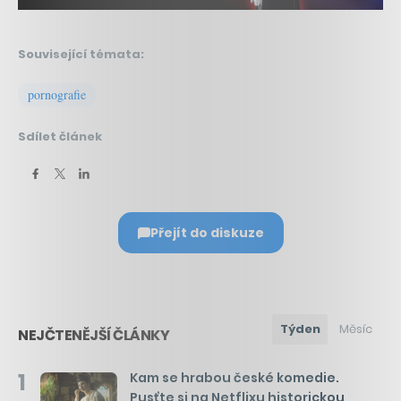
Související témata:
pornografie
Sdílet článek
Přejít do diskuze
Týden
Měsíc
NEJČTENĚJŠÍ ČLÁNKY
1
Kam se hrabou české komedie.
Pusťte si na Netflixu historickou