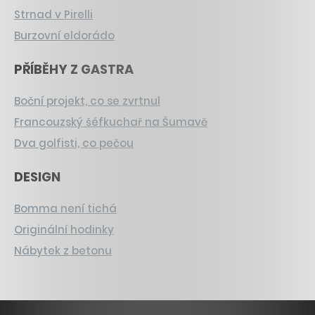
Strnad v Pirelli
Burzovní eldorádo
PŘÍBĚHY Z GASTRA
Boční projekt, co se zvrtnul
Francouzský šéfkuchař na Šumavě
Dva golfisti, co pečou
DESIGN
Bomma není tichá
Originální hodinky
Nábytek z betonu