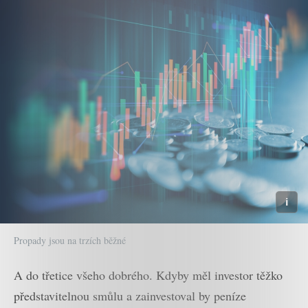
Propady jsou na trzích běžné
A do třetice všeho dobrého. Kdyby měl investor těžko
představitelnou smůlu a zainvestoval by peníze