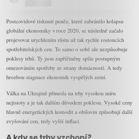
Postcovidové tisknutí peněz, které zabránilo kolapsu
globální ekonomiky v roce 2020, se následně začalo
projevovat urychlením růstu už tak rychle rostoucích
spotřebitelských cen. To samo o sobě ale nezpůsobuje
poklesy trhů. Ty jsou zapříčiněny spíše postupným
omezováním spotřeby ze strany domácností. A tedy
hrozbou stagnace ekonomik vyspělých zemí.
Válka na Ukrajině přinesla na trhy vysokou míru
nejistoty a je tak dalším důvodem poklesu. Vysoké ceny
hlavně energetických komodit a obilovin způsobují další
zvyšování cen, tedy vyšší inflaci.
A kdy se trhy vzchopí?