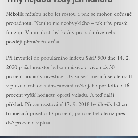
Několik měsíců nebo let rostou a pak se mohou dočasně
propadnout. Není to nic neobvyklého – tak trhy prostě
fungují. V minulosti byl každý propad dříve nebo
později přeměněn v růst.
Při investici do populárního indexu S&P 500 dne 14. 2.
2020 přišel investor během měsíce o více než 30
procent hodnoty investice. Už za šest měsíců se ale ocitl
v plusu a rok od zainvestování mělo jeho portfolio o 16
procent vyšší hodnotu oproti vkladu. A teď další
příklad. Při zainvestování 17. 9. 2018 by člověk během
tří měsíců přišel o 17 procent, po roce byl ale už přes
dvě procenta v plusu.