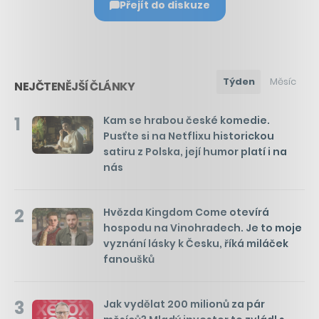
Přejít do diskuze
Týden
Měsíc
NEJČTENĚJŠÍ ČLÁNKY
1
Kam se hrabou české komedie.
Pusťte si na Netflixu historickou
satiru z Polska, její humor platí i na
nás
2
Hvězda Kingdom Come otevírá
hospodu na Vinohradech. Je to moje
vyznání lásky k Česku, říká miláček
fanoušků
3
Jak vydělat 200 milionů za pár