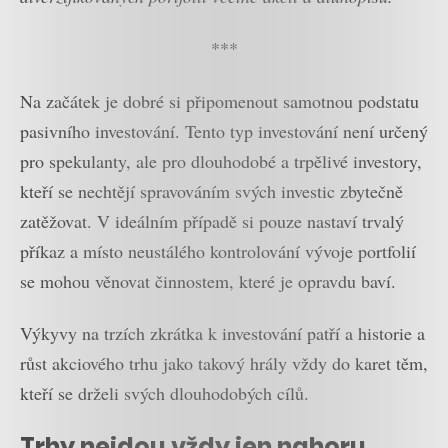
***
Na začátek je dobré si připomenout samotnou podstatu
pasivního investování. Tento typ investování není určený
pro spekulanty, ale pro dlouhodobé a trpělivé investory,
kteří se nechtějí spravováním svých investic zbytečně
zatěžovat. V ideálním případě si pouze nastaví trvalý
příkaz a místo neustálého kontrolování vývoje portfolií
se mohou věnovat činnostem, které je opravdu baví.
Výkyvy na trzích zkrátka k investování patří a historie a
růst akciového trhu jako takový hrály vždy do karet těm,
kteří se drželi svých dlouhodobých cílů.
Trhy nejdou vždy jen nahoru