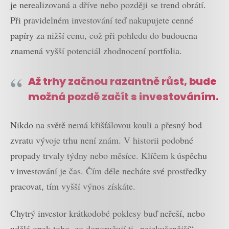
je nerealizovaná a dříve nebo později se trend obrátí.
Při pravidelném investování teď nakupujete cenné
papíry za nižší cenu, což při pohledu do budoucna
znamená vyšší potenciál zhodnocení portfolia.
Až trhy začnou razantně růst, bude
možná pozdě začít s investováním.
Nikdo na světě nemá křišťálovou kouli a přesný bod
zvratu vývoje trhu není znám. V historii podobné
propady trvaly týdny nebo měsíce. Klíčem k úspěchu
v investování je čas. Čím déle necháte své prostředky
pracovat, tím vyšší výnos získáte.
Chytrý investor krátkodobé poklesy buď neřeší, nebo
udělá opak toho, co doporučují ti „nejzkušenější“