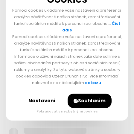
mohl tak prodat pouze jedno zařízení. Dostal se do
velmi výhodné situace (kdy poptávka převýšila
Pomocí cookies ukládáme vaše nastavení a preferencí,
analýze návštěvnosti našich stránek, zprostředkování
nabídku) a mohl zvýšit cenu prodávaného zařízení.
funkcí sociálních médií a k personalizaci obsahu …
Číst
dále
Nastartujte svou kariéru
Pomocí cookies ukládáme vaše nastavení a preferencí,
Více na CzechCrunch Jobs
analýze návštěvnosti našich stránek, zprostředkování
funkcí sociálních médií a k personalizaci obsahu.
Informace o užívání našich stránek také dále sdílíme s
našimi obchodními partnery z oblasti sociálních médií,
reklamy a analytiky. Za tyto webové stránky a soubory
cookies odpovídá CzechCrunch s.r.o. Více informací
naleznete na následujícím
odkazu
.
Nastavení
Souhlasím
Pokračovat s nezbytnými cookies