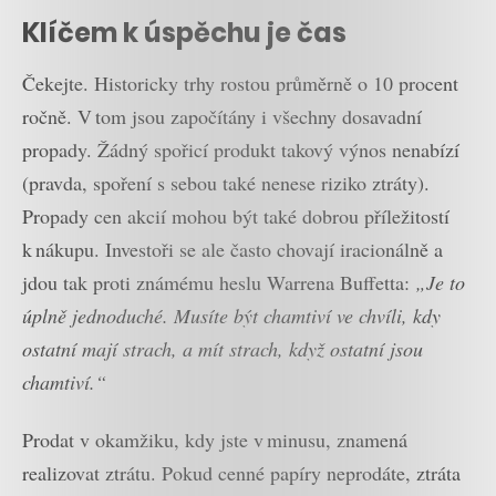
Klíčem k úspěchu je čas
Čekejte. Historicky trhy rostou průměrně o 10 procent
ročně. V tom jsou započítány i všechny dosavadní
propady. Žádný spořicí produkt takový výnos nenabízí
(pravda, spoření s sebou také nenese riziko ztráty).
Propady cen akcií mohou být také dobrou příležitostí
k nákupu. Investoři se ale často chovají iracionálně a
jdou tak proti známému heslu Warrena Buffetta:
„Je to
úplně jednoduché. Musíte být chamtiví ve chvíli, kdy
ostatní mají strach, a mít strach, když ostatní jsou
chamtiví.“
Prodat v okamžiku, kdy jste v minusu, znamená
realizovat ztrátu. Pokud cenné papíry neprodáte, ztráta