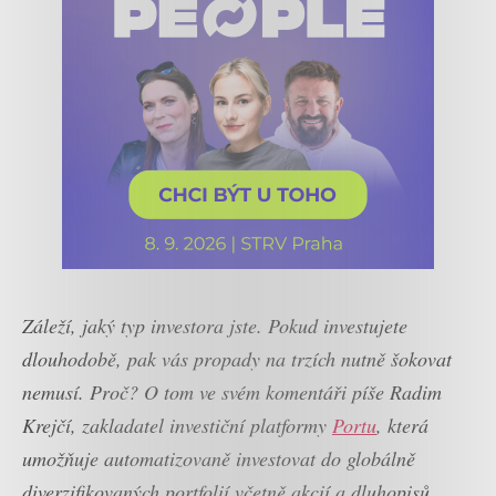
Záleží, jaký typ investora jste. Pokud investujete
dlouhodobě, pak vás propady na trzích nutně šokovat
nemusí. Proč? O tom ve svém komentáři píše Radim
Krejčí, zakladatel investiční platformy
Portu
, která
umožňuje automatizovaně investovat do globálně
diverzifikovaných portfolií včetně akcií a dluhopisů.