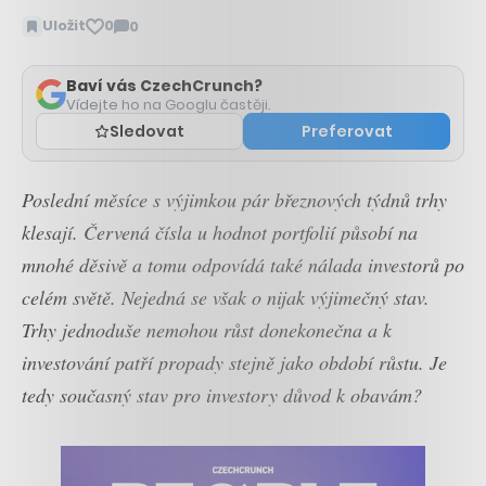
Uložit
0
0
Zobrazit
komentáře
Baví vás CzechCrunch?
Vídejte ho na Googlu častěji.
Sledovat
Preferovat
Poslední měsíce s výjimkou pár březnových týdnů trhy
klesají. Červená čísla u hodnot portfolií působí na
mnohé děsivě a tomu odpovídá také nálada investorů po
celém světě. Nejedná se však o nijak výjimečný stav.
Trhy jednoduše nemohou růst donekonečna a k
investování patří propady stejně jako období růstu. Je
tedy současný stav pro investory důvod k obavám?