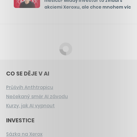
měsíců? Mladý investor to zvládl s
akciemi Xeroxu, ale chce mnohem víc
CO SE DĚJE V AI
Průšvih Anthtropicu
Nečekaný směr AI závodu
Kurzy, jak AI vypnout
INVESTICE
Sázka na Xerox