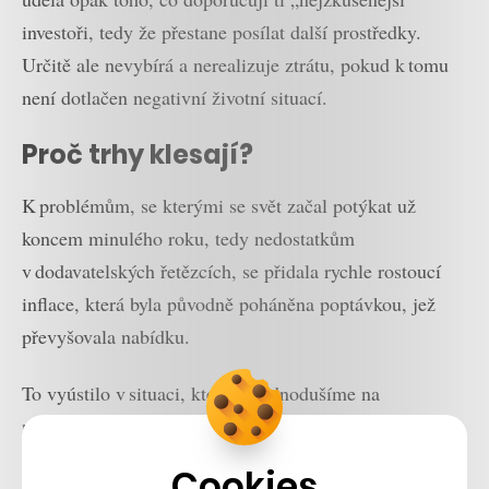
investoři, tedy že přestane posílat další prostředky.
Určitě ale nevybírá a nerealizuje ztrátu, pokud k tomu
není dotlačen negativní životní situací.
Proč trhy klesají?
K problémům, se kterými se svět začal potýkat už
koncem minulého roku, tedy nedostatkům
v dodavatelských řetězcích, se přidala rychle rostoucí
inflace, která byla původně poháněna poptávkou, jež
převyšovala nabídku.
To vyústilo v situaci, kterou zjednodušíme na
následujícím příkladu: dva lidé si chtěli koupit stejný
počítač, ale výrobce měl pouze jeden počítačový čip a
Cookies