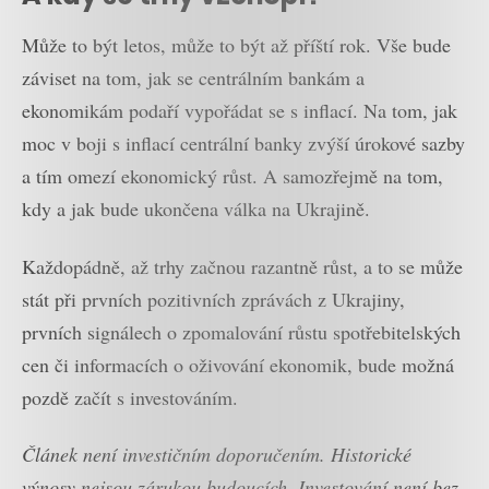
Může to být letos, může to být až příští rok. Vše bude
záviset na tom, jak se centrálním bankám a
ekonomikám podaří vypořádat se s inflací. Na tom, jak
moc v boji s inflací centrální banky zvýší úrokové sazby
a tím omezí ekonomický růst. A samozřejmě na tom,
kdy a jak bude ukončena válka na Ukrajině.
Každopádně, až trhy začnou razantně růst, a to se může
stát při prvních pozitivních zprávách z Ukrajiny,
prvních signálech o zpomalování růstu spotřebitelských
cen či informacích o oživování ekonomik, bude možná
pozdě začít s investováním.
Článek není investičním doporučením. Historické
výnosy nejsou zárukou budoucích. Investování není bez