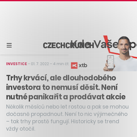
INVESTICE
–
01. 7. 2022
–
4 min čtení
Trhy krvácí, ale dlouhodobého
investora to nemusí děsit. Není
nutné panikařit a prodávat akcie
Několik měsíců nebo let rostou a pak se mohou
dočasně propadnout. Není to nic výjimečného
– tak trhy prostě fungují. Historicky se trend
vždy otočil.